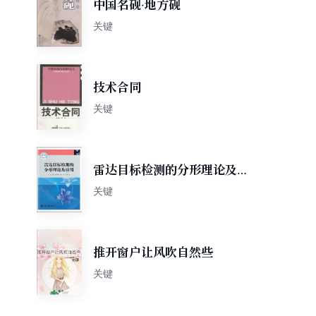
中国名砚·地方砚
关键
技术合同
关键
雷达目标检测的分形理论及应
用
关键
推开窗户让风吹自然些
关键