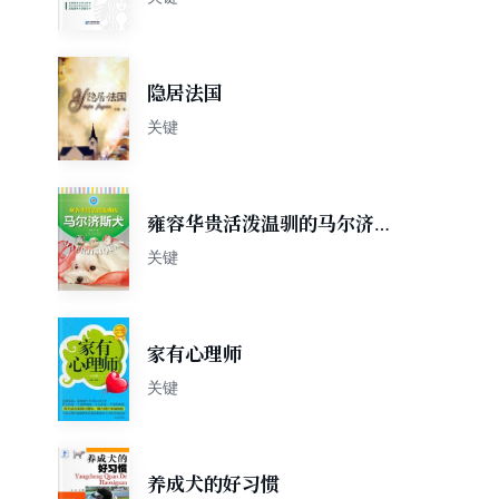
隐居法国
关键
雍容华贵活泼温驯的马尔济斯
犬 (家有宠物丛书)
关键
家有心理师
关键
养成犬的好习惯