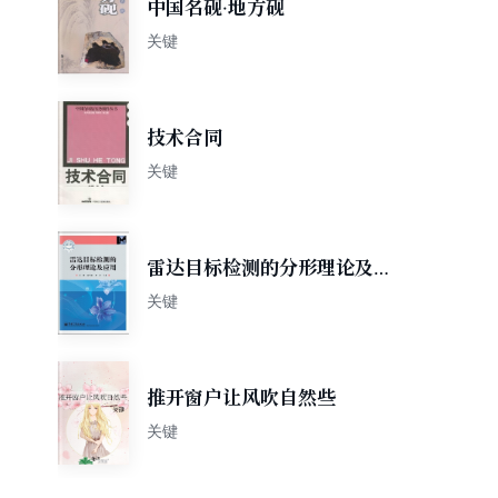
中国名砚·地方砚
关键
技术合同
关键
雷达目标检测的分形理论及应
用
关键
推开窗户让风吹自然些
关键