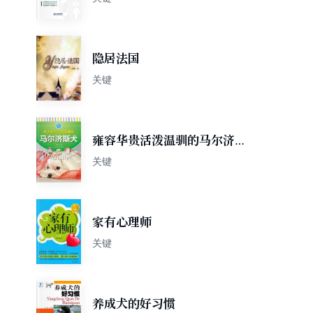
隐居法国
关键
雍容华贵活泼温驯的马尔济斯
犬 (家有宠物丛书)
关键
家有心理师
关键
养成犬的好习惯