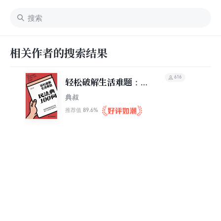
相关作者的搜索结果
616
轻松破解生活难题：民
法典100问
典叔
89.6%
推荐值