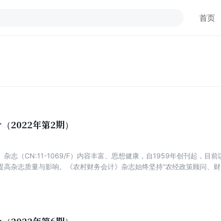
首页
（2022年第2期）
杂志（CN:11-1069/F）内容丰富、思想健康，自1959年创刊起，
提高杂志质量与影响。《农村财务会计》杂志始终坚持“农经政策顾问、财
为特色，以传播农村集体经济组织、新型农业经营主体财务知识和操作方
经验解析财务管理。