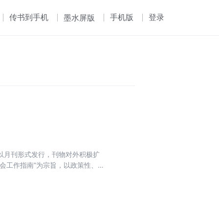
传书到手机
手机版
登录
墨水屏版
目前以月刊形式发行，刊物对外积极扩
会工作指南”为宗旨，以政策性、
法为主线，坚持以会计实务讲解日