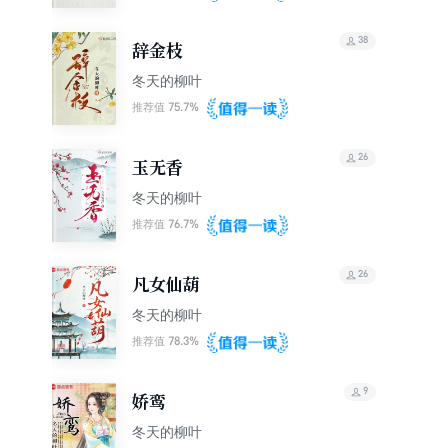
38
辞金枝
冬天的柳叶
75.7%
推荐值
26
玉无香
冬天的柳叶
76.7%
推荐值
26
凡女仙葫
冬天的柳叶
78.3%
推荐值
9
娇鸾
冬天的柳叶