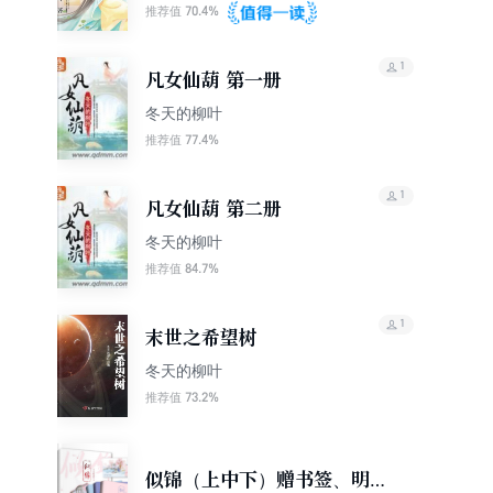
70.4%
推荐值
1
凡女仙葫 第一册
冬天的柳叶
77.4%
推荐值
1
凡女仙葫 第二册
冬天的柳叶
84.7%
推荐值
1
末世之希望树
冬天的柳叶
73.2%
推荐值
似锦（上中下）赠书签、明信