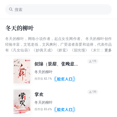
冬天的柳叶
冬天的柳叶，网络小说作者，起点女生网作者。 冬天的柳叶创作
经验丰富，文笔老练，文风爽利，广受读者喜爱和追捧，代表作品
有《凡女仙葫》《妙偶天成》《娇鸾》《韶光慢》《末世之希望
树》《似锦》等。
175
似锦（景甜、张晚意主
演同名电视剧原著）
冬天的柳叶
82.1%
推荐值
130
掌欢
冬天的柳叶
83.6%
推荐值