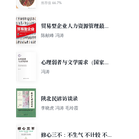
66.7%
推荐值
贸易型企业人力资源管理最佳
实践
陈献峰 冯涛
心理弱者与文学需求（国家社
科基金后期资助项目）
冯涛
陕北民谚访谈录
李晓虎 冯涛 毛玲霞
修心三不：不生气 不计较 不