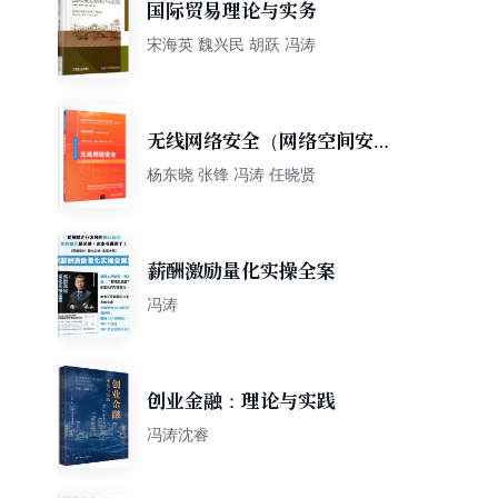
国际贸易理论与实务
宋海英 魏兴民 胡跃 冯涛
无线网络安全（网络空间安全
学科系列教材）
杨东晓 张锋 冯涛 任晓贤
薪酬激励量化实操全案
冯涛
创业金融：理论与实践
冯涛沈睿