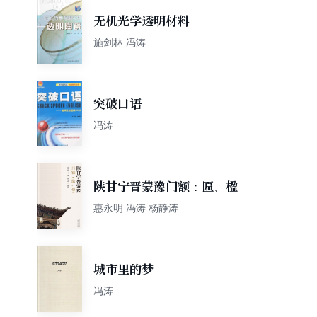
无机光学透明材料
施剑林 冯涛
突破口语
冯涛
陕甘宁晋蒙豫门额：匾、楹
惠永明 冯涛 杨静涛
城市里的梦
冯涛