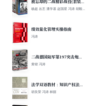
被忘却的二战精彩战役(套装共
7册)
杨超 丛丕 潘学基 赵国星 冯涛 胡毅
秉
绩效量化管理实操指南
冯涛
二战德国陆军第197突击炮营
战史：第653重装甲歼击营前
黄锴 冯涛
身部队的作战历程
法学双语教材：知识产权法
（英文版）
胡良荣 冯涛 林丽