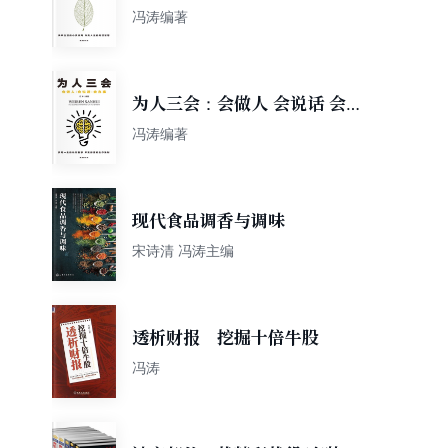
抱怨
冯涛编著
为人三会：会做人 会说话 会
办事
冯涛编著
现代食品调香与调味
宋诗清 冯涛主编
透析财报 挖掘十倍牛股
冯涛