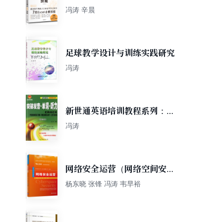
“社会人”职场必备秘籍
冯涛 辛晨
足球教学设计与训练实践研究
冯涛
新世通英语培训教程系列：突
破发音单词听力（辅音版）
冯涛
（附光盘）
网络安全运营（网络空间安全
重点规划丛书）
杨东晓 张锋 冯涛 韦早裕