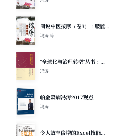
图说中医按摩（卷3）：腰骶
髂部常见病卷
冯涛 等
“全球化与治理转型”丛书：新
型城镇化进程中的地方政府治
冯涛
理转型
帕金森病冯涛2017观点
冯涛
令人效率倍增的Excel技能：