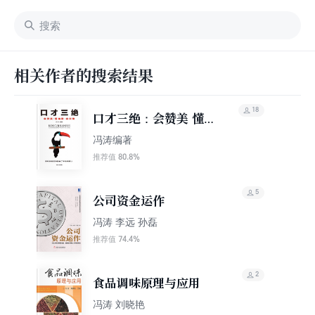
相关作者的搜索结果
18
口才三绝：会赞美 懂幽
默 会拒绝
冯涛编著
80.8%
推荐值
5
公司资金运作
冯涛 李远 孙磊
74.4%
推荐值
2
食品调味原理与应用
冯涛 刘晓艳