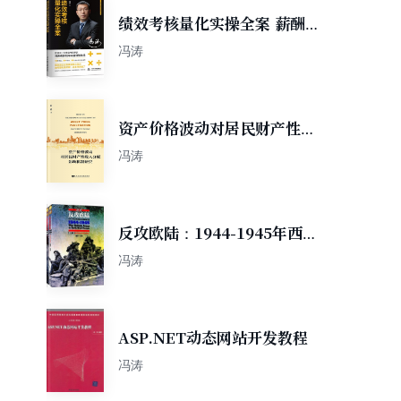
绩效考核量化实操全案 薪酬设
计与绩效考核全案绩效考核与
冯涛
薪酬激励实操全书 薪酬管理企
业绩效评价行政管理书籍企业
管理书籍高绩效教练管理类书
资产价格波动对居民财产性收
籍
入分配影响机制研究
冯涛
反攻欧陆：1944-1945年西北
欧战区英国陆军总览（套装共
冯涛
2册）
ASP.NET动态网站开发教程
冯涛