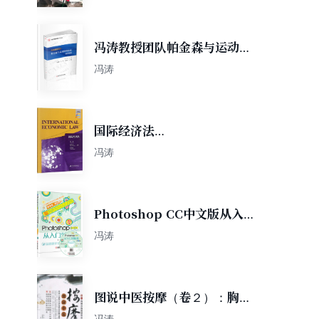
冯涛教授团队帕金森与运动障
碍疾病病例精解
冯涛
国际经济法
=INTERNATIONALECONOMICLAW/
冯涛
冯涛
Photoshop CC中文版从入门
到精通（第2版）
冯涛
图说中医按摩（卷２）：胸椎
及胸腹部常见病卷
冯涛