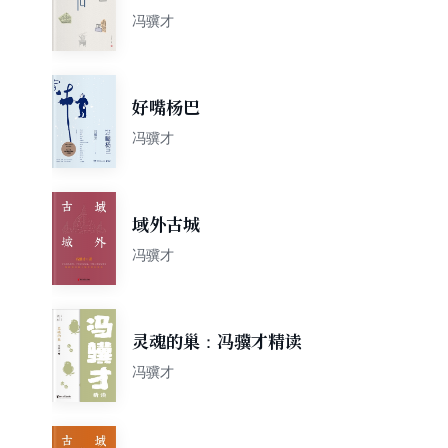
选
冯骥才
好嘴杨巴
冯骥才
域外古城
冯骥才
灵魂的巢：冯骥才精读
冯骥才