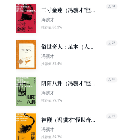
34
三寸金莲（冯骥才“怪
世奇谈”系列小说）
冯骥才
86.2%
推荐值
27
俗世奇人：足本（人文
社·语文阅读推荐丛书）
冯骥才
87.4%
推荐值
26
阴阳八卦（冯骥才“怪
世奇谈”系列小说）
冯骥才
79.1%
推荐值
19
神鞭（冯骥才“怪世奇
谈”系列小说）
冯骥才
89.7%
推荐值