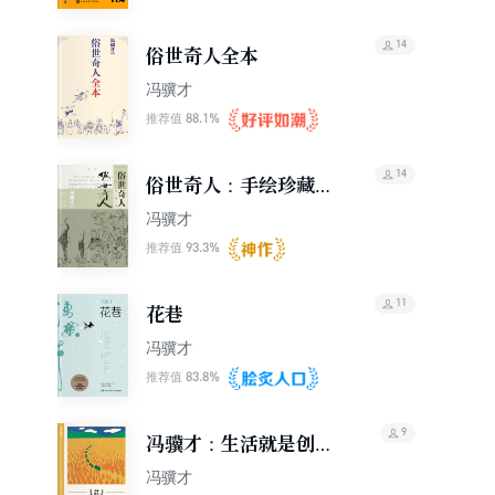
14
俗世奇人全本
冯骥才
88.1%
推荐值
14
俗世奇人：手绘珍藏本.
下
冯骥才
93.3%
推荐值
11
花巷
冯骥才
83.8%
推荐值
9
冯骥才：生活就是创造
每一天
冯骥才