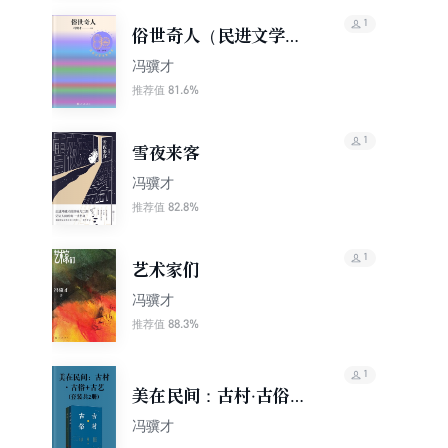
1
俗世奇人（民进文学名
家书系）
冯骥才
81.6%
推荐值
1
雪夜来客
冯骥才
82.8%
推荐值
1
艺术家们
冯骥才
88.3%
推荐值
1
美在民间：古村·古俗
+古艺（套装共2册）
冯骥才