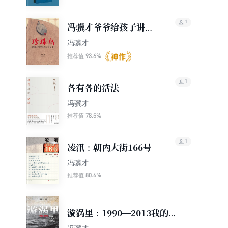
1
冯骥才爷爷给孩子讲故
事：珍珠鸟
冯骥才
93.6%
推荐值
1
各有各的活法
冯骥才
78.5%
推荐值
1
凌汛：朝内大街166号
冯骥才
80.6%
推荐值
漩涡里：1990—2013我的文
化遗产保护史