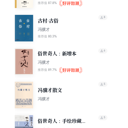
87.8%
推荐值
8
古村·古俗
冯骥才
80.3%
推荐值
6
俗世奇人：新增本
冯骥才
89.7%
推荐值
5
冯骥才散文
冯骥才
5
俗世奇人：手绘珍藏