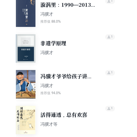
1
漩涡里：1990—2013
我的文化遗产保护史
冯骥才
88.0%
推荐值
1
非遗学原理
冯骥才
1
冯骥才爷爷给孩子讲故
事：泥人张
冯骥才
94.0%
推荐值
1
活得通透，总有欢喜
冯骥才等