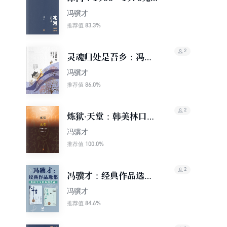
路可逃
冯骥才
83.3%
推荐值
2
灵魂归处是吾乡：冯骥
才经典散文
冯骥才
86.0%
推荐值
2
炼狱·天堂：韩美林口述
史
冯骥才
100.0%
推荐值
2
冯骥才：经典作品选集
（2020全新插图典藏）
冯骥才
84.6%
推荐值