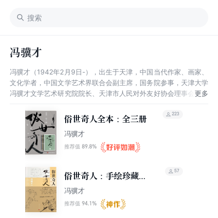
冯骥才
冯骥才（1942年2月9日-），出生于天津，中国当代作家、画家、
文化学者，中国文学艺术界联合会副主席，国务院参事，天津大学
冯骥才文学艺术研究院院长、天津市人民对外友好协会理事会名誉
会长。 其创作的文学作品题材广泛，体裁多样，有《铺花的歧
路》《雕花烟斗》《珍珠鸟》等，同时他也出版过多种大型画集，
223
俗世奇人全本：全三册
并在中国各大城市和奥地利、新加坡等国举办个人画展，曾获百花
冯骥才
文学奖。 2022年1月7日，天津市人民对外友好协会第二届理事会
会议决定聘请冯骥才担任第二届理事会名誉会长。
89.8%
推荐值
57
俗世奇人：手绘珍藏本.
上
冯骥才
94.1%
推荐值