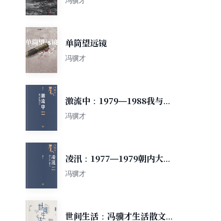
冯骥才
单筒望远镜
冯骥才
激流中：1979—1988我与新
时期文学
冯骥才
凌汛：1977—1979朝内大街
166号
冯骥才
世间生活：冯骥才生活散文精