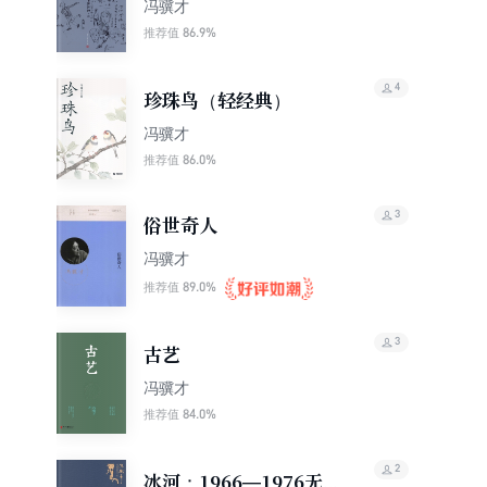
本：新增
冯骥才
86.9%
推荐值
4
珍珠鸟（轻经典）
冯骥才
86.0%
推荐值
3
俗世奇人
冯骥才
89.0%
推荐值
3
古艺
冯骥才
84.0%
推荐值
2
冰河：1966—1976无