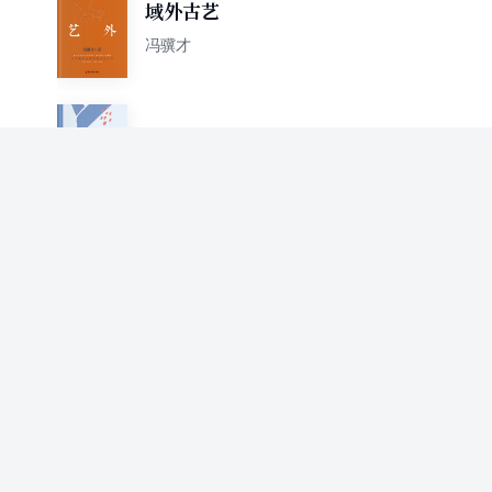
域外古艺
冯骥才
抬头老婆低头汉
冯骥才
阳光温柔，猫狗可爱
冯骥才
冯骥才爷爷给孩子讲故事：挑
山工
冯骥才