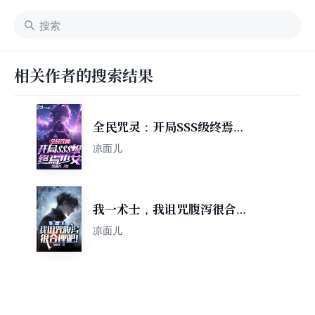
相关作者的搜索结果
全民咒灵：开局SSS级终焉少
女
凉面儿
我一术士，我诅咒腹泻很合理
吧！
凉面儿