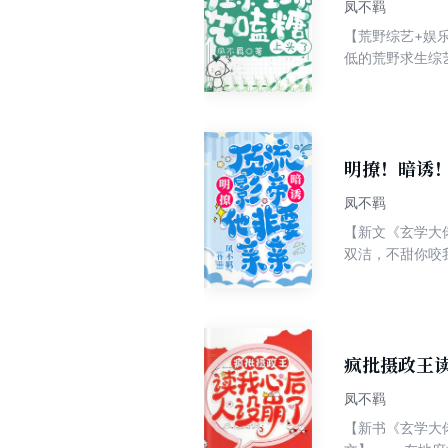
凤不羁
【荒野综艺+娱
低的荒野求生综
饥挨饿，努力寻
找山洞的时候，
的乔伊变成爆黑
动图，全网疯传。
爱好爱。” CP
明撩！暗诱
综艺结束后会拆C
凤不羁
在床上撩红脸的
【新文《玄学大
双洁，不甜你咬
二是他都四岁
伐的抄袭者。
丢失的人鱼泪。
宝贝女儿各种贴
一：“我跟简影
疯批摄政王
说好的合约到
凤不羁
【新书《玄学大