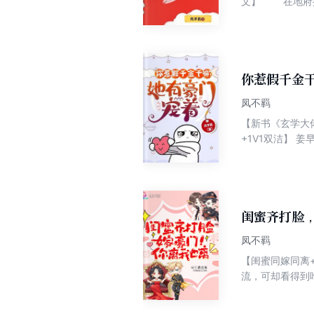
文】 在地府摆
附赠了带功德商
派居然这么帅！
就一天！” “
的道路上越走越
不要欺负她。”
你惹假千金
就快翘辫子了，
凤不羁
主终于出现了，
【新书《玄学大
家族匆匆打发，
+1V1双洁】
姻对象被调换，
微不会以为江家
份，并在上一世
说爱，不用相敬
求。 姜早就这
闺蜜齐打脸
魄都会离体，对
凤不羁
和当红小鲜肉热
【闺蜜同嫁同离
医院找他夫人去
流，可却看得到
还双双掉马。 
不掉，那就认命