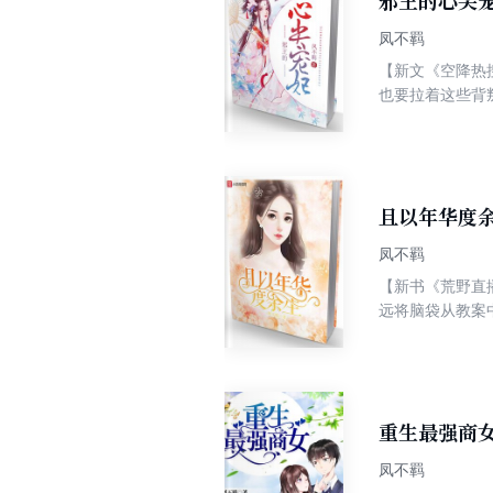
邪王的心尖
凤不羁
【新文《空降热
也要拉着这些背叛者垫背！！ 什么？居然穿越了？还是附身到一个奶
玩儿养成，却在被自己
且以年华度
凤不羁
【新书《荒野直播
远将脑袋从教案中
会就此打住，却没想
切都是后母的阴谋，手
重生最强商
凤不羁