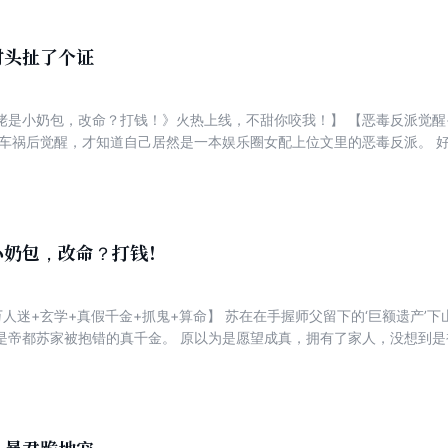
儿的溜溜转，结果发现俩混蛋！ 好闺蜜，离不离？你离我也跟着离！ 渣
对头扯了个证
佬是小奶包，改命？打钱！》火热上线，不甜你咬我！】 【恶毒反派觉醒
曦车祸后觉醒，才知道自己居然是一本娱乐圈女配上位文里的恶毒反派。 
的金丝雀？踹！ 吃里扒外的员工？炒！ 白莲圣母女主玩儿茶艺？打！ 作
在掌握，直到发现跟她一起出车祸的死对头居然‘失忆’了。 病房内，宋翊
团针锋相对，光是今年就从简曦手中抢到两个项目，一脸的不可置信。 “
世界的每个角落，最讨厌做生意了，你撒谎也不打个草稿！” 简曦推门而
了耳后。 “你好，我是宋氏集团总裁宋翊辰，性别男，爱好女，恋爱经验为0
小奶包，改命？打钱！
万人迷+玄学+真假千金+抓鬼+算命】 苏在在手握师父留下的‘巨额遗产’
是帝都苏家被抱错的真千金。 原以为是愿望成真，拥有了家人，没想到是
却是‘假千金’。 真是在在小天师不发威，你却当我是小病猫。 报警、舆
，等待的将是法律的制裁。 后来，‘哥哥’变成了‘爸爸’，在在和‘假千金’
，我和阿辞去抓鬼了。” “爸爸，你什么时候给我和阿辞找个妈妈？” 苏在
做群演，渐渐成了小网红。 后来，‘假千金’的亲生父母来了…… 那个占据
直接打的你满地找牙！ ‘假千金’上学，苏在在陪着。 ‘假千金’考试，苏在在