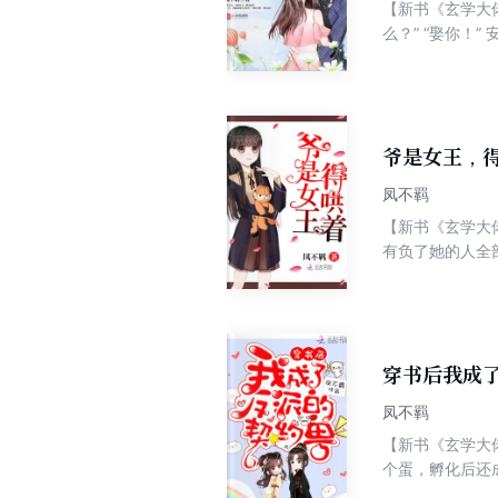
【新书《玄学大佬是小奶
么？” “娶你！” 安瑾一睁眼，再次回到了改变她两辈子的转折点。空间在手，修为尚存，这一世，看她如何徒手虐渣男，手
撕白莲花，肆意而活。 顺便，补偿上一世被她辜负了的那个男人，只是，印象中那个对
颜的男人，怎么
爷是女王，
凤不羁
【新书《玄学大
有负了她的人全
武双修，医蛊双
穿书后我成
凤不羁
【新书《玄学大
个蛋，孵化后还
送人？我可是你