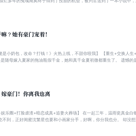
烂多年的冤魂南奚终于得到了投胎的机会，被判官送到了一本小说中，
城的系统空间。 开局上刑场，张嘴就喊冤，没想到却引来了原书中的
可惜啊，是个病秧子，还是个动不动就要人命的病秧子。” “唉！只有
呸！狗男人，注孤生，就你顶着全世界都欠你万两黄金的臭脸，鬼才会
远，却不知道大反派他居然有读心术。 对外，大反派他说：“我家王
 对内，他将她困住，狠狠欺负。 南奚大呼女子报仇，十年不晚。
干嘛？她有豪门宠着！
害死他的人就是……” 隔天，侍卫如常前来报到，而害他的人却是蹲
大反派终于要噶了。” 很快，男主被人举报私制龙袍，企图造反，贬
佬是小奶包，改命？打钱！》火热上线，不甜你咬我】 【重生+交换人生
下嫁他人。 南奚：“？” 为什么剧情越来越不对劲了？
 姜早是随母嫁入夏家的拖油瓶假千金，她和真千金夏初微都重生了。 遗憾
夏初微嫁给了姜早上辈子的丈夫江津风。 而姜早则成了临城傅家傅三爷的
上辈子发迹成为商界黑马，临城首富，是江津风自己的能耐吧？ 坐等夏
傅三爷出车祸的时候救下了他，可却还是落下了后遗症，成了智力只有三
如宾，还不影响她搞事业。 而傅家感激姜早救了傅三爷，并本着留住她
样一边带孩子一边搞事业，日子再次如上一世那样过的风生水起。 却不知
，嫁豪门！你离我也离
她寸步不离，也看到了她不为人知的另一面。 后来，媒体采访恢复后的傅
聊，不知您……” 傅三爷瞬间紧张起来，“早早去医院了？她为什么去医院？
+娱乐圈+打脸虐渣+暗恋成真+追妻火葬场】 在一起三年，温雨瓷真金
了。
吃不到，正好闺蜜沈繁星也要和小画家分手，好啊，你分我也分。 却没
顶流和画家竟是兄弟！ 好好好，贵圈都流行这么玩儿是吧？ 于是，她们跑
吧，你嫁我也嫁，好闺蜜，是一家。 世纪婚礼，普天同庆。 婚后生活甜