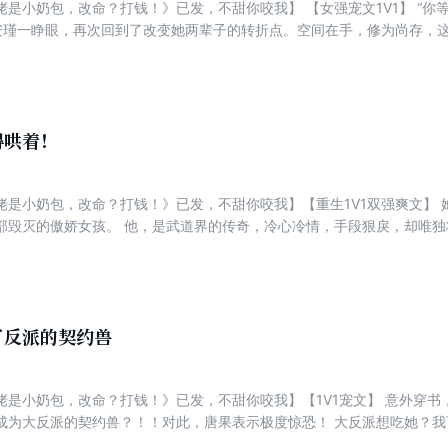
包，改命？打钱！》已发，不甜你咬我】 【女强宠文1V1】 “你等会儿，我有东西要取一下。” “取什
任何人都冷漠，却唯独会对她绽放笑
这么难追？究竟是谁擅自给他添加了傲娇的属性？
得哄着！
佬是小奶包，改命？打钱！》已发，不甜你咬我】【重生1V1双强爽文】 
部毁灭的傲娇女孩。 他，是武道界的传奇，冷心冷情，手段狠戾，却唯独
绝。 且看好傲娇妹纸如何携手腹黑大叔，虐渣渣，灭仇敌，冲上天。
了反派的契约兽
佬是小奶包，改命？打钱！》已发，不甜你咬我】【1V1宠文】 意外穿
成为大反派的契约兽？！！对此，唐果表示极度惊恐！ 大反派想吃她？我
的救命恩兽！ 大反派嫌她太能吃？我可是你的救命恩兽！ 意外被一只兽