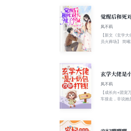
揍渣男！事业玩
觉醒后和死
凤不羁
【新文《玄学大
员火葬场】 简
样儿。 不听话
曦习惯将一切尽
上如何与晨曦集
是拿着相机游遍
死对头瞬间脸红到
玄学大佬是
曦：“……”
凤不羁
【成长向+团宠
车接走，非说她
刻，唯一护住她的
黍，苏家彻底垮台
摊了。” “爸爸
金’阿辞去影视城
欺负‘假千金’？