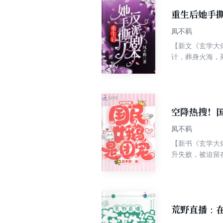
那个传闻中杀伐
后，早已领悟人
重生后她手
说：人生皆苦，
凤不羁
有你。
【新文《玄学大
计，葬身火海，
后惊艳所有人的
的大尾巴狼私生
喜欢异性。” 沈
空降热搜！
凤不羁
【新书《玄学大
升失败，被迫留
病学博士带回了
乏安全感。 治
到了床上。 绾柠
约兽》、 《爷
度余生》。 * 
荒野直播：