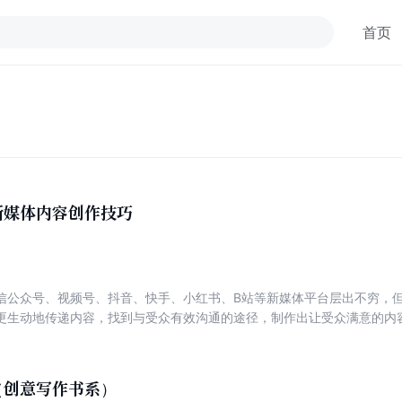
首页
新媒体内容创作技巧
信公众号、视频号、抖音、快手、小红书、B站等新媒体平台层出不穷，
更生动地传递内容，找到与受众有效沟通的途径，制作出让受众满意的内
密码：新媒体内容创作技巧》以图文影音等不同类型的新媒体内容创作方
作”的载体的创作规律，为每一位新媒体从业者提供能够在新媒体各平台游刃
展较快，要做新媒体领域既能实战又能跟得上行业变化的人才，需要深刻
（创意写作书系）
新媒体平台内容时，既要懂技术，又要有策略，才能降低试错率，把握住