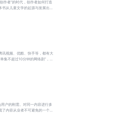
创作者”的时代，创作者如何打造
本书从儿童文学的起源与发展出
作技巧、AI内容工具使用、变现
客观地探讨了喜马拉雅、凯叔讲故事
最真实的案例，帮助创作者厘清儿
、腾讯视频、优酷、快手等，都有大
单集不超过10分钟的网络剧”，从
联系微短剧发展现状，以微短剧的创
念—分析微短剧崛起的原因—微短剧
生、发展、创作及未来展望全过程，
为用户的刚需。对同一内容进行多
成了内容从业者不可避免的一个选
化，形成有辨识度的综合IP？为