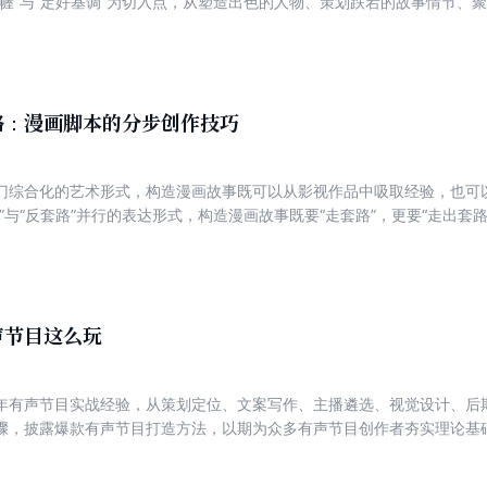
帷幄”与“定好基调”为切入点，从塑造出色的人物、策划跌宕的故事情节、
蓝图勾画和各类主题的创设方法，以翔实的理论辅以精彩的案例，为每个
的升华，通过剧本创作，对现实世界中的人物自身、人与人之间以及人与
动人的情节来揭示社会的真实状况，引人思考。
路：漫画脚本的分步创作技巧
门综合化的艺术形式，构造漫画故事既可以从影视作品中吸取经验，也可
”与“反套路”并行的表达形式，构造漫画故事既要“走套路”，更要“走出套路
理论化、体系化的知识，从引人入胜的语言润色到具体的初稿加工；抑或
漫画脚本创作新手全方位地提供丰富的营养和启迪。
声节目这么玩
年有声节目实战经验，从策划定位、文案写作、主播遴选、视觉设计、后
骤，披露爆款有声节目打造方法，以期为众多有声节目创作者夯实理论基
效抓住新一轮风口，实现自己的人生理想和财富梦想。