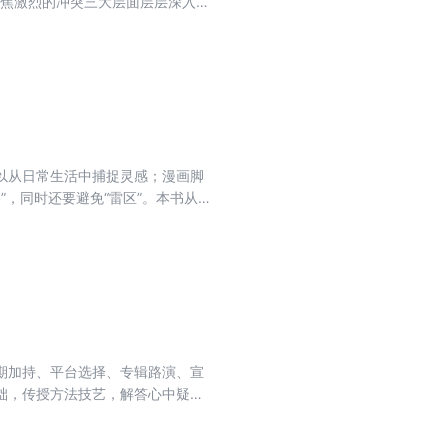
聚焦激烈的冲突三大层面层层深入，
微剧本创作者讲述如何将原始素材
社会之间的价值取向进行表达，利
以从日常生活中捕捉灵感；漫画脚
”，同时还要避免“雷区”。本书从新
从生动丰富的实战演练到经验丰富
期加持、平台选择、专辑路演、宣
础，传授方法技艺，解答心中疑