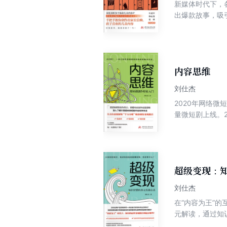
新媒体时代下，
出爆款故事，吸
发，呈现和总结
这几个重要方面
等知名有声平台
童内容创作领域
内容思维
刘仕杰
2020年网络
量微短剧上线。2
而将微短剧正式
作为主线，以微
的内容生产商业
以期为读者勾勒
超级变现：
刘仕杰
在“内容为王”
元解读，通过知
择。那么知识经