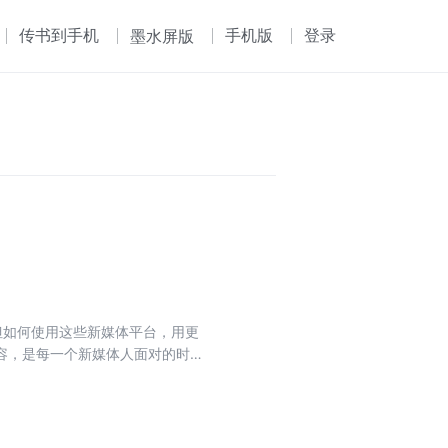
传书到手机
手机版
登录
墨水屏版
但如何使用这些新媒体平台，用更
容，是每一个新媒体人面对的时代
法为主线，详细阐述了新媒体这一
有余的创作“方法论”。 新媒体属
理解新媒体各平台运行的底层逻
数字化时代赋予每个媒体人的潜力