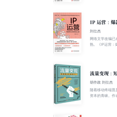
什么“知识明星
今知识多元化变
展不同领域的知
频、直播等知识
IP 运营：
知识付费的多元
刘仕杰
网络文学改编已
熟。《IP运营
例为切入点，系
巧，梳理了网络
者对网络文学作
展的缩影，同时
大。在这种情况
流量变现：
要意义。
胡作政 刘仕杰
随着移动终端普
资本的青睐。作
运营及变现的方