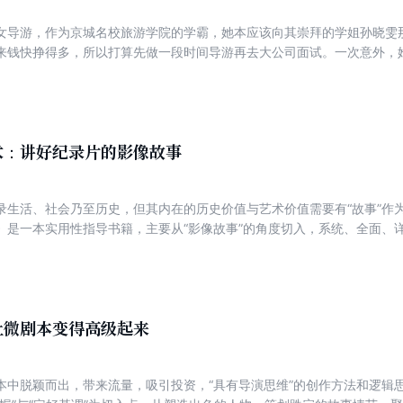
女导游，作为京城名校旅游学院的学霸，她本应该向其崇拜的学姐孙晓雯
来钱快挣得多，所以打算先做一段时间导游再去大公司面试。一次意外，
谙游客审美与心理的她的锦上添花，让他们的公司营销案一次次击败对手
国旅游业高速发展的时代洪流中，从北京到西北再到东南亚，从江凯坐牢
同门师兄师妹“相爱相杀”，上演了一段段曲折惊心的故事，也成就了林子
术：讲好纪录片的影像故事
录生活、社会乃至历史，但其内在的历史价值与艺术价值需要有“故事”作
》是一本实用性指导书籍，主要从“影像故事”的角度切入，系统、全面、
讨制作纪录片的“内力外功”，告诉你如何讲好内容经济时代的影像故事，
让微剧本变得高级起来
本中脱颖而出，带来流量，吸引投资，“具有导演思维”的创作方法和逻辑