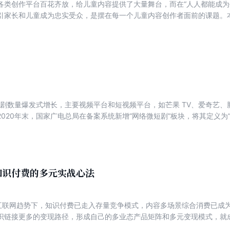
各类创作平台百花齐放，给儿童内容提供了大量舞台，而在“人人都能成为
引家长和儿童成为忠实受众，是摆在每一个儿童内容创作者面前的课题。
了儿童内容创作的一些重要特点、经验和规律，在主题选择、内容打造、创
提供了大量干货知识，真正帮助创作者解决眼前的课题。 同时，本书还
和抖音、优酷等视频平台上的儿童内容，深度剖析了多个爆款儿童IP，以
的真实现状，摸清打造爆款内容背后的底层逻辑。
微短剧数量爆发式增长，主要视频平台和短视频平台，如芒果 TV、爱奇艺
020年末，国家广电总局在备案系统新增“网络微短剧”板块，将其定义为“
纳入视频剧集赛道，2020年也因此被称为“网络微短剧元年”。本书紧密
短剧的行业发展为副线，从“内容思维”的角度切入，按照“廓清微短剧概
价值—热门题材创作—微短剧的变现”的思路，清晰地勾勒出微短剧的产
关于微短剧的全链条面面观。
知识付费的多元实战心法
的互联网趋势下，知识付费已走入存量竞争模式，内容多场景综合消费已成
识链接更多的变现路径，形成自己的多业态产品矩阵和多元变现模式，就
济是如何发展到今天的？怎样运用产品思维将同一内容进行统筹并多业态孵