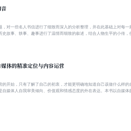
知音
题，对一些名人书信进行了细致而深入的分析整理，并在此基础上对每一
历史故事、轶事、趣事进行了温情而细致的叙述，结合人物生平的小传，
自媒体的精准定位与内容运营
营的开始，只有了解了自己的初衷，才能更明确地知道自己该做什么样的
是自媒体人自我审美倾向、价值观和情感态度的外在表达。本书以自媒体的“
到的理论知识和生动丰富的实战演练与经典案例，着重探讨打造自媒体“人
题、内容等角度探讨了自媒体的精准定位以及内容要素，还从推广渠道切
的运营方略，无论你是初出茅庐的新人还是久经沙场的老手，都可以从中