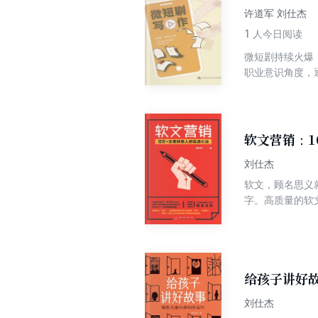
和机会，高效地
许道军 刘仕杰
1
人今日阅读
微短剧持续火爆
职业意识角度，
属、审美特征、
构、人物、冲突
养和技能。全书
中创作出独具特
软文营销：1
刘仕杰
软文，顾名思义
字。高质量的软
比，故事讲得引
从理论到实践、
营销高手的“套
营销人员的独到
给孩子讲好
刘仕杰