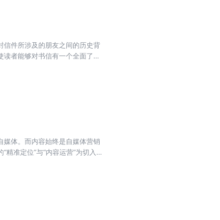
封信件所涉及的朋友之间的历史背
使读者能够对书信有一个全面了
自媒体。而内容始终是自媒体营销
精准定位”与“内容运营”为切入
气头条”的制胜攻略。同时，本书
入，详细分析了QQ、微博、微信等
得到启示。