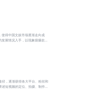
和技能的“超级个体”？为什么说当
变现路径到底有哪些？如何统筹发
心得，详细介绍了图文、有声、视
平台知识内容创作技巧，带你一览
，使得中国文娱市场逐渐走向成
的发展情况入手，以现象级爆款案
文学影视化的基本原理和方法技
，以帮助更多网络文学创作者和开发
学改编爆火的背后，是其市场飞速发
至全球文化市场的影响也越来越
价值，对延长IP生命周期也有着重
途径，逐渐获得各大平台、粉丝和
讲述短视频的定位、拍摄、制作、
一条实现财务自由的梦想之路。