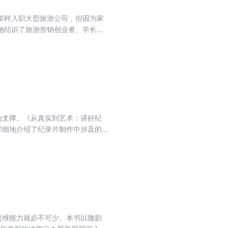
那样入职大型旅游公司，但因为家
她结识了旅游营销创业者、学长胡
，并被孙晓雯所在的大型旅游策划
后去对手公司，孙晓雯出走美国后
悦和胡泽恩、江凯和孙晓雯的美好
为支撑。《从真实到艺术：讲好纪
详细地介绍了纪录片制作中涉及的
让你的纪录片在众多同质化的作品
思维能力就必不可少。本书以微剧