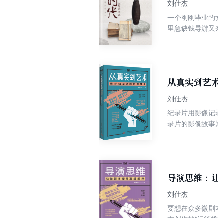
刘仕杰
一个刚刚毕业的
里急缺钱导游又
泽恩和江凯，深
公司收购。在中
载誉归来，四个
爱情。
从真实到艺
刘仕杰
纪录片用影像记
录片的影像故事
写作性问题，探
中脱颖而出。
导演思维：
刘仕杰
要想在众多微剧