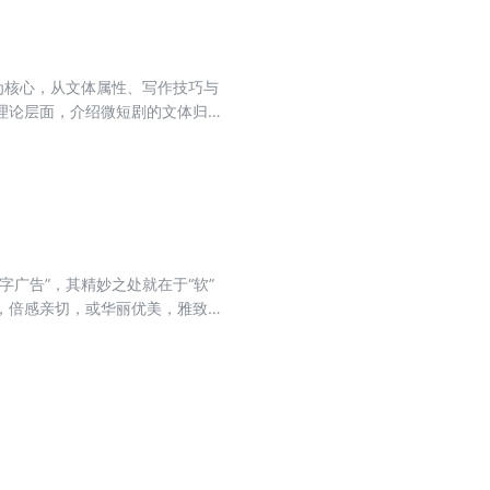
为核心，从文体属性、写作技巧与
理论层面，介绍微短剧的文体归
题材、主题、世界观、事件、结
维、市场思维、实践思维等职业素
短剧这个新兴而又充满活力的领域
广告”，其精妙之处就在于“软”
，倍感亲切，或华丽优美，雅致无
针对当前软文的重要性以及新特点，
媒体的结合，详细介绍了成为软文
典的案例，并配以广告大师以及一线