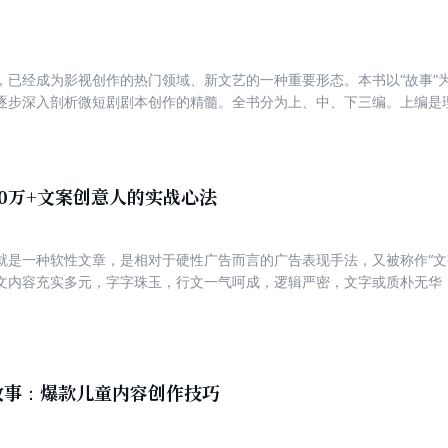
实现自己的传播目标。
，已经成为影视创作的热门领域、新文艺的一种重要形态。本书以“故事”
逐步深入剖析微短剧剧本创作的精髓。全书分为上、中、下三编。上编是
创作模式、时代特性等。中编是实践层面，论述微短剧剧本创作的类型、
、悬念、台词、场景与动作等环节和要素。下编是职业层面，聚焦内容思
旨在为读者提供全面、系统且实用的知识体系和技能训练，帮助他们在微
色的作品。本书复盘了大量微短剧案例，以微短剧剧本
0万+文案创意人的实战心法
就是一种软性文章，是相对于硬性广告而言的广告表现手法，又被称作“文字
文内容充实多元，字字珠玉，行文一气呵成，逻辑严密，文字或质朴无华
人入胜，读者也欲罢不能。 作者结合从事软文营销近十年的经验心法，
从软文撰写到软文营销，从软文标题到软文内容，从软文创意到软文与自
路”和“秘诀”。本书充满了精妙的比喻、恰到好处的引用、丰富的事例、经
见解，使读者能够轻松掌握专业的软文撰写方法和营销技巧。
故事：爆款儿童内容创作技巧