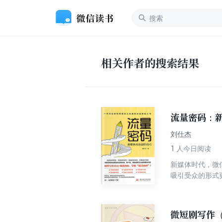
相关作者的搜索结果
流量密码：
刘仕杰
1
人今日阅读
新媒体时代，微
吸引受众的形式
课题。 《流量
“为了传播而写
于实战行业，发
微短剧写作
辑，所以在制作