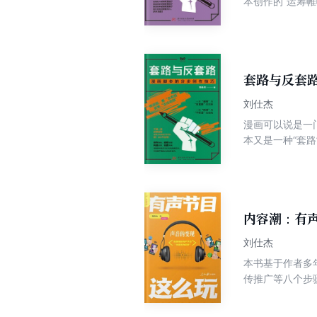
本创作的“运筹
着重探讨微剧本
进行思想和内容
用典型的人物与
套路与反套
刘仕杰
漫画可以说是一
本又是一种“套路
颖独到的见解到
的经典案例，为
内容潮：有
刘仕杰
本书基于作者多
传推广等八个步
惑，帮助他们有