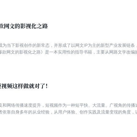
”不应该是单一内容的创作者，必须是掌握图文影音直播等全部内容创作方法
现是知识创作者的发展瓶颈也是突围的最佳时机？大趋势下，知识的最终
识运营使其为品牌和效益增长服务？ 本书是作者15年来的内容领域从业
内容的创作原理和方法，总结归纳了众多知识明星变现的路径，分享不同
爆款网文的影视化之路
变现模式。
成为当下影视创作的新常态，并形成了以网文IP为主的新型产业发展链条
：爆款网文的影视化之路》是一本实用性的指导书籍，主要从网路文学改编
统、全面、详细地介绍了爆款网络文学的影视化发展过程，探讨爆款网络
文学IP影视化的运营策略与模式、网络文学IP影视化的营销策略等内容
品进行科学创作与评估，推动网络文学影视化之路的健康发展。 网络文
也为新经济产业提供了发展空间。而网文IP的转化，对于国内文娱市场乃
下，规范网络文学内容的改编模式，扩宽IP产业链发展布局，不断提高IP
短视频这样做就对了！
及和网络传播速度提升，短视频作为一种短平快、大流量、广视角的传播
者依靠自身多年的从业经验，从用户体验、创作实践及流量变现的角度，
法，以期为众多短视频创作者解答疑惑，帮助他们在这一年轻的领域走上