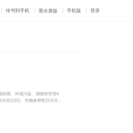
传书到手机
手机版
登录
墨水屏版
源利用、环境污染、调查研究等6
(4月22日)、生物多样性日(5月22
践活动;社会篇，选取了贵州有代表性
的自然生态景色、生态文化、生态文
在当地实践，又让他们了解贵州其他
态贵州、多彩贵州，提升生态文明素
动背景、活动目标、活动内容、活动