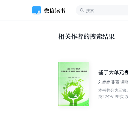
相关作者的搜索结果
基于大单元视
刘婷婷 张丽 谭
本书共分为三篇
类22个VIPP实
日)、贵州生态 
的生态农业示范
明建设示范点，
地区的生态美景
养，同时潜移默