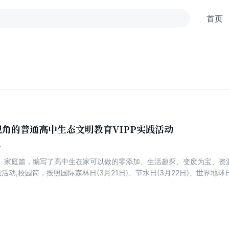
首页
角的普通高中生态文明教育VIPP实践活动
峰
。家庭篇，编写了高中生在家可以做的零添加、生活趣探、变废为宝、资
 践活动;校园筒，按照国际森林日(3月21日)、节水日(3月22日)、世界地球日
日(6月18日)等环保日，设计了按月在学校开展的VIPP实践活动15个实
和生态文 明示范景区，设计了14个实践活动，内容包括了贵州有代表性
贵州省的每个地州市至 少设计了一个实践活动，既方便每个地区的学生
、生态文化，激发学生走出校园，走 到贵州大自然真实美景中，感受生
化形成为贵州生态文明建设努力奋斗的理想。每一 篇实践活动设计了活