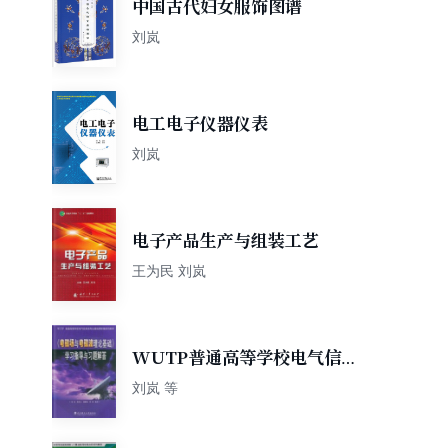
中国古代妇女服饰图谱
刘岚
电工电子仪器仪表
刘岚
电子产品生产与组装工艺
王为民 刘岚
WUTP普通高等学校电气信息
类专业基础课新编系列教材：
刘岚 等
〈电磁场与电磁波理论基础〉
学习指导与习题解答