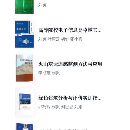
刘岚
高等院校电子信息类卓越工程
师培养系列教材:电路分析
刘岚 叶庆云 胡钋 张小梅
火山灰云遥感监测方法与应用
李成范 刘岚
绿色建筑分析与评价实训指导/
高等职业教育土木建筑大类专
尹巧玲 刘岚 刘思思 刘娟
业系列规划教材