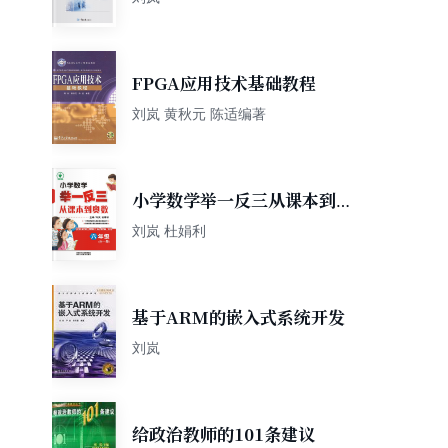
FPGA应用技术基础教程
刘岚 黄秋元 陈适编著
小学数学举一反三从课本到奥
数：六年级（全一册）
刘岚 杜娟利
基于ARM的嵌入式系统开发
刘岚
给政治教师的101条建议