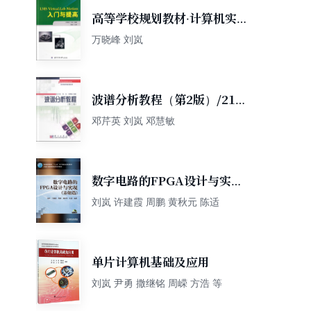
高等学校规划教材·计算机实用
软件应用系列教程：LMS
万晓峰 刘岚
Virtual.Lab Motion入门与
提高
波谱分析教程（第2版）/21世
纪高等院校教材
邓芹英 刘岚 邓慧敏
数字电路的FPGA设计与实现
（基础篇 附光盘1张）
刘岚 许建霞 周鹏 黄秋元 陈适
单片计算机基础及应用
刘岚 尹勇 撒继铭 周嵘 方浩 等