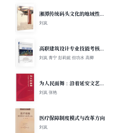
湘潭传统码头文化的地域性表
达
刘岚
高职建筑设计专业技能考核实
训指导（高等职业教育土木建
刘岚 青宁 彭莉妮 但功水 高卿
筑大类专业系列新形态教材）
为人民而舞：沿着延安文艺的
足迹
刘岚 张艳
医疗保障制度模式与改革方向
刘岚