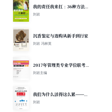
我的责任我来扛：36种方法轻
松培养孩子承担责任的能力
刘岩
沉香鉴定与选购从新手到行家
刘岩 冯林英
2017年管理类专业学位联考综
合能力考试试题归类解析及知
刘岩主编
识点清单：写作分册
我们为什么活得这么累——生
活与工作中应该拥有
刘岩