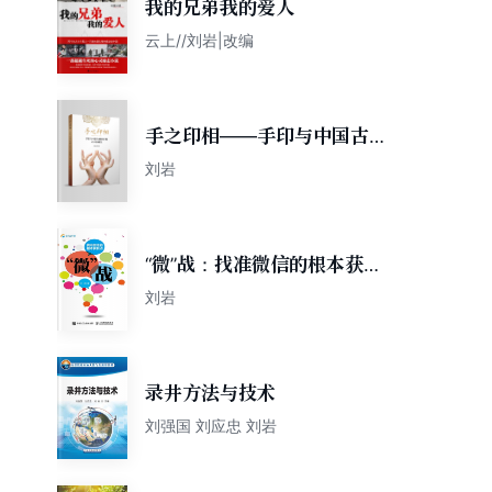
我的兄弟我的爱人
云上//刘岩|改编
手之印相——手印与中国古典
舞手舞之关系研究
刘岩
“微”战：找准微信的根本获利
点
刘岩
录井方法与技术
刘强国 刘应忠 刘岩