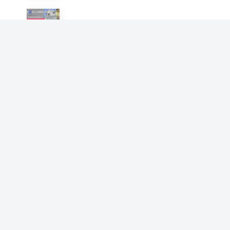
美国文学阅读与欣赏
黄家修 刘岩
海南省海岸带主体功能区划分
技术研究
刘岩 丘君 郑苗壮
宝宝，辅食来啦（汉竹）
刘岩
城市住房：制度、政策与比较
马光红 陈若星 刘蕾蕾 刘岩