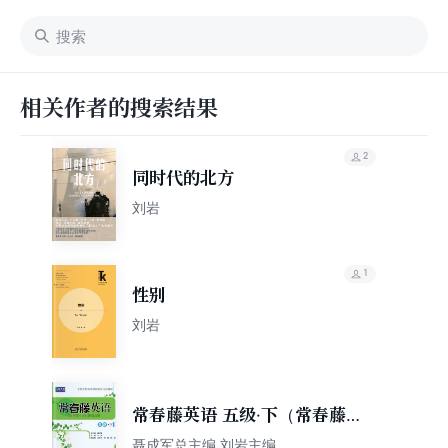
相关作者的搜索结果
2
同时代的北方
刘岩
1
性别
刘岩
常春藤英语 五级·下（常春藤
英语系列）
聂成军总主编 刘岩主编