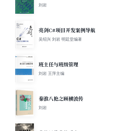
应用
刘岩
亮剑C#项目开发案例导航
吴绍兴 刘岩 明廷堂编著
班主任与班级管理
刘岩 王萍主编
秦淮八艳之顾横波传
刘岩