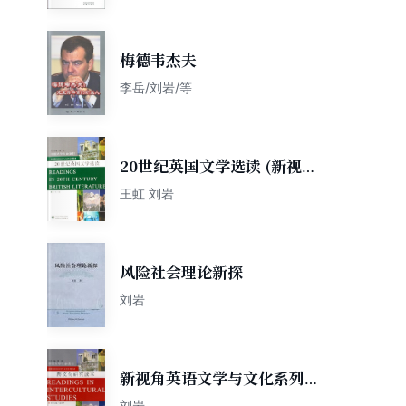
梅德韦杰夫
李岳/刘岩/等
20世纪英国文学选读 (新视角
英语文学与文化系列教材)
王虹 刘岩
风险社会理论新探
刘岩
新视角英语文学与文化系列教
材：跨文化研究读本
刘岩