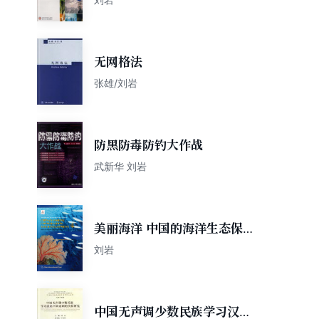
无网格法
张雄/刘岩
防黑防毒防钓大作战
武新华 刘岩
美丽海洋 中国的海洋生态保护
与资源开发（英）
刘岩
中国无声调少数民族学习汉语