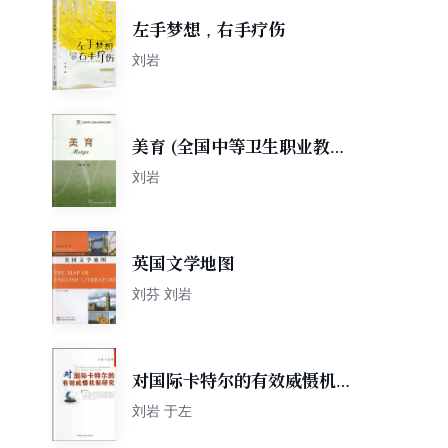
左手梦想，右手疗伤
刘岩
美育 (全国中等卫生职业教育
规划教材)
刘岩
英国文学地图
刘芬 刘岩
对国际卡特尔的有效威慑机制
研究
刘岩 于左