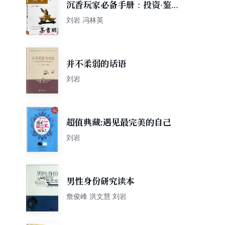
沉香玩家必备手册：投资·鉴赏
·保养·升值
刘岩 冯林英
并不柔弱的话语
刘岩
超值典藏:遇见最完美的自己
刘岩
男性身份研究读本
詹俊峰 洪文慧 刘岩