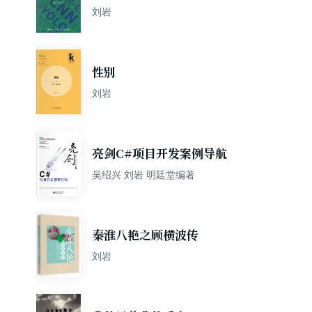
应用
刘岩
性别
刘岩
亮剑C#项目开发案例导航
吴绍兴 刘岩 明廷堂编著
秦淮八艳之顾横波传
刘岩