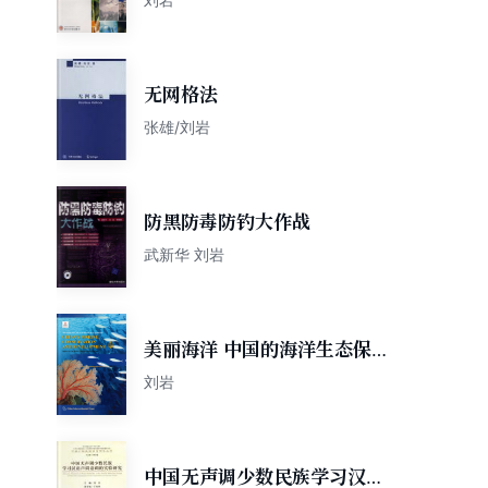
无网格法
张雄/刘岩
防黑防毒防钓大作战
武新华 刘岩
美丽海洋 中国的海洋生态保护
与资源开发（英）
刘岩
中国无声调少数民族学习汉语