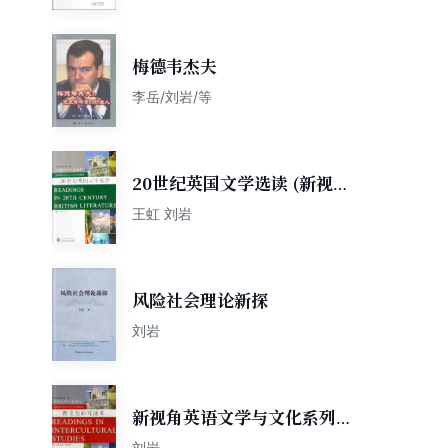
梅德韦杰夫
李岳/刘岩/等
20世纪英国文学选读 (新视角
英语文学与文化系列教材)
王虹 刘岩
风险社会理论新探
刘岩
新视角英语文学与文化系列教
材：跨文化研究读本
刘岩