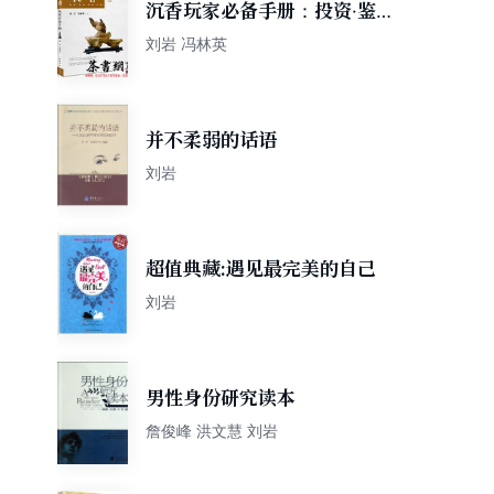
沉香玩家必备手册：投资·鉴赏
·保养·升值
刘岩 冯林英
并不柔弱的话语
刘岩
超值典藏:遇见最完美的自己
刘岩
男性身份研究读本
詹俊峰 洪文慧 刘岩