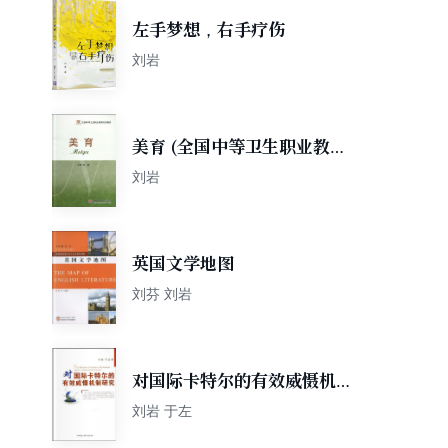
左手梦想，右手疗伤
刘岩
美育 (全国中等卫生职业教育
规划教材)
刘岩
英国文学地图
刘芬 刘岩
对国际卡特尔的有效威慑机制
研究
刘岩 于左