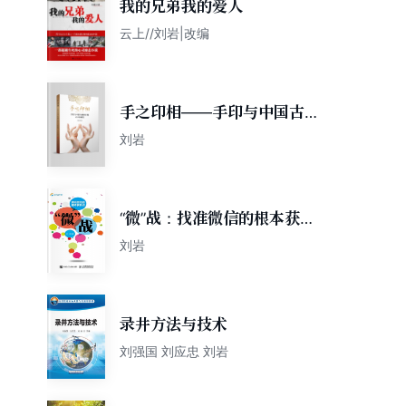
我的兄弟我的爱人
云上//刘岩|改编
手之印相——手印与中国古典
舞手舞之关系研究
刘岩
“微”战：找准微信的根本获利
点
刘岩
录井方法与技术
刘强国 刘应忠 刘岩