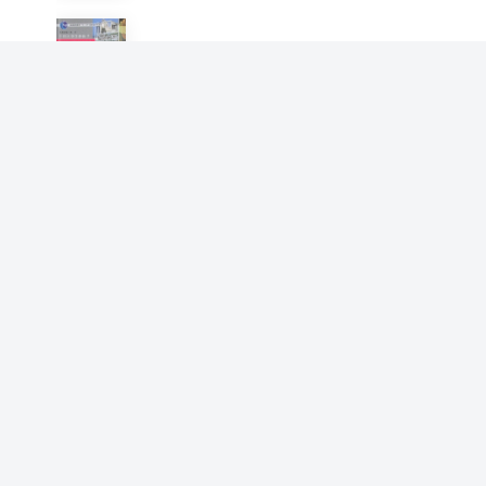
美国文学阅读与欣赏
黄家修 刘岩
海南省海岸带主体功能区划分
技术研究
刘岩 丘君 郑苗壮
宝宝，辅食来啦（汉竹）
刘岩
城市住房：制度、政策与比较
马光红 陈若星 刘蕾蕾 刘岩