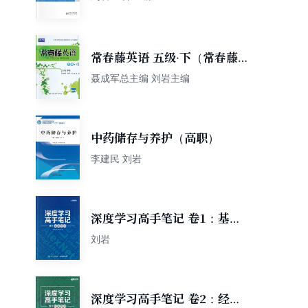
常春藤英语 五级·下（常春藤
英语系列）
聂成军总主编 刘岩主编
中药储存与养护（高职）
李建民 刘岩
深度学习高手笔记 卷1：基础
算法
刘岩
深度学习高手笔记 卷2：经典