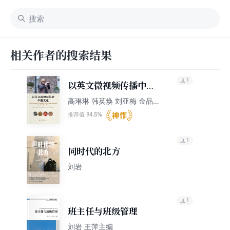
相关作者的搜索结果
1
以英文微视频传播中国
文化
高琳琳 韩英焕 刘亚梅 金品卓
刘岩 韩博
94.5%
推荐值
1
同时代的北方
刘岩
1
班主任与班级管理
刘岩 王萍主编