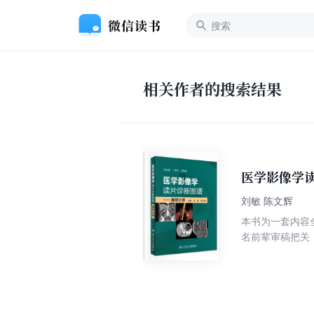
相关作者的搜索结果
医学影像学读
刘敏 陈文辉
本书为一套内容
名前辈审稿把关
官进行详细的解
构架完整的基础
的、详尽的读片
片，指导学习。
别诊断环环相扣