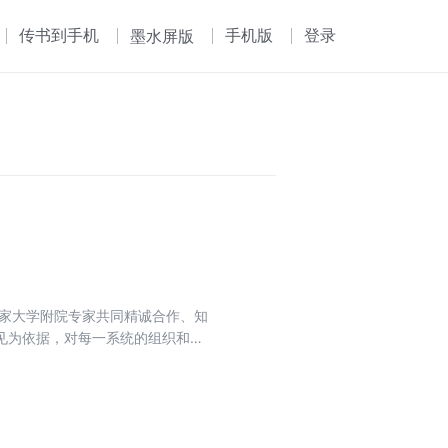
传书到手机
手机版
登录
墨水屏版
0家大学附院专家共同精诚合作、知
见为依据，对每一系统的组织和器
、标注所有重要结构，简洁明了，
者学习到正确的、直接的、全面
握和理解。同时配备典型的疾病图
路、疾病诊断要点、典型图片和鉴