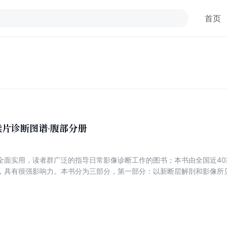
首页
片诊断图谱·腹部分册
全面实用，读者群广泛的指导日常影像诊断工作的图书；本书由全国近4
，具有很强影响力。本书分为三部分，第一部分：以新断层解剖和影像所
剖表述，使读者方便学习和复习影像诊断的基础知识；图片选择典型层面
知识；第二部分：对每一系统的读片方法和分析诊断思路进行讲解，使读
方法和诊断思路；第三部分：对每一疾病总结归纳诊断要点，便于读者掌
并辅以接近的鉴别诊断，扩大诊断思路。从基础解剖、读片方法、诊断思
，为读者打造了完整、全面学习的影像诊断指导图书。