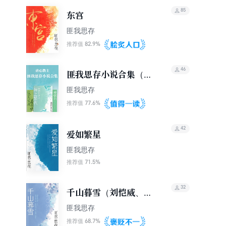
85
东宫
匪我思存
82.9%
推荐值
46
匪我思存小说合集（15
本）
匪我思存
77.6%
推荐值
42
爱如繁星
匪我思存
71.5%
推荐值
32
千山暮雪（刘恺威、颖
儿主演）
匪我思存
68.7%
推荐值