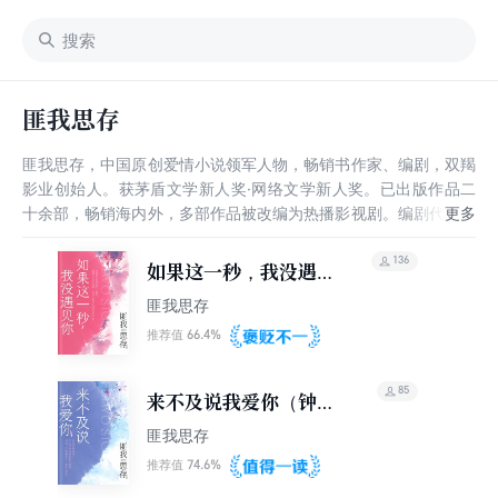
匪我思存
匪我思存，中国原创爱情小说领军人物，畅销书作家、编剧，双羯
影业创始人。获茅盾文学新人奖·网络文学新人奖。已出版作品二
十余部，畅销海内外，多部作品被改编为热播影视剧。编剧代表作
《乐游原》；小说代表作《东宫》《来不及说我爱你》《寂寞空庭
春欲晚》《千山暮雪》等。
136
如果这一秒，我没遇见
你（张凌赫、王楚然主
匪我思存
演电视剧《这一秒过
66.4%
推荐值
火》原著）
85
来不及说我爱你（钟汉
良、李小冉主演）
匪我思存
74.6%
推荐值