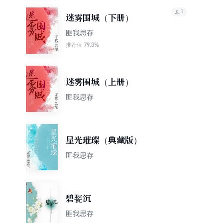
1
迷雾围城（下册）
匪我思存
79.3%
推荐值
迷雾围城（上册）
匪我思存
星光璀璨（典藏版）
匪我思存
碧甃沉
匪我思存