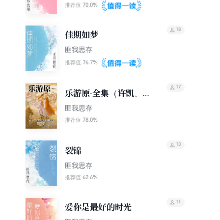
70.0%
推荐值
18
佳期如梦
匪我思存
76.7%
推荐值
17
乐游原·全集（许凯、景
甜主演同名电视剧｜排
匪我思存
名不分先后）
78.0%
推荐值
13
裂锦
匪我思存
62.6%
推荐值
11
爱你是最好的时光