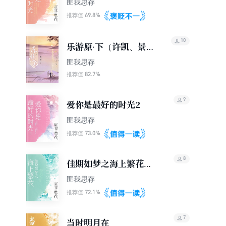
匪我思存
69.8%
推荐值
10
乐游原·下（许凯、景甜
主演同名电视剧｜排名
匪我思存
不分先后）
82.7%
推荐值
9
爱你是最好的时光2
匪我思存
73.0%
推荐值
8
佳期如梦之海上繁花
（窦骁、李沁主演《海
匪我思存
上繁花》原著）
72.1%
推荐值
7
当时明月在