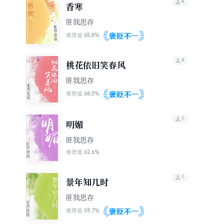
4
香寒
匪我思存
65.8%
推荐值
4
桃花依旧笑春风
匪我思存
68.0%
推荐值
1
明媚
匪我思存
62.6%
推荐值
1
景年知几时
匪我思存
59.7%
推荐值