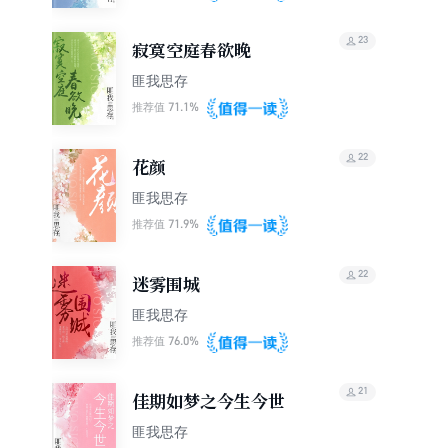
23
寂寞空庭春欲晚
匪我思存
71.1%
推荐值
22
花颜
匪我思存
71.9%
推荐值
22
迷雾围城
匪我思存
76.0%
推荐值
21
佳期如梦之今生今世
匪我思存