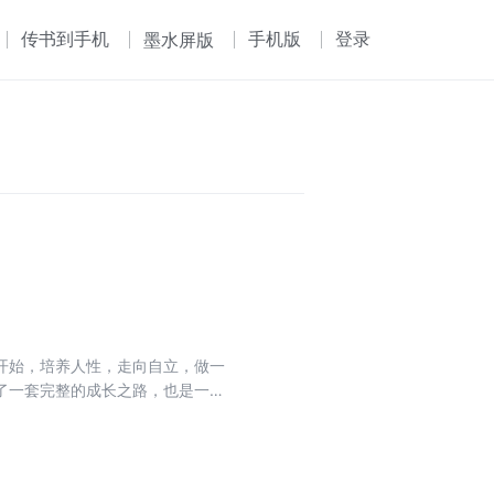
传书到手机
手机版
登录
墨水屏版
开始，培养人性，走向自立，做一
了一套完整的成长之路，也是一条
以讲教育必先讲母教。 第二章·认
，这就是教育。 第三章·好教育要
格教育的目标 提炼九条君子之道，
道义、理想与人格，这是关乎一生的