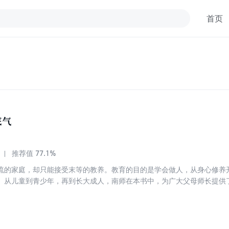
首页
底气
77.1%
推荐值
流的家庭，却只能接受末等的教养。教育的目的是学会做人，从身心修养
。从儿童到青少年，再到长大成人，南师在本书中，为广大父母师长提供
之路！? 第一章·家庭是教养的起点 古往今来，好家庭一定有个好妈妈，所
任 父母老师的行为、思想、情绪和动作，无形中都在塑造孩子，耳濡目染
孔子的教育思想，给家长老师一套好而有效的教育方法。 第四章·君子是人
贵人格 第五章·做一个有尊严的人 面临重大抉择和诱惑，君子如何守护