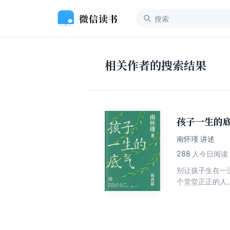
相关作者的搜索结果
孩子一生的
南怀瑾 讲述
288
人今日阅读
别让孩子生在一
个堂堂正正的人
传承千年的君子
清父母师长的责
有好方法 提炼
助青少年养成高