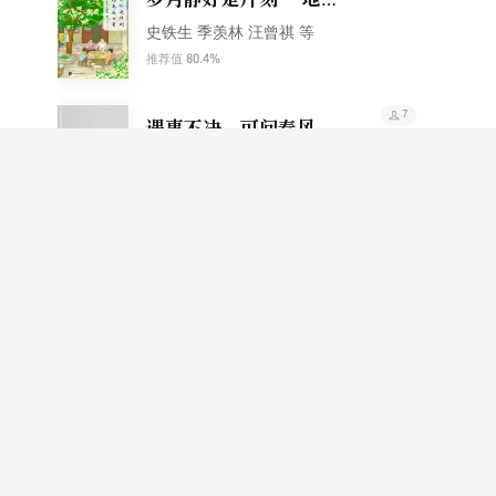
毛是日常
史铁生 季羡林 汪曾祺 等
80.4%
推荐值
7
遇事不决，可问春风
史铁生等著
77.6%
推荐值
7
人生是一万次的春和景
明
史铁生等
7
原罪·宿命（轻经典）
史铁生
89.2%
推荐值