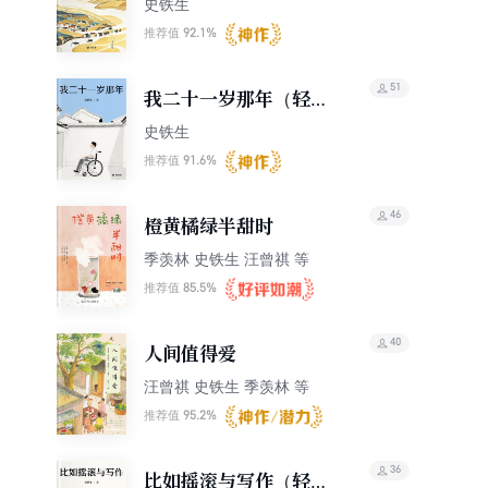
史铁生
92.1%
推荐值
51
我二十一岁那年（轻经
典）
史铁生
91.6%
推荐值
46
橙黄橘绿半甜时
季羡林 史铁生 汪曾祺 等
85.5%
推荐值
40
人间值得爱
汪曾祺 史铁生 季羡林 等
95.2%
推荐值
36
比如摇滚与写作（轻经