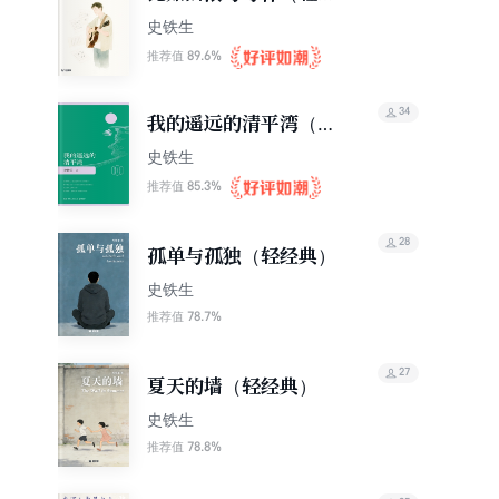
典）
史铁生
89.6%
推荐值
34
我的遥远的清平湾（插
图版）
史铁生
85.3%
推荐值
28
孤单与孤独（轻经典）
史铁生
78.7%
推荐值
27
夏天的墙（轻经典）
史铁生
78.8%
推荐值