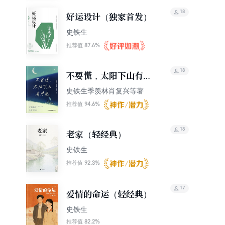
18
好运设计（独家首发）
史铁生
87.6%
推荐值
18
不要慌，太阳下山有月
光
史铁生季羡林肖复兴等著
94.6%
推荐值
18
老家（轻经典）
史铁生
92.3%
推荐值
17
爱情的命运（轻经典）
史铁生
82.2%
推荐值