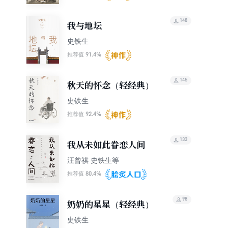
148
我与地坛
史铁生
91.4%
推荐值
145
秋天的怀念（轻经典）
史铁生
92.4%
推荐值
133
我从未如此眷恋人间
汪曾祺 史铁生等
80.4%
推荐值
98
奶奶的星星（轻经典）
史铁生