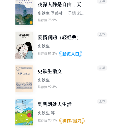
25
夜深人静是自由，天亮
以后是生活
史铁生 季羡林 丰子恺 老舍
鲁迅等
75.9%
推荐值
22
爱情问题（轻经典）
史铁生
81.2%
推荐值
21
史铁生散文
史铁生
92.3%
推荐值
21
到明朗处去生活
史铁生 等
90.1%
推荐值