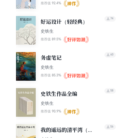
92.4%
推荐值
74
好运设计（轻经典）
史铁生
89.5%
推荐值
60
务虚笔记
史铁生
85.3%
推荐值
58
史铁生作品全编
史铁生
90.9%
推荐值
56
我的遥远的清平湾（轻
经典）