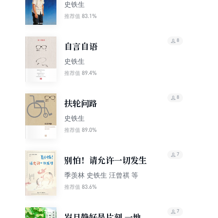
史铁生
83.1%
推荐值
8
自言自语
史铁生
89.4%
推荐值
8
扶轮问路
史铁生
89.0%
推荐值
7
别怕！请允许一切发生
季羡林 史铁生 汪曾祺 等
83.6%
推荐值
7
岁月静好是片刻 一地鸡