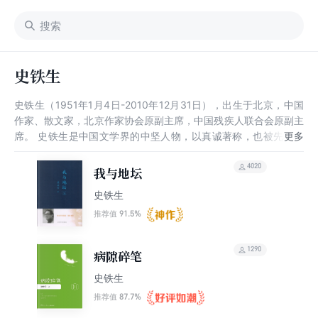
史铁生
史铁生（1951年1月4日-2010年12月31日），出生于北京，中国
作家、散文家，北京作家协会原副主席，中国残疾人联合会原副主
席。 史铁生是中国文学界的中坚人物，以真诚著称，也被先锋派
作者奉为精神领袖。他年轻时就双腿瘫痪，后又患上尿毒症，靠透
析维持生命，自称“职业是生病，业余在写作”。2010年12月31
4020
我与地坛
日，他因突发脑溢血逝世，享年59岁。
史铁生
91.5%
推荐值
1290
病隙碎笔
史铁生
87.7%
推荐值