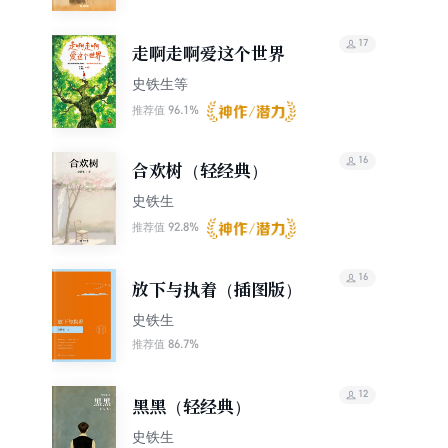
17
走啊走啊爱这个世界
史铁生等
96.1%
推荐值
16
合欢树（轻经典）
史铁生
92.8%
推荐值
16
放下与执着（插图版）
史铁生
86.7%
推荐值
12
黑黑（轻经典）
史铁生