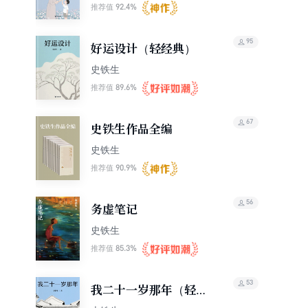
92.4%
推荐值
95
好运设计（轻经典）
史铁生
89.6%
推荐值
67
史铁生作品全编
史铁生
90.9%
推荐值
56
务虚笔记
史铁生
85.3%
推荐值
53
我二十一岁那年（轻经
典）