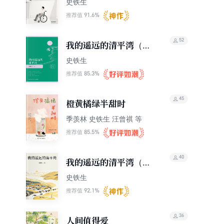
史铁生
91.6%
推荐值
52
我的遥远的清平湾（插
图版）
史铁生
85.3%
推荐值
45
橙黄橘绿半甜时
季羡林 史铁生 汪曾祺 等
85.5%
推荐值
40
我的遥远的清平湾（轻
经典）
史铁生
92.1%
推荐值
36
人间值得爱