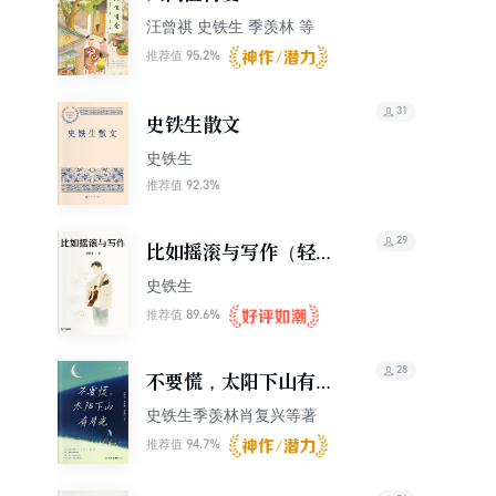
汪曾祺 史铁生 季羡林 等
95.2%
推荐值
31
史铁生散文
史铁生
92.3%
推荐值
29
比如摇滚与写作（轻经
典）
史铁生
89.6%
推荐值
28
不要慌，太阳下山有月
光
史铁生季羡林肖复兴等著
94.7%
推荐值