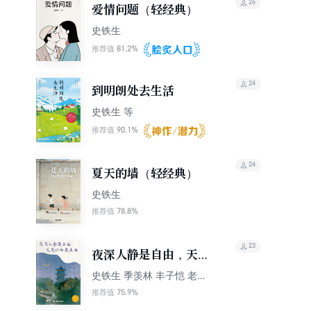
26
爱情问题（轻经典）
史铁生
81.2%
推荐值
24
到明朗处去生活
史铁生 等
90.1%
推荐值
24
夏天的墙（轻经典）
史铁生
78.8%
推荐值
23
夜深人静是自由，天亮
以后是生活
史铁生 季羡林 丰子恺 老舍
鲁迅等
75.9%
推荐值