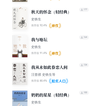
177
秋天的怀念（轻经典）
史铁生
92.4%
推荐值
164
我与地坛
史铁生
91.4%
推荐值
134
我从未如此眷恋人间
汪曾祺 史铁生等
80.4%
推荐值
100
奶奶的星星（轻经典）
史铁生