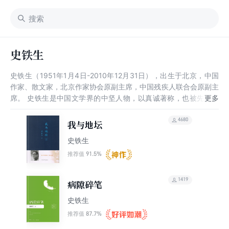
史铁生
史铁生（1951年1月4日-2010年12月31日），出生于北京，中国
作家、散文家，北京作家协会原副主席，中国残疾人联合会原副主
席。 史铁生是中国文学界的中坚人物，以真诚著称，也被先锋派
作者奉为精神领袖。他年轻时就双腿瘫痪，后又患上尿毒症，靠透
析维持生命，自称“职业是生病，业余在写作”。2010年12月31
4680
我与地坛
日，他因突发脑溢血逝世，享年59岁。
史铁生
91.5%
推荐值
1419
病隙碎笔
史铁生
87.7%
推荐值