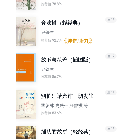
78.8%
推荐值
13
合欢树（轻经典）
史铁生
92.7%
推荐值
12
放下与执着（插图版）
史铁生
86.7%
推荐值
11
别怕！请允许一切发生
季羡林 史铁生 汪曾祺 等
83.6%
推荐值
11
插队的故事（轻经典）