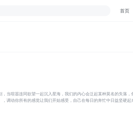
首页
刻，当喧嚣连同欲望一起沉入星海，我们的内心会泛起某种莫名的失落，
》，调动你所有的感觉让我们开始感受，自己在每日的奔忙中日益坚硬起
的丰富。