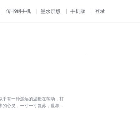
传书到手机
手机版
登录
墨水屏版
似乎有一种遥远的温暖在萌动，打
来的心灵，一寸一寸复苏，世界远