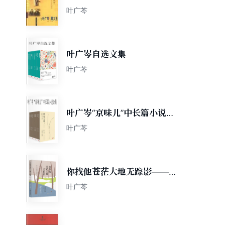
叶广芩
叶广岑自选文集
叶广芩
叶广岑“京味儿”中长篇小说合
集
叶广芩
你找他苍茫大地无踪影——叶
广芩中短篇小说精选
叶广芩