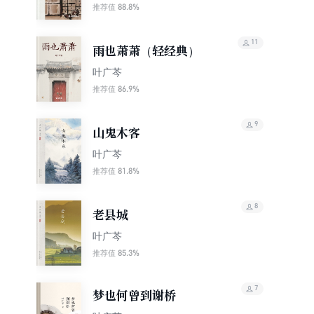
88.8%
推荐值
11
雨也萧萧（轻经典）
叶广芩
86.9%
推荐值
9
山鬼木客
叶广芩
81.8%
推荐值
8
老县城
叶广芩
85.3%
推荐值
7
梦也何曾到谢桥