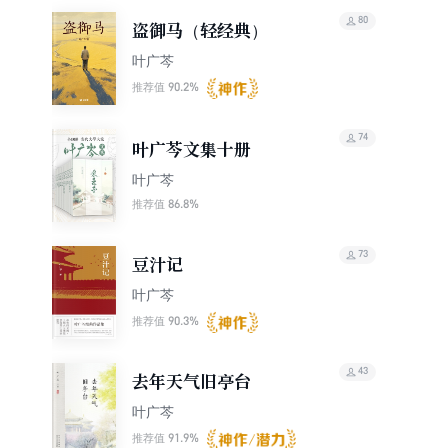
80
盗御马（轻经典）
叶广芩
90.2%
推荐值
74
叶广芩文集十册
叶广芩
86.8%
推荐值
73
豆汁记
叶广芩
90.3%
推荐值
43
去年天气旧亭台
叶广芩
91.9%
推荐值