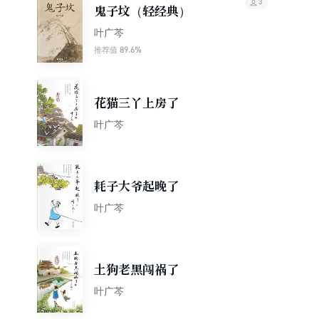
3
鬼子坟（轻经典）
叶广芩
89.6%
推荐值
花猫三丫上房了
叶广芩
耗子大爷起晚了
叶广芩
土狗老黑闯祸了
叶广芩