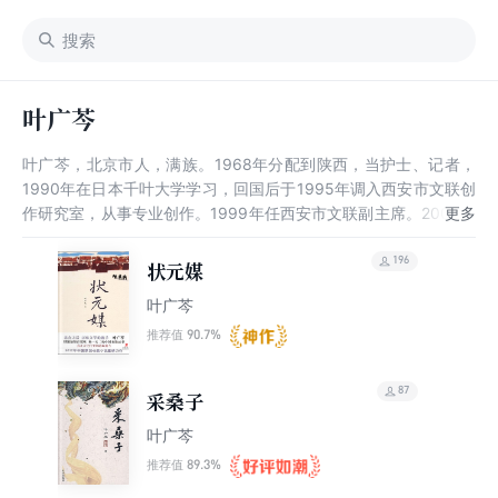
叶广芩
叶广芩，北京市人，满族。1968年分配到陕西，当护士、记者，
1990年在日本千叶大学学习，回国后于1995年调入西安市文联创
作研究室，从事专业创作。1999年任西安市文联副主席。2000年
开始到周至县挂职任县委副书记。现为国家一级作家，中国作家协
会全委会委员，陕西省作家协会副主席，陕西省人大常委会委员，
196
状元媒
西安市政协委员。著有长篇小说《采桑子》、《全家福》、《青木
叶广芩
川》等。中篇小说《梦也何曾到谢桥》获第二届鲁迅文学奖；长篇
纪实文学《没有日记的罗敷河》获全国少数民族文学骏马奖。多部
90.7%
推荐值
作品被编为电影，如《红灯停绿灯行》，长篇小说《全家福》改编
为北京人艺话剧，担任《茶馆》电视剧编剧。
87
采桑子
叶广芩
89.3%
推荐值