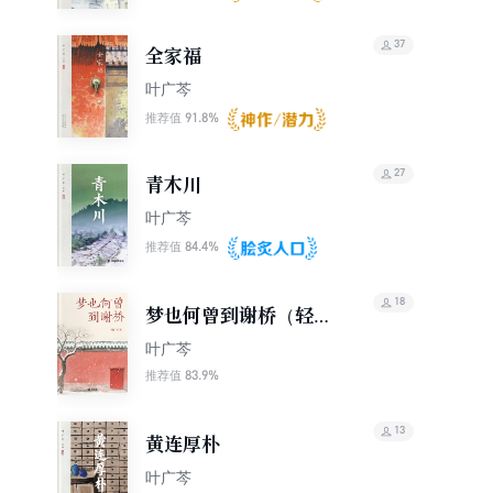
37
全家福
叶广芩
91.8%
推荐值
27
青木川
叶广芩
84.4%
推荐值
18
梦也何曾到谢桥（轻经
典）
叶广芩
83.9%
推荐值
13
黄连厚朴
叶广芩