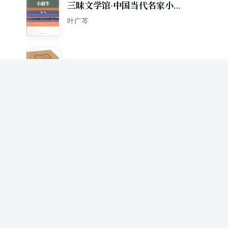
三昧文学馆·中国当代名家小说
系列：小放牛
叶广芩
叶广芩文集(套装共9册)
叶广芩
老县城
叶广芩
清水里的刀子
叶广芩