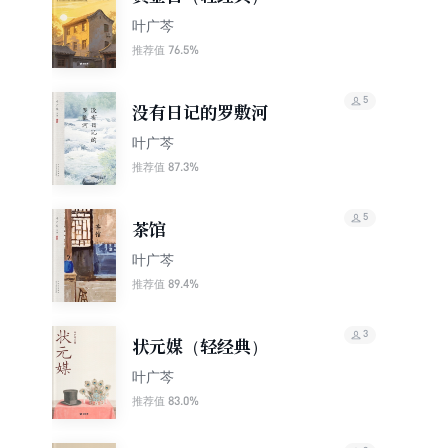
叶广芩
76.5%
推荐值
5
没有日记的罗敷河
叶广芩
87.3%
推荐值
5
茶馆
叶广芩
89.4%
推荐值
3
状元媒（轻经典）
叶广芩
83.0%
推荐值