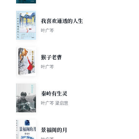
我喜欢通透的人生
叶广芩
猴子老曹
叶广芩
秦岭有生灵
叶广芩 梁启慧
景福阁的月