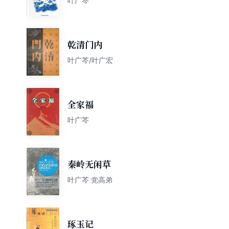
叶广芩
乾清门内
叶广芩/叶广宏
全家福
叶广芩
秦岭无闲草
叶广芩 党高弟
琢玉记