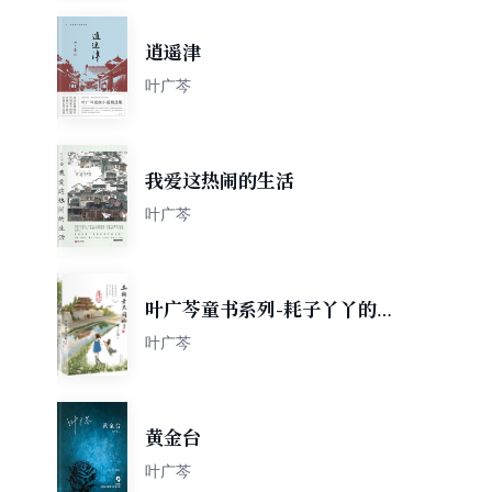
逍遥津
叶广芩
我爱这热闹的生活
叶广芩
叶广芩童书系列-耗子丫丫的故
事（三本套装）
叶广芩
黄金台
叶广芩