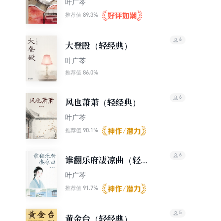
叶广芩
89.3%
推荐值
6
大登殿（轻经典）
叶广芩
86.0%
推荐值
6
风也萧萧（轻经典）
叶广芩
90.1%
推荐值
6
谁翻乐府凄凉曲（轻经
典）
叶广芩
91.7%
推荐值
5
黄金台（轻经典）