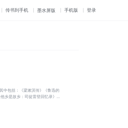
传书到手机
手机版
登录
墨水屏版
。其中包括：《梁漱溟传》《鲁迅的
来他乡是故乡：司徒雷登回忆录》
绎一曲人世悲歌的女作家；可以看
到一个科学家身残志坚仍做出巨大
女诗人；可以看到影响中国新文化