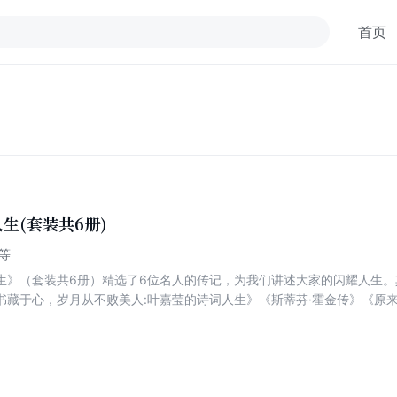
首页
生(套装共6册)
等
生》（套装共6册）精选了6位名人的传记，为我们讲述大家的闪耀人生
书藏于心，岁月从不败美人:叶嘉莹的诗词人生》《斯蒂芬·霍金传》《原
长旅程：萧红传》。读者可以看到在离乱时代颠沛流离但仍然坚持写作演
20世纪上半叶重大历史事件频出的中国亲身经历这段历史的回忆；可以看
当代科学高峰的故事；可以看到一生虽命运坎坷却寄情诗词以教育报国的
长的等。