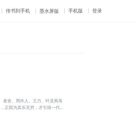
传书到手机
手机版
登录
墨水屏版
堂、老舍、周作人、王力、叶灵凤等
事，正因为其乐无穷，才引得一代代