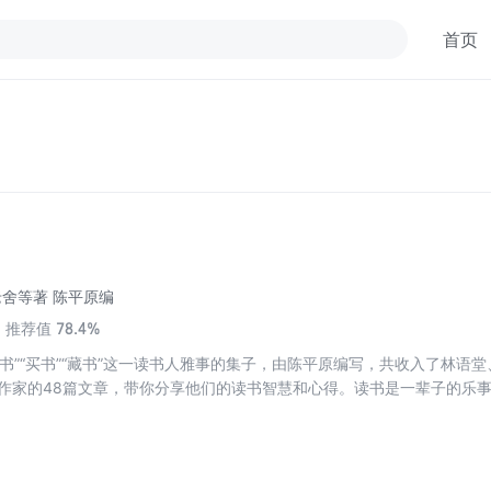
首页
老舍等著 陈平原编
78.4%
推荐值
读书”“买书”“藏书”这一读书人雅事的集子，由陈平原编写，共收入了林语
、作家的48篇文章，带你分享他们的读书智慧和心得。读书是一辈子的乐
。随便翻翻，也许在书中，你也能发现自己的影子。