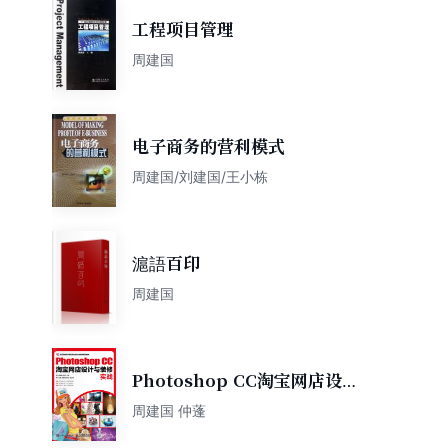
工程项目管理
周建国
电子商务的营利模式
周建国/刘建国/王小栋
滬語百印
周建国
Photoshop CC淘宝网店设计
与装修实战
周建国 仲蓬