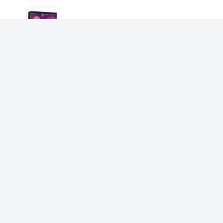
Flash CS6动画制作与应用
（第5版）（微课版）
周建国 常丽媛
广播电视新闻学教程
马梅 周建国 肖叶飞
中国传统图案设计（全彩）
（附DVD光盘1张）
贾楠 周建国
西方经典图案设计（全彩）
（附DVD光盘1张）
周建国 贾楠