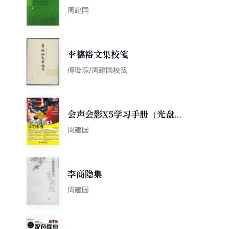
周建国
李德裕文集校笺
傅璇琮/周建国校笺
会声会影X5学习手册（光盘内
容另行下载，地址
周建国
李商隐集
周建国