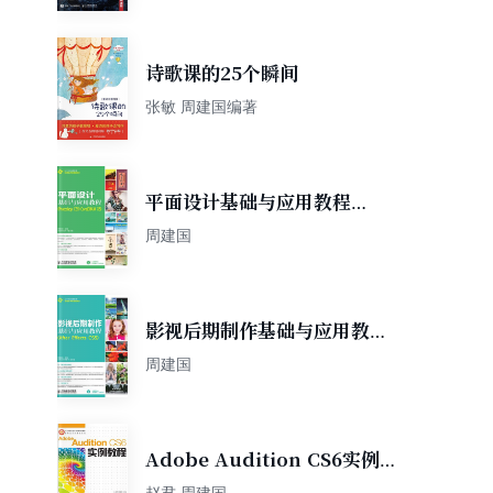
诗歌课的25个瞬间
张敏 周建国编著
平面设计基础与应用教程
（Photoshop
周建国
CS5+CorelDRAW X5）
影视后期制作基础与应用教程
（After Effects CS5）
周建国
Adobe Audition CS6实例
教程
赵君 周建国