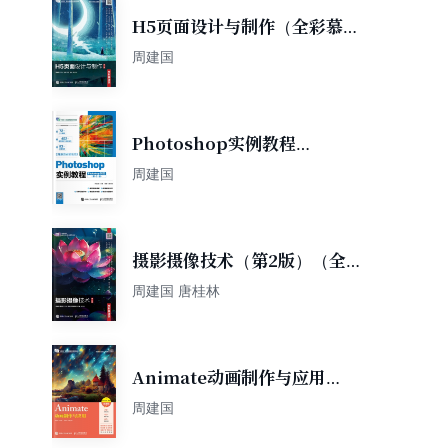
H5页面设计与制作（全彩慕课
版）（第2版）
周建国
Photoshop实例教程
（Photoshop 2022）（电子
周建国
活页微课版）（第3版）
摄影摄像技术（第2版）（全
彩慕课版）
周建国 唐桂林
Animate动画制作与应用
（Animate 2020）（微课
周建国
版）