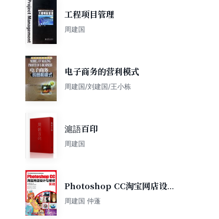
工程项目管理
周建国
电子商务的营利模式
周建国/刘建国/王小栋
滬語百印
周建国
Photoshop CC淘宝网店设计
与装修实战
周建国 仲蓬