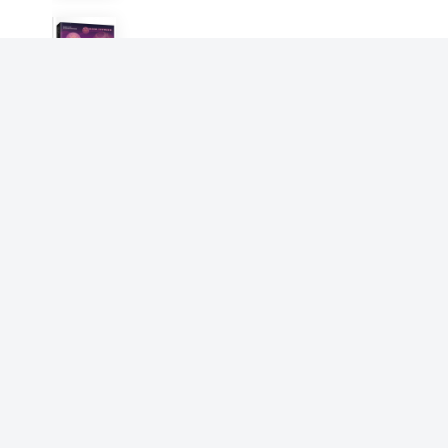
Flash CS6动画制作与应用
（第5版）（微课版）
周建国 常丽媛
广播电视新闻学教程
马梅 周建国 肖叶飞
中国传统图案设计（全彩）
（附DVD光盘1张）
贾楠 周建国
西方经典图案设计（全彩）
（附DVD光盘1张）
周建国 贾楠