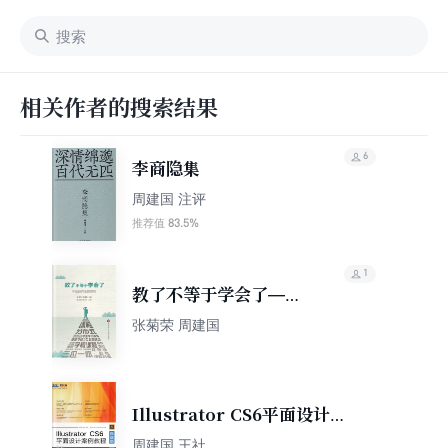
相关作者的搜索结果
6
李商隐集
周建国 注评
83.5%
推荐值
1
教了不等于学会了——
学校如何发展课程
张菊荣 周建国
Illustrator CS6平面设计案
例教程（微课版）
周建国 王社