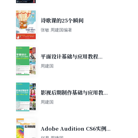
诗歌课的25个瞬间
张敏 周建国编著
平面设计基础与应用教程
（Photoshop
周建国
CS5+CorelDRAW X5）
影视后期制作基础与应用教程
（After Effects CS5）
周建国
Adobe Audition CS6实例
教程
赵君 周建国