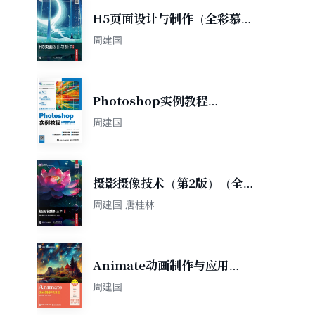
H5页面设计与制作（全彩慕课
版）（第2版）
周建国
Photoshop实例教程
（Photoshop 2022）（电子
周建国
活页微课版）（第3版）
摄影摄像技术（第2版）（全
彩慕课版）
周建国 唐桂林
Animate动画制作与应用
（Animate 2020）（微课
周建国
版）