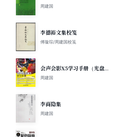
周建国
李德裕文集校笺
傅璇琮/周建国校笺
会声会影X5学习手册（光盘内
容另行下载，地址
周建国
李商隐集
周建国