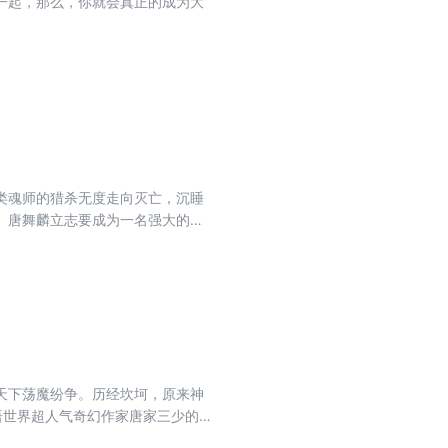
一起，那么，你就会真正的成为大
类魂师的猎杀无度走向灭亡，沉睡
 唐舞麟立志要成为一名强大的魂
由此开始。
天下荡魔纷争。历经坎坷，原来神
语世界超人气奇幻作家唐家三少的