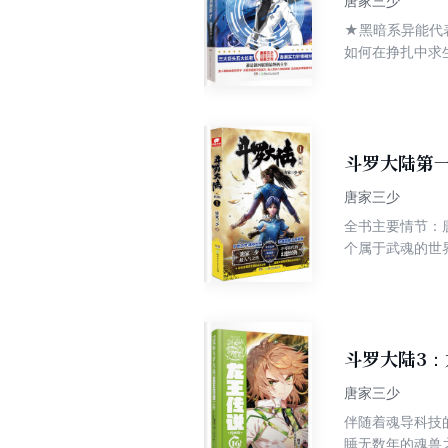
唐家三少
★黑暗系异能代
如何在挣扎中求
相识，并与他的
上天宠爱的幸运
大眼睛女子，最
斗罗大陆第一
唐家三少
全书主要情节：
个属于武魂的世
都会在武魂殿中
修炼并进行战斗
变强的道路上，
怪！唐三将唐门绝
简介 唐门外门弟子唐三，因偷学内门绝学为唐门所不容，明志时意外来到另一个世界，一个属于武魂的世界，唐三，拥有的
斗罗大陆3：
只是废武魂，不
唐家三少
伴随着魂导科技
睡无数年的魂兽