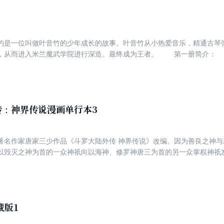
的是一位叫做叶音竹的少年成长的故事。叶音竹从小热爱音乐，精通古琴
米兰魔武学院进行深造。最终成为王者。 第一册简介： 叶音竹跟随着自己的老师修炼古
一名合格的神音师，为得到更好的深造，他的老师安排他前往大陆*一学
作为魔法师的法杖——琴，还弄丢了老师给的介绍信……
传：神界传说漫画单行本3
著名作家唐家三少作品《斗罗大陆外传 神界传说》改编。因为善良之神
以毁灭之神为首的一众神祇向以海神、修罗神唐三为首的另一众掌权神祇
罗神两大神祇之位的神界执法者唐三的妻子小舞却怀孕了。神界的危机由
有更加巨大的危机即将到来…… 本册内容讲述毁灭之神胁持小舞来威胁海
自己的神力，将掌管神界的权力让给毁灭之神。另一边，傲慢之神和战神
藏版1