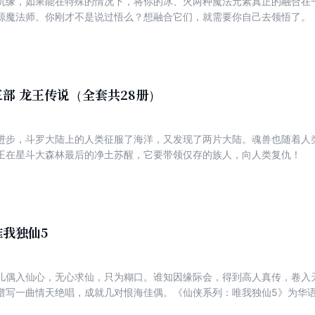
机缘，如果能在特殊的情况下，将你的冰、火两种魔法元素真正的融合在
源魔法师。你刚才不是说过悟么？想融合它们，就需要你自己去领悟了。
部 龙王传说（全套共28册）
进步，斗罗大陆上的人类征服了海洋，又发现了两片大陆。魂兽也随着人
王在星斗大森林最后的净土苏醒，它要带领仅存的族人，向人类复仇！
醒时，苏醒的，却是…… 旷世之才，龙王之争，我们的龙王传说，将
我独仙5
儿偶入仙心，无心求仙，只为糊口。谁知因缘际会，得到高人真传，卷入
谱写一曲情天绝唱，成就几对恨海佳偶。《仙侠系列：唯我独仙5》为华
五卷。 神州大地，西域边陲，因好的朋友相讥，他走上了一条自己从未想象的