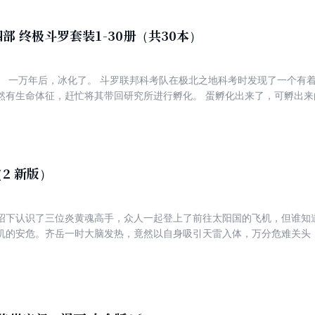
法师公会，通过在公会图书馆不断学习，悟得魔法真谛，制作出世人皆惊
下，他不得不提前离开冰雪城，踏上更加神奇的魔法游历之旅。 第三册内容简介： 本册中，华融帝国
，与奥兰帝国的战争开始了，前往奥兰帝国的念冰只能选择到兰梦城的兰
部 终极斗罗套装1-30册（共30本）
的驼厨神。就在他对双系魔法有了更深领悟之时，一位不素之客光临兰梦
的，竟然是凤女。武圣之间的战斗，冰火魔厨与驼厨神之间的比拼，一触即发 第四册内容简
用仪器探察之
中，成了火龙王加拉曼迪斯的专属厨师。在与火龙王加拉曼迪斯同行的途
赶忙将其带回研究所进行孵化。 蛋孵化出来了，可孵出来的却是一个婴儿，和人类一模一样
璇玑两把神刀。 第五册内容简介: 本册中，华龙厨艺大赛进行到了第二场，念冰发现
一个蛋生的孩子。
厨艺界七大禁手排名第一的阴阳调和太极手。凭借着太极手，小天与念冰
到了龙召唤师希拉德的死亡威胁。 第六册内容简介: 五国新锐魔法师大赛上，自然魔法与先
力出现，念冰对魔法世界有了更多的了解。决赛中，面对异常强大的千幻
—长生刀。
2 新版）
绍下认识了三位炎黄魂高手，众人一起登上了前往太阳国的飞机，但谁知
机的安危。齐岳一时大脑发热，竟然以自身吸引天雷入体，万分危难关头
的宝贝蓝海神珠吸收雷电。在齐岳的麒麟特殊能力作用下，众人发现管平
见愁峰，齐岳带领着生肖守护神战士们与东方守护者四大家族展开了一场
着坚定的决心和过人的智慧，实现了实力质的飞跃，终于完成了麒麟的本