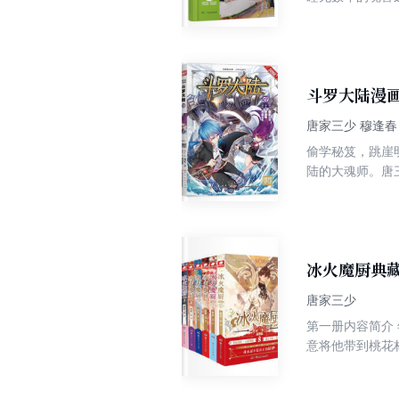
师，可当武魂觉醒
绍： 在史莱克学院的入学考试中，古月展现了其强大的元素控制魂技，表现出色的她赢得了考官蔡老的青睐，蔡老更是表示
要将她收入门下
都给他们打了零
斗罗大陆漫画
唐家三少 穆逢春
偷学秘笈，跳崖
陆的大魂师。唐
演绎着精彩的故
托付，唐三与史
冰火魔厨典藏
唐家三少
第一册内容简介 年幼的融念冰随父前往冰神塔救母，谁知救母不成，父亲也陷于冰神塔。念冰跳入天青河中，得以逃脱。天
意将他带到桃花
前，查极告诉他
厨师的身份成了念冰最好的保护伞。 第二册内容简介 