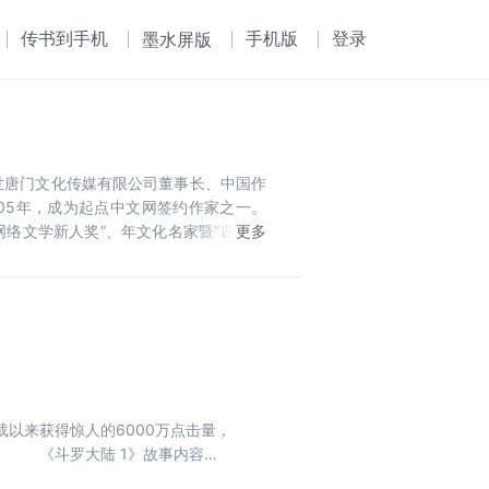
传书到手机
手机版
登录
墨水屏版
炫世唐门文化传媒有限公司董事长、中国作
05年，成为起点中文网签约作家之一。
网络文学新人奖”、年文化名家暨“四个一
得中国原创文学风云榜“2017年度成就作
以来获得惊人的6000万点击量，
。 《斗罗大陆 1》故事内容：
外一个身份来到了另一个世界，一