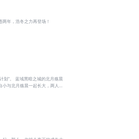
违两年，浩冬之力再登场！
自小与北月殇晨一起长大，两人青
一切力量，凭借不凡的智慧与勇
重危机让人族三域陷入危难之中，