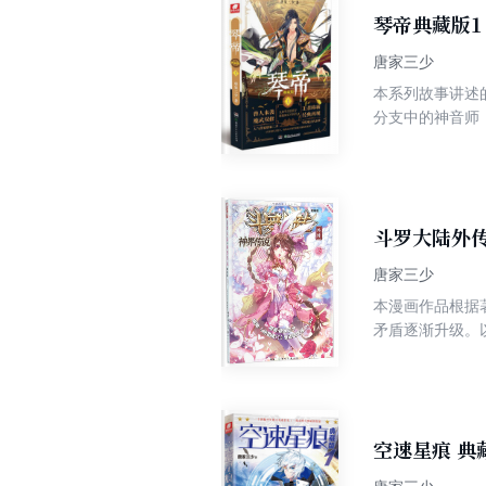
琴帝典藏版1
唐家三少
本系列故事讲述
分支中的神音师，从而进入
琴十六载，成为
不但丢掉了自己
斗罗大陆外
唐家三少
本漫画作品根据
矛盾逐渐升级。
时掌控海神、修
部矛盾之外，还
神无奈之下封印
空速星痕 典