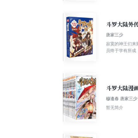
个属于武魂的世
斗罗大陆外传
唐家三少
寂寞的神王们来
员终于学有所成
斗罗大陆漫画
穆逢春 唐家三少
暂无简介