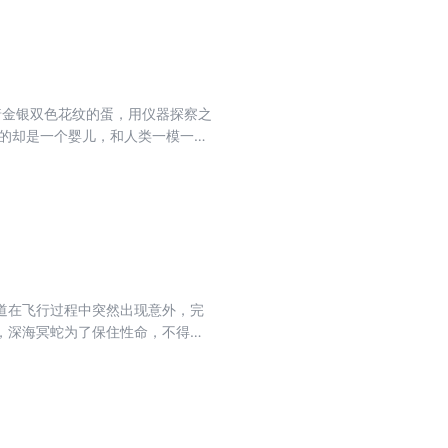
的融合魔法卷轴。而念冰的厨艺亦
梦学院进修，在那里，他遇到了五
学院，念冰吃惊地发现，这个前来
介: 本册
中，他从火龙王加拉曼迪斯那里学
在前两场比赛战成平手。不料，就
冰云，念冰艰难取胜，并得到了大
道在飞行过程中突然出现意外，完
，深海冥蛇为了保住性命，不得不
博士居然也是生肖守护神战士之
东方守护者主导地位的较量，在较
相异化……