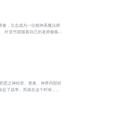
弹奏，立志成为一位精神系魔法师
院米兰魔武学院。谁知半路之上，他
与邪恶之神转世、更换，神界内部的
发起了战争。而就在这个时候，同
此爆发。唐三预感，除了神界的内
神，迫使他交出神界的掌管权。海
也开始交手。