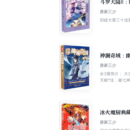
斗罗大陆Ⅱ：
唐家三少
切磋大赛三十连
神澜奇域：幽
唐家三少
全3册简介： 大灾变三百多年后，幽灵青海的灵体族为了自己的利益，筹划并启动了“起源计划”。 蓝域黑暗之城的北月殇晨
天赋*佳，被七
梅竹马，形影不离。 幽灵青海的计划被北月殇晨知悉了，灵体族变本加厉，开始向法蓝大陆各域各
姬为了保护三域
气，*终挫败了幽灵青海的阴谋。 第1册简介： 黑暗之子北
踏上了一条改变
面对沉重的责任
冰火魔厨典藏
唐家三少