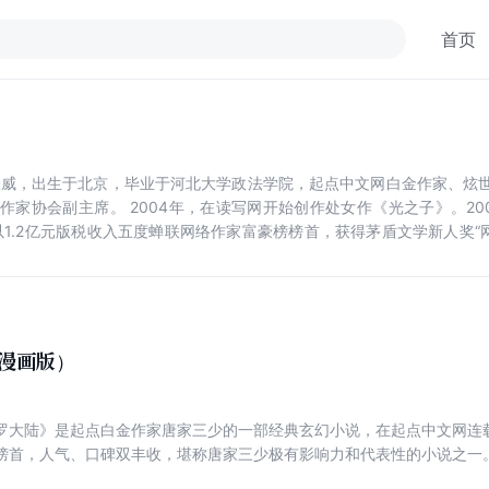
首页
本名张威，出生于北京，毕业于河北大学政法学院，起点中文网白金作家、
作家协会副主席。 2004年，在读写网开始创作处女作《光之子》。20
以1.2亿元版税收入五度蝉联网络作家富豪榜榜首，获得茅盾文学新人奖“
广电总局“2015年优秀网络文学原创作品推介名单”。2018年1月，获
非公有制经济人士优秀中国特色社会主义事业建设者”。
漫画版）
罗大陆》是起点白金作家唐家三少的一部经典玄幻小说，在起点中文网连载
榜首，人气、口碑双丰收，堪称唐家三少极有影响力和代表性的小说之一
三，因偷学内门绝学为唐门所不容，跳崖明志时却发现没有死，反而以另