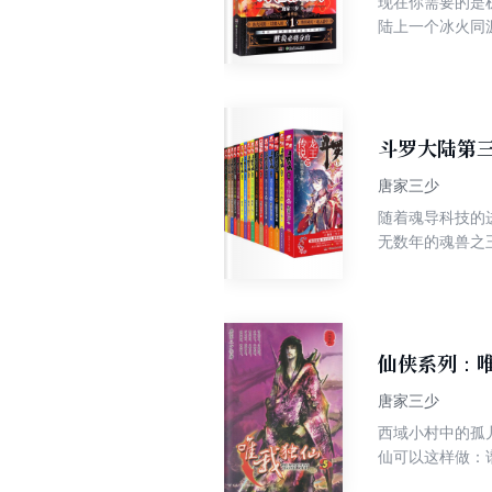
现在你需要的是
陆上一个冰火同
斗罗大陆第三
唐家三少
随着魂导科技的
无数年的魂兽之
师，可当武魂觉
仙侠系列：唯
唐家三少
西域小村中的孤
仙可以这样做：
经典之作——仙侠系列之唯我独仙中的第