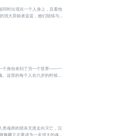
能同时出现在一个人身上，且看他
水的强大异能者蓝蓝，她们陆续与他
……他是命运多舛的穷小子，还是
 ★天赋异禀的年轻人，举止古怪的
一个身份来到了另一个世界——一
魂。这里的每个人在六岁的时候，
其中一些特别出色的武魂可以用来
蓝银草武魂在这个世界中觉醒，在
陆上一个不朽的传说——史莱克七
神的道路…… 第1册内容
人类魂师的猎杀无度走向灭亡，沉
 唐舞麟立志要成为一名强大的魂