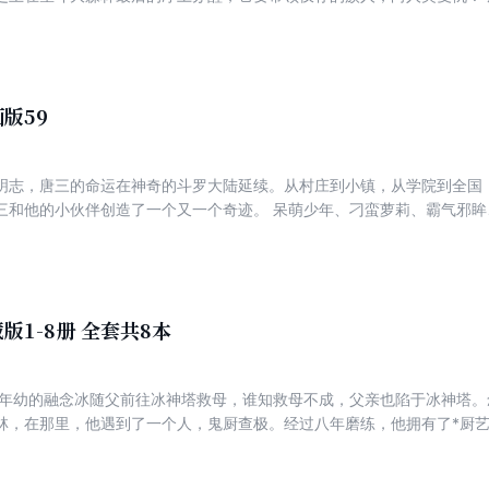
时，苏醒的，却是废武魂…… 旷世之才，龙王之争，我们的龙王传说，将由此开始……
。然而一心要与同伴共进退的古月断然拒绝了蔡老的邀约。为了磨炼唐舞
分。面对考官的百般刁难，唐舞麟和他的同伴们将如何应对呢？
版59
明志，唐三的命运在神奇的斗罗大陆延续。从村庄到小镇，从学院到全国
三和他的小伙伴创造了一个又一个奇迹。 呆萌少年、刁蛮萝莉、霸气邪
事。 魂力、魂兽、魂印、唐门暗器与武魂，巧妙的设 计勾连起无限的变
莱克七怪的征途正在展开！
版1-8册 全套共8本
林，在那里，他遇到了一个人，鬼厨查极。经过八年磨练，他拥有了*厨
一句话，八年练厨，八年悟厨，冰火同源，以魔入厨。以魔法入厨艺，一
本册主要讲述查极假死后，念冰独自闯荡大陆的事情。离开桃花林后，