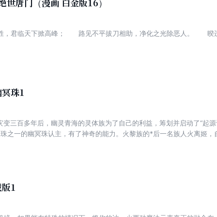
绝世唐门（漫画 白金版16）
胜，君临天下掀高峰； 路见不平拔刀相助，净化之光除恶人。 暌
冥珠1
神珠之一的幽冥珠认主，有了神奇的能力。火黎族的*后一名族人火离姬，
族开战。北月殇晨与火离
人族，捍卫法蓝大陆的和平，毫不畏惧地直面幽灵青海的进攻。他们团结
月殇晨，天生黑暗元素体，天赋*佳，因意外成为幽冥珠的主人，
人族命运的路。幽灵青海为了一己私利，筹划了针对三域人族的计划。重
，北月殇晨该做出怎样的选择？
版1