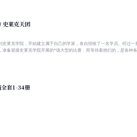
界，名叫斗罗大陆。
 史莱克天团
到史莱克学院，开始建立属于自己的学派，各自招收了一名学员。经过一
，准备迎接史莱克学院开展的*场大型的比赛，而等待着他们的，是各种各
全套1-34册