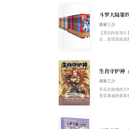
念冰得以加入魔
惊动了冰月帝国国王陛
与奇鲁帝国联合
斗罗大陆第四
大厨神排名第三
唐家三少
挑战兰梦学院武技系
【系列内容简介】 一万年后，冰化了。 斗罗联邦科考队在极北之地科考时发现了一个有着金银双色花纹的蛋，
中，念冰留在洞
后，发现里面居然有生命体征，
到了拟态魔法的奥义，并获得了圣耀和
的婴儿。 
小天竟然用出了
在第三场比赛开始前，念冰却遭
天领域等特殊能
地生长的旋律—
生肖守护神（
唐家三少
齐岳在姬德的介
美雷暴威胁着客
释放了自己体内
一。天香山顶鬼
量中，齐岳凭借