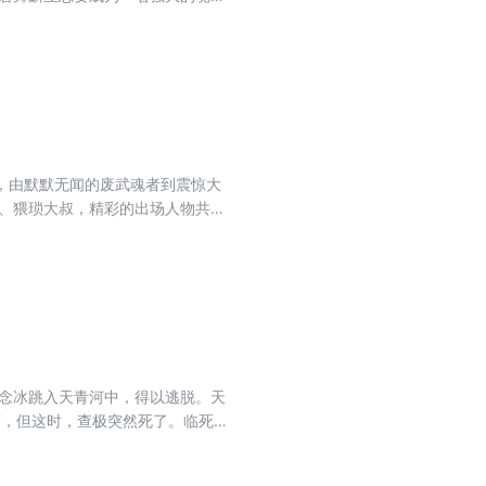
 第十六册内容介
麟等人的心性，蔡老连着两关考试
，由默默无闻的废武魂者到震惊大
眸、猥琐大叔，精彩的出场人物共同
化。 从相识到相熟，从相知到生死
艺，但这时，查极突然死了。临死
代魔厨走入了命运的轮回。从此，