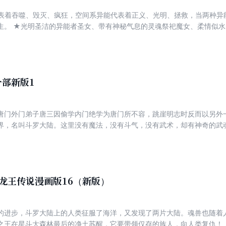
表着吞噬、毁灭、疯狂，空间系异能代表着正义、光明、拯救，当两种异
生。 ★光明圣洁的异能者圣女、带有神秘气息的灵魂祭祀魔女、柔情似
命运息息相关。 ★出身贫寒、身世神秘、天资过人、贵人相助、艰难使命
儿？ ★黑暗世界三大巨头VS圣盟五大长老，谁是银河联盟最终的主宰？
终是否能携手同行？
部新版1
唐门外门弟子唐三因偷学内门绝学为唐门所不容，跳崖明志时反而以另外
界，名叫斗罗大陆。这里没有魔法，没有斗气，没有武术，却有神奇的武
令武魂觉醒。武魂有动物，有植物，有器物，可以辅助人们的日常生活。
，这个职业是斗罗大陆上极为强大也是极为荣耀的职业——魂师！唐三的
他遇到了一群志同道合的朋友，他们一起修炼，一起冒险，成就了斗罗大
学与武魂相结合，开创一代传奇宗门——唐门，将唐门绝学发扬光大，最终走向成
龙王传说漫画版16（新版）
知实情的唐三快乐地成长着，对这个新世界有了懵懂的认知。
的进步，斗罗大陆上的人类征服了海洋，又发现了两片大陆。魂兽也随着
之王在星斗大森林最后的净土苏醒，它要带领仅存的族人，向人类复仇！