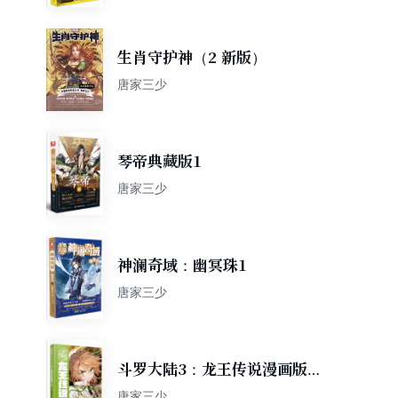
生肖守护神（2 新版）
唐家三少
琴帝典藏版1
唐家三少
神澜奇域：幽冥珠1
唐家三少
斗罗大陆3：龙王传说漫画版
16（新版）
唐家三少