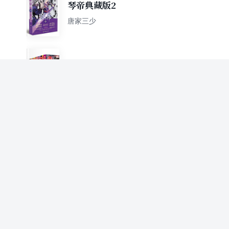
琴帝典藏版2
唐家三少
斗罗大陆第三部 龙王传说（全
套共28册）
唐家三少
琴帝典藏版4
唐家三少
斗罗大陆外传：神界传说漫画
单行本1
唐家三少