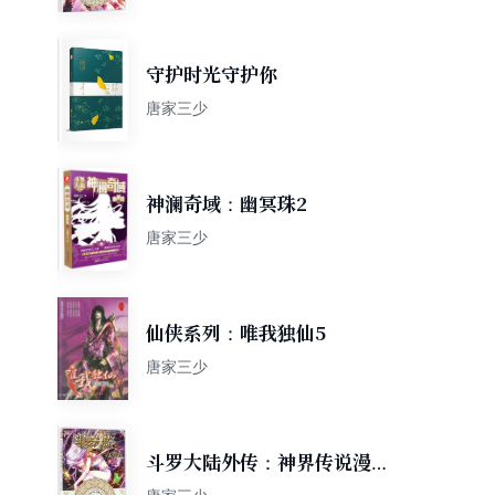
守护时光守护你
唐家三少
神澜奇域：幽冥珠2
唐家三少
仙侠系列：唯我独仙5
唐家三少
斗罗大陆外传：神界传说漫画
单行本10