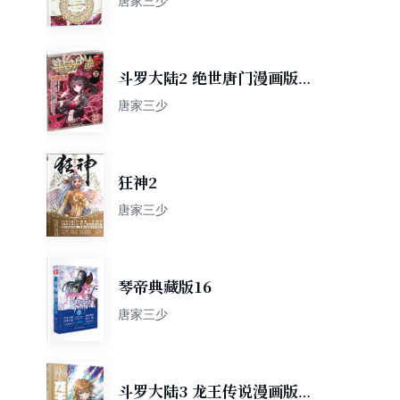
唐家三少
斗罗大陆2 绝世唐门漫画版
22（新版）
唐家三少
狂神2
唐家三少
琴帝典藏版16
唐家三少
斗罗大陆3 龙王传说漫画版