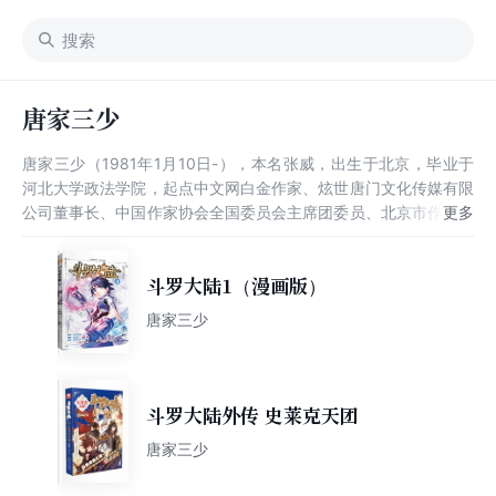
唐家三少
唐家三少（1981年1月10日-），本名张威，出生于北京，毕业于
河北大学政法学院，起点中文网白金作家、炫世唐门文化传媒有限
公司董事长、中国作家协会全国委员会主席团委员、北京市作家协
会副主席。 2004年，在读写网开始创作处女作《光之子》。
2005年，成为起点中文网签约作家之一。2008年，开始创作《斗
罗大陆》。曾以1.2亿元版税收入五度蝉联网络作家富豪榜榜首，
斗罗大陆1（漫画版）
获得茅盾文学新人奖“网络文学新人奖”、年文化名家暨“四个一批”
唐家三少
人才等荣誉。其小说《绝世唐门》入选广电总局“2015年优秀网络
文学原创作品推介名单”。2018年1月，获得中国原创文学风云榜
“2017年度成就作家奖”。2019年8月，获得表彰“全国非公有制经
济人士优秀中国特色社会主义事业建设者”。
斗罗大陆外传 史莱克天团
唐家三少