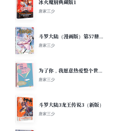
冰火魔厨典藏版1
唐家三少
斗罗大陆（漫画版）第57册
（唐家三少 穆逢春 人气网文
唐家三少
改编 经典少年热血国漫）（风
炫出品）
为了你，我愿意热爱整个世界
（唐家三少挚爱作品典藏版：
唐家三少
同名电视剧由郑爽、罗晋领衔
主演）
斗罗大陆3龙王传说3（新版）
唐家三少