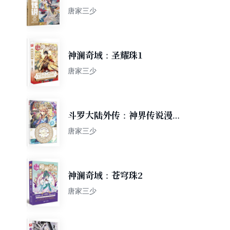
3（新版）
唐家三少
神澜奇域：圣耀珠1
唐家三少
斗罗大陆外传：神界传说漫画
单行本6
唐家三少
神澜奇域：苍穹珠2
唐家三少