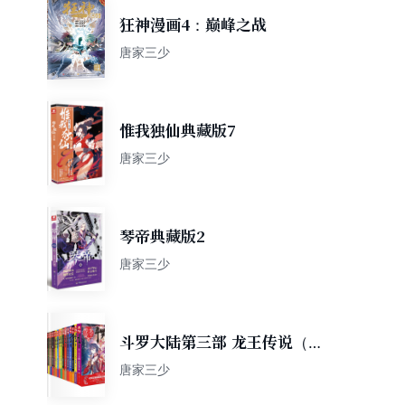
狂神漫画4：巅峰之战
唐家三少
惟我独仙典藏版7
唐家三少
琴帝典藏版2
唐家三少
斗罗大陆第三部 龙王传说（全
套共28册）
唐家三少