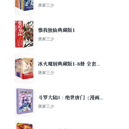
唐家三少
惟我独仙典藏版1
唐家三少
冰火魔厨典藏版1-8册 全套共
8本
唐家三少
斗罗大陆Ⅱ：绝世唐门（漫画
白金版16）
唐家三少