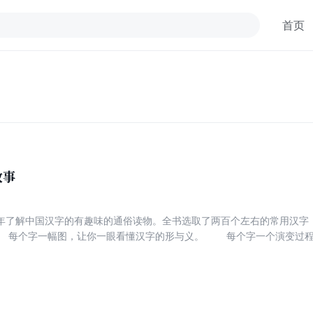
首页
故事
年了解中国汉字的有趣味的通俗读物。全书选取了两百个左右的常用汉字
 每个字一幅图，让你一眼看懂汉字的形与义。 每个字一个演变
横生的小故事，讲述了汉字中深藏的文化、历史、文学知识。