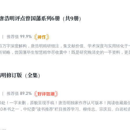
垠长篇历史小说奖。时至今日，累计发行量逾百万套，一直是大众了解曾
唐浩明评点曾国藩系列6册（共9册）
99.9%
推荐值
百万字深度解构，唐浩明精研细注，集文献价值、学术深度与实用转化于
折韬略，曾国藩毕生智慧精华尽收囊中！既是研究晚清史的一手资料，更
典藏之选，为您开启晚清第一名臣的立体人生图卷！
浩明修订版（全集）
89.2%
推荐值
06处！一字未删，原貌呈现手稿！唐浩明独家作序认可版本！阅读收藏最
10本书之一，中纪委“读书推荐”栏目推荐学习。柳传志、宗庆后、白岩
、最好看、最畅销的读本。了解千古名臣曾国藩的唯一经典，读懂国人处
曾国藩》编校而成，全新修订原貌呈现。