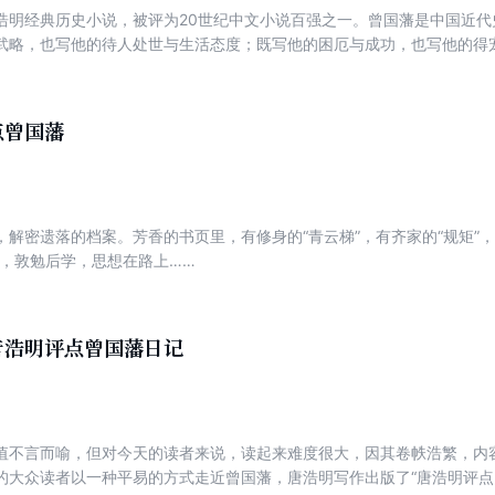
浩明经典历史小说，被评为20世纪中文小说百强之一。曾国藩是中国近代
武略，也写他的待人处世与生活态度；既写他的困厄与成功，也写他的得
他独特的人生观、处世哲学，他的文化素养和人格品位等等，都在书中得
点曾国藩
解密遗落的档案。芳香的书页里，有修身的“青云梯”，有齐家的“规矩”，
贤，敦勉后学，思想在路上……
唐浩明评点曾国藩日记
值不言而喻，但对今天的读者来说，读起来难度很大，因其卷帙浩繁，内
的大众读者以一种平易的方式走近曾国藩，唐浩明写作出版了“唐浩明评点