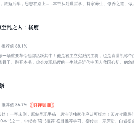
贤，敦勉后学，思想在路上……本书从处世哲学、持家养生、修养之道、做
、评析。在介绍曾氏家训内容的同时，重点引导今人借鉴吸取有益成分。
木头竹屑的零碎小事；既可以看到曾国藩如何修身，也可以看到他如何办
可以见证相对鲁钝笨拙的他，如何超越当时的各个天才，成为晚清第一重
的至乱之人：杨度
88.1%
推荐值
每一场重要革命他都活跃其中！他是君主立宪派的主将，也是袁世凯称帝
密骨干。翻开本书，你会发现杨度的一生就是近代中国人救国心切、病急
、中国图书奖等重量级奖项的获奖之作！知名历史小说家唐浩明重磅力作！
祭
86.7%
推荐值
06处！一字未删，原貌呈现手稿！唐浩明独家作序认可版本！阅读收藏最
10本书之一，中纪委“读书推荐”栏目推荐学习。柳传志、宗庆后、白岩
、最好看、最畅销的读本。了解千古名臣曾国藩的唯一经典，读懂国人处
曾国藩》编校而成，全新修订原貌呈现。