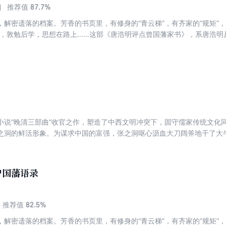
87.7%
推荐值
解密遗落的档案。芳香的书页里，有修身的“青云梯”，有齐家的“规矩”，
贤，敦勉后学，思想在路上……这部《唐浩明评点曾国藩家书》，系唐浩明
论。从曾氏的家世学养、人脉关系及时代背景等方面入手，阐发信里信外
个人物的心灵世界、破译一个家族崛起的密码，探求一个民族文化的底蕴
小说“晚清三部曲”收官之作，塑造了中西文明冲突下，固守儒家传统文化
之洞的鲜活形象。为谋求中国的富强，张之洞呕心沥血大刀阔斧地干了大
的影子。作品曾获第二届姚雪垠长篇历史小说奖，中宣部第九届“五个一”
曾国藩语录
82.5%
推荐值
解密遗落的档案。芳香的书页里，有修身的“青云梯”，有齐家的“规矩”，