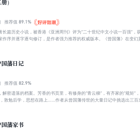
三册）
89.1%
推荐值
著长篇历史小说，被香港《亚洲周刊》评为“二十世纪中文小说一百强”，
家作序并逐字逐句修订，是作者强力推荐的权威版本。《曾国藩》在变幻
世孙曾国藩的宦海沉浮。少有壮志的曾国藩，审时度势，在太平天国席卷
屡败，两度投江，数立遗嘱。在困窘不堪中，他信奉“好汉打脱牙和血吞”
的策略绝地反击，最终击溃太平军。位极人臣时，却又自请裁军，主办洋
曾国藩日记
生……
82.9%
推荐值
解密遗落的档案。芳香的书页里，有修身的“青云梯”，有齐家的“规矩”，
，敦勉后学，思想在路上……作者从曾国藩传世的大量日记中挑选出三百来篇
“家事”、“写字”、“品鉴”、“梦境”八个大类，每大类前以一篇总评开始，
调轻松，由表及里地探索曾氏的内心世界，发表作者的读史领悟。通过一
之人生智慧与政治智慧，同时感受到清朝末年政治的跌宕起伏风云变幻。
曾国藩家书