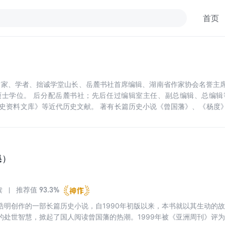
首页
名作家、学者、拙诚学堂山长、岳麓书社首席编辑、湖南省作家协会名誉主
硕士学位。 后分配岳麓书社；先后任过编辑室主任、副总编辑、总编辑
文史资料文库》等近代历史文献。 著有长篇历史小说《曾国藩》、《杨度
。 唐浩明是第九届、第十届全国政协委员，中国作家协会第六、七届全委
工程奖，第一届、第二届姚雪垠长篇历史小说奖。《曾国藩》荣登香港《亚
、全国杰出专业技术人才、中国出版政府奖、新中国60年百名优秀出版人
集）
93.3%
读
推荐值
浩明创作的一部长篇历史小说，自1990年初版以来，本书就以其生动的
的处世智慧，掀起了国人阅读曾国藩的热潮。1999年被《亚洲周刊》评为2