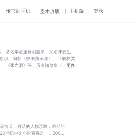
传书到手机
手机版
登录
墨水屏版
席，著名学者唐翼明胞弟，又名邓云生，
等职。编有《曾国藩全集》、《胡林翼
》、《张之洞》等，历史随笔集《冷月孤
会委员；享受国务院特殊津，其所著先后
洲周刊》20世纪中文小说百强榜。唐浩
物等荣誉称号。
故事情节，鲜活的人物形象，浓郁的
0世纪中文小说百强之一，2003