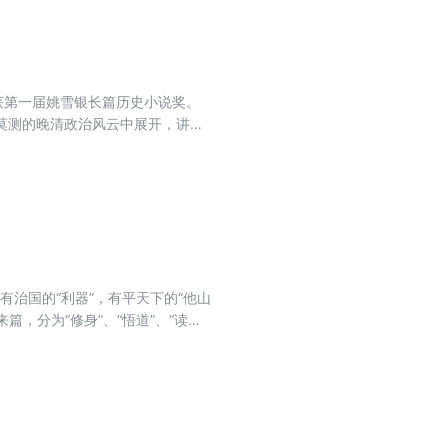
获第一届姚雪银长篇历史小说奖。
莫测的晚清政治风云中展开，讲述
半壁江山时，创建湘军，欲一展雄
，以知人善任的见识、坚韧不拔的
务，兴学堂，建工厂，力图中兴，
有治国的“利器”，有平天下的“他山
，分为“修身”、“悟道”、“读
对所选日记逐一加以评点。其最大特色
个个活生生的具体事例，让读者体