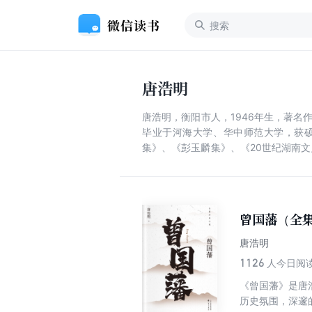
唐浩明
唐浩明，衡阳市人，1946年生，著
毕业于河海大学、华中师范大学，获
集》、《彭玉麟集》、《20世纪湖南
灯·静远楼读史》、评点曾国藩”系列
获得过国家图书奖，中宣部“五个一”
明还获得过国家有突出贡献中青年专家
曾国藩（全
唐浩明
1126
人今日阅
《曾国藩》是唐
历史氛围，深邃