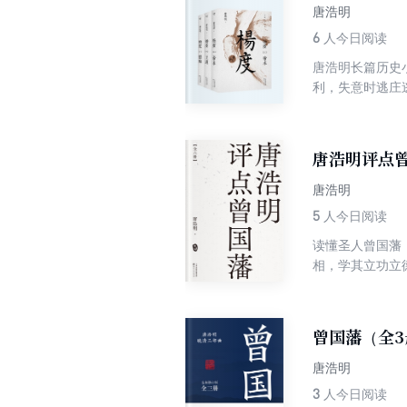
唐浩明
6
人今日阅读
唐浩明长篇历史
利，失意时逃庄
获第三届国家图
唐浩明评点
唐浩明
5
人今日阅读
读懂圣人曾国藩
相，学其立功立
书信、奏折、语
曾国藩（全3
唐浩明
3
人今日阅读