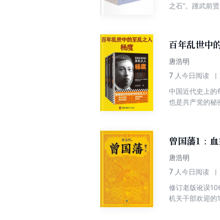
之石“。踵武前
细的注释、翻译
军国大事，也有
弟成为异材，又
百年乱世中
唐浩明
7
人今日阅读
中国近代史上的
也是共产党的秘
影！国家图书奖
曾国藩1：血
唐浩明
7
人今日阅读
修订老版讹误1
机关干部欢迎的
于曾国藩最权威
出版社三卷本《