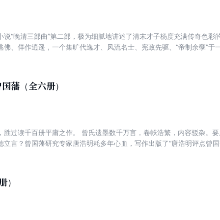
小说“晚清三部曲”第二部，极为细腻地讲述了清末才子杨度充满传奇色彩
逃佛、佯作逍遥，一个集旷代逸才、风流名士、宪政先驱、“帝制余孽”于
书奖、第十届中国图书奖获。长销三十年，广受喜爱。
曾国藩（全六册）
，胜过读千百册平庸之作。 曾氏遗墨数千万言，卷帙浩繁，内容驳杂。
德立言？曾国藩研究专家唐浩明耗多年心血，写作出版了“唐浩明评点曾国
录、诗文、日记并加以评点，带领读者认识一个可感、可叹、可学的曾国
册）