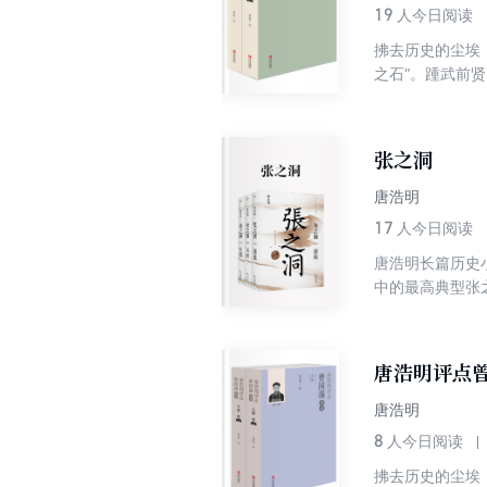
19
人今日阅读
拂去历史的尘埃，
之石“。踵武前
多封加以评述议
者一道，深入一
张之洞
唐浩明
17
人今日阅读
唐浩明长篇历史
中的最高典型张
有看到国家富强
喜爱。
唐浩明评点
唐浩明
8
人今日阅读
拂去历史的尘埃，