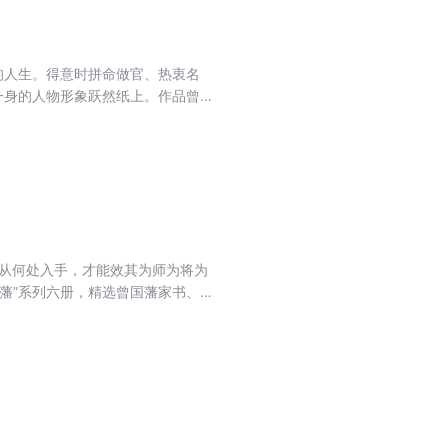
的人生。得意时拼命做官、热衷名
一身的人物形象跃然纸上。作品曾
要从何处入手，才能效其为师为将为
藩”系列六册，精选曾国藩家书、
藩。