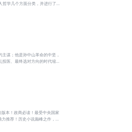
人哲学几个方面分类，并进行了详
这一部曾氏语录，既有掀天揭地的
事；既可以看他如何从湘乡农家子
臣。
的主谋；他是孙中山革命的中坚，
乱投医、最终选对方向的时代缩
唐浩明“晚清三部曲”之一。
佳版本！政商必读！最受中央国家
松鼎力推荐！历史小说巅峰之作，关
世智慧的殿堂之作。依据人民文学