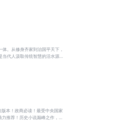
国藩的优选读物。
一体。从修身齐家到治国平天下，
是当代人汲取传统智慧的活水源
佳版本！政商必读！最受中央国家
松鼎力推荐！历史小说巅峰之作，关
世智慧的殿堂之作。依据人民文学