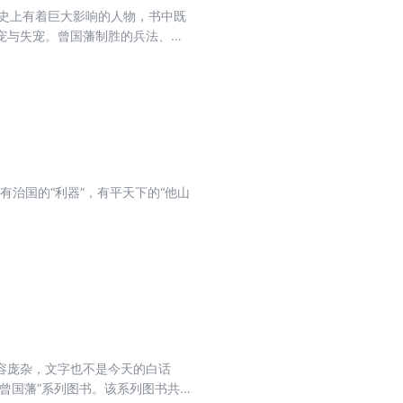
史上有着巨大影响的人物，书中既
宠与失宠。曾国藩制胜的兵法、治
到精彩的体现。
有治国的“利器”，有平天下的“他山
容庞杂，文字也不是今天的白话
曾国藩”系列图书。该系列图书共