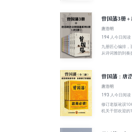
年获得首届姚雪
曾国藩3册＋
唐浩明
194
人今日阅读
九册匠心编排，
从诗词雅韵到奏
泉。传世智慧，
曾国藩：唐
唐浩明
193
人今日阅读
修订老版讹误1
机关干部欢迎的
于曾国藩最权威
出版社三卷本《