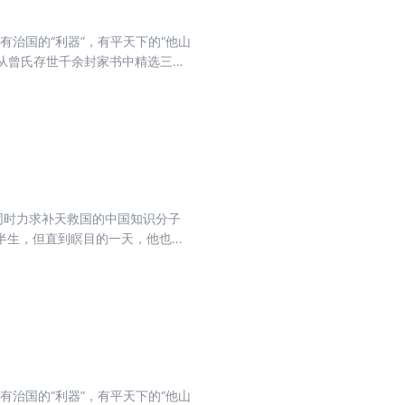
有治国的“利器”，有平天下的“他山
从曾氏存世千余封家书中精选三百
诸多令人感兴趣的话题，试图与读
。
同时力求补天救国的中国知识分子
半生，但直到瞑目的一天，他也没
入选作品奖。长销二十余年，广受
有治国的“利器”，有平天下的“他山