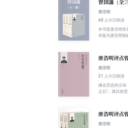
曾国藩（全
唐浩明
60
人今日阅读
本书是唐浩明所
本版为唐浩明独
了宗圣曾子七十
才。不曾想屡战
毅力和圆融活络
唐浩明评点
书写了传奇的一
唐浩明
21
人今日阅读
拂去历史的尘埃，
之石“。踵武前贤
书”、“国事”、
是篇幅短小、笔
会到曾国藩一生
唐浩明评点
唐浩明