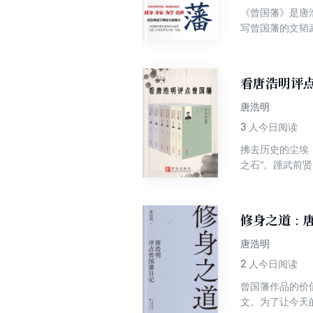
《曾国藩》是唐
写曾国藩的文韬
军行政的方针，
看唐浩明评
唐浩明
3
人今日阅读
拂去历史的尘埃，
之石“。踵武前
修身之道：
唐浩明
2
人今日阅读
曾国藩作品的价
文。为了让今天