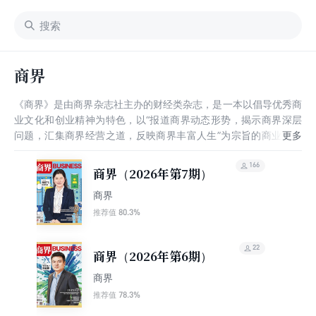
商界
《商界》是由商界杂志社主办的财经类杂志，是一本以倡导优秀商
业文化和创业精神为特色，以“报道商界动态形势，揭示商界深层
问题，汇集商界经营之道，反映商界丰富人生”为宗旨的商业财经
月刊。《商界》杂志以广大中小生意人、企业经营者以及企业各层
级员工在市场经济实动中成功的方法、失败的教训、有益的经验、
166
商界（2026年第7期）
规范的操作、生活的甘苦等为主要内容，文章以纪实和故事两种风
商界
格为主，坚持通俗性、可读性为前题。及时报道市场经济走势和行
业态势，全面陈述分析企业各具体环节的运作方法和应变技巧，提
80.3%
推荐值
供新的生意信息和策划案例，深入刻画生意人生的酸甜苦辣。
22
商界（2026年第6期）
商界
78.3%
推荐值