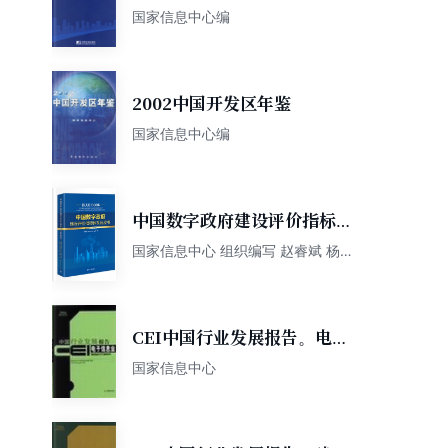
国家信息中心编
2002中国开发区年鉴
国家信息中心编
中国数字政府建设评价指标体
系蓝皮书
国家信息中心 组织编写 赵睿斌 杨绍
亮 禄凯 张灏
CEI中国行业发展报告。电子
信息业
国家信息中心