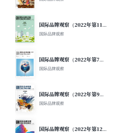
国际品牌观察（2022年第11
期）
国际品牌观察
国际品牌观察（2022年第7
期）
国际品牌观察
国际品牌观察（2022年第9
期）
国际品牌观察
国际品牌观察（2022年第12