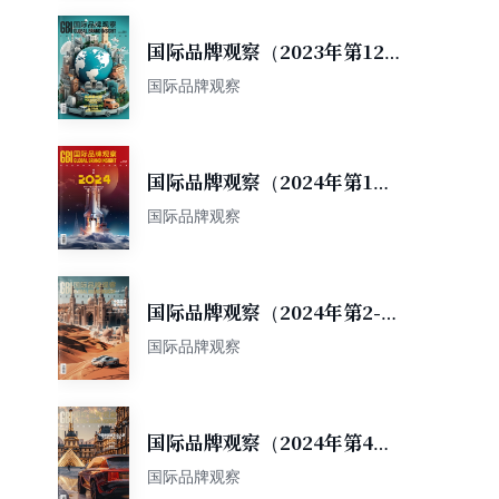
国际品牌观察（2023年第12
期）
国际品牌观察
国际品牌观察（2024年第1
期）
国际品牌观察
国际品牌观察（2024年第2-3
期）
国际品牌观察
国际品牌观察（2024年第4
期）
国际品牌观察