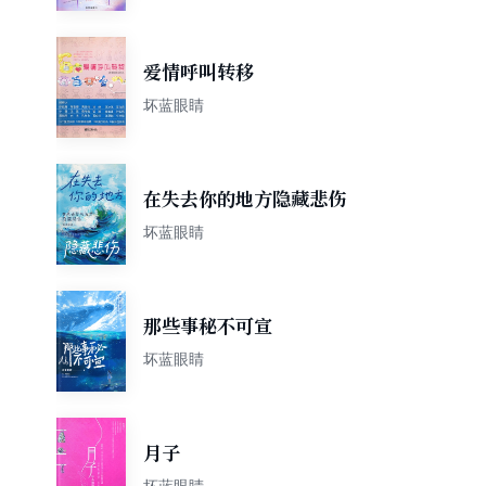
爱情呼叫转移
坏蓝眼睛
在失去你的地方隐藏悲伤
坏蓝眼睛
那些事秘不可宣
坏蓝眼睛
月子
坏蓝眼睛