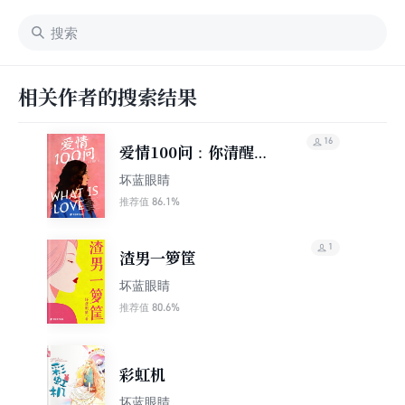
相关作者的搜索结果
16
爱情100问：你清醒一
点，爱情就简单一点
坏蓝眼睛
86.1%
推荐值
1
渣男一箩筐
坏蓝眼睛
80.6%
推荐值
彩虹机
坏蓝眼睛