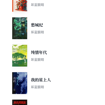
坏蓝眼睛
愁城纪
坏蓝眼睛
纯情年代
坏蓝眼睛
我的星上人
坏蓝眼睛