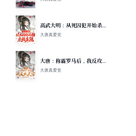
高武大明：从死囚犯开始杀敌
变强
大唐真爱党
大唐：称霸罗马后，我反攻长
安
大唐真爱党