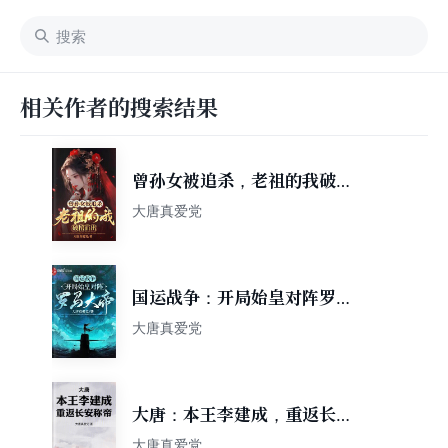
相关作者的搜索结果
曾孙女被追杀，老祖的我破棺
而出
大唐真爱党
国运战争：开局始皇对阵罗马
大帝
大唐真爱党
大唐：本王李建成，重返长安
称帝
大唐真爱党