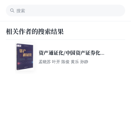
相关作者的搜索结果
资产通证化/中国资产证券化丛
书
孟晓苏 叶开 陈俊 黄乐 孙静