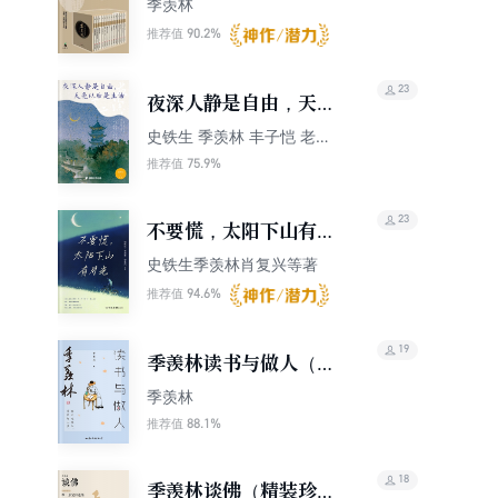
季羡林
册）
90.2%
推荐值
23
夜深人静是自由，天亮
以后是生活
史铁生 季羡林 丰子恺 老舍
鲁迅等
75.9%
推荐值
23
不要慌，太阳下山有月
光
史铁生季羡林肖复兴等著
94.6%
推荐值
19
季羡林读书与做人（立
身以立学为先，立学以
季羡林
读书为本）
88.1%
推荐值
18
季羡林谈佛（精装珍藏