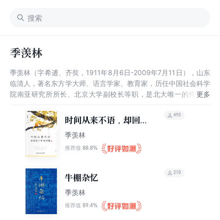
季羡林
季羡林（字希逋、齐奘，1911年8月6日-2009年7月11日），山东
临清人，著名东方学大师、语言学家、教育家，历任中国社会科学
院南亚研究所所长、北京大学副校长等职，是北大唯一的终身教
授，与饶宗颐并称为“南饶北季”。 他早年留学国外，精通多国语言
（英文、德文、梵文、巴利文），尤精于吐火罗文（当代世界上分
493
时间从来不语，却回答
布区域最广的语系印欧语系中的一种独立语言，是世界上仅有的精
了所有问题
季羡林
于此语言的几位学者之一）。其著作汇编成《季羡林文集》，共
24卷。生前曾撰文三辞桂冠：国学大师、学界泰斗、国宝。 季羡
88.8%
推荐值
林于2009年7月11日逝世，享年98岁。
210
牛棚杂忆
季羡林
89.4%
推荐值