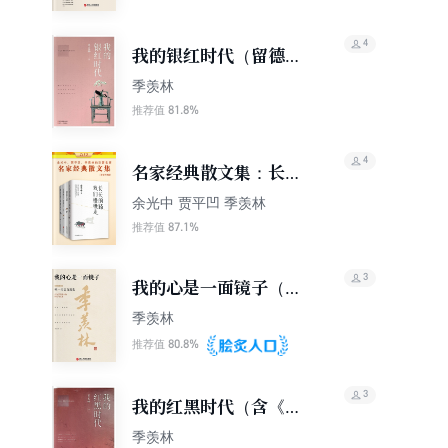
4
我的银红时代（留德十
年精华文章）
季羡林
81.8%
推荐值
4
名家经典散文集：长长
的路，我们慢慢走+时
余光中 贾平凹 季羡林
间真好抚平了一切+游
87.1%
推荐值
戏人间+糊涂一点 潇洒
一点(全4册)
3
我的心是一面镜子（精
装珍藏版）
季羡林
80.8%
推荐值
3
我的红黑时代（含《牛
棚杂忆》）
季羡林