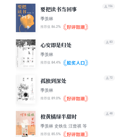
156
要把读书当回事
季羡林
86.2%
推荐值
83
心安即是归处
季羡林
84.4%
推荐值
72
孤独到深处
季羡林
89.0%
推荐值
48
橙黄橘绿半甜时
季羡林 史铁生 汪曾祺 等
85.5%
推荐值