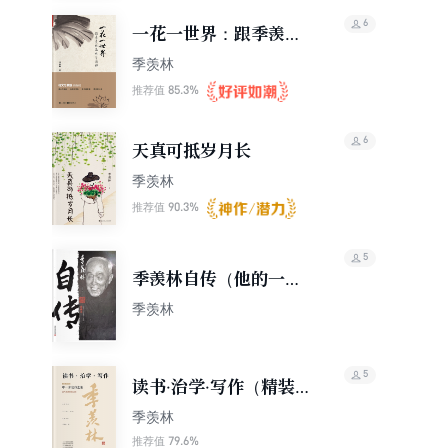
6
一花一世界：跟季羡林
品味生活禅
季羡林
85.3%
推荐值
6
天真可抵岁月长
季羡林
90.3%
推荐值
5
季羡林自传（他的一生
是一部百年近代史）
季羡林
5
读书·治学·写作（精装珍
藏版）
季羡林
79.6%
推荐值