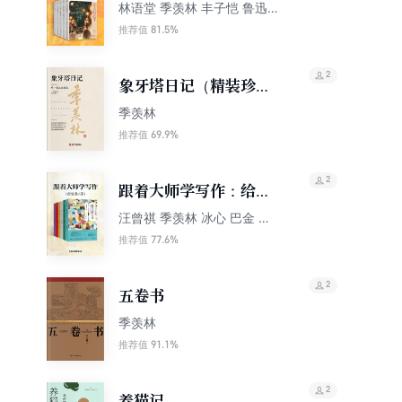
（第一辑）
林语堂 季羡林 丰子恺 鲁迅
朱自清
81.5%
推荐值
2
象牙塔日记（精装珍藏
版）
季羡林
69.9%
推荐值
2
跟着大师学写作：给孩
子的名家经典系列（套
汪曾祺 季羡林 冰心 巴金 叶
圣陶 张天翼
装共6册）
77.6%
推荐值
2
五卷书
季羡林
91.1%
推荐值
2
养猫记