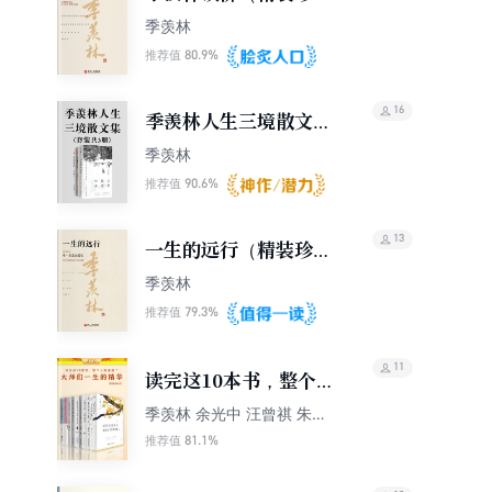
版）
季羡林
80.9%
推荐值
16
季羡林人生三境散文集
套装3册（心安即是归
季羡林
处、天真生活、孤独到
90.6%
推荐值
深处 套装共3册）
13
一生的远行（精装珍藏
版）
季羡林
79.3%
推荐值
11
读完这10本书，整个人
都通透了（全10册）
季羡林 余光中 汪曾祺 朱光
潜 老舍 朱自清 鲁迅
81.1%
推荐值