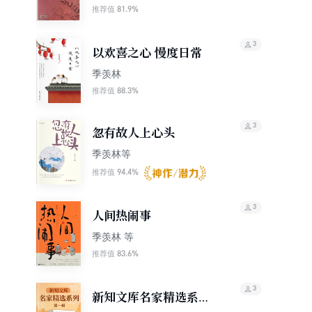
81.9%
推荐值
3
以欢喜之心 慢度日常
季羡林
88.3%
推荐值
3
忽有故人上心头
季羡林等
94.4%
推荐值
3
人间热闹事
季羡林 等
83.6%
推荐值
3
新知文库名家精选系列