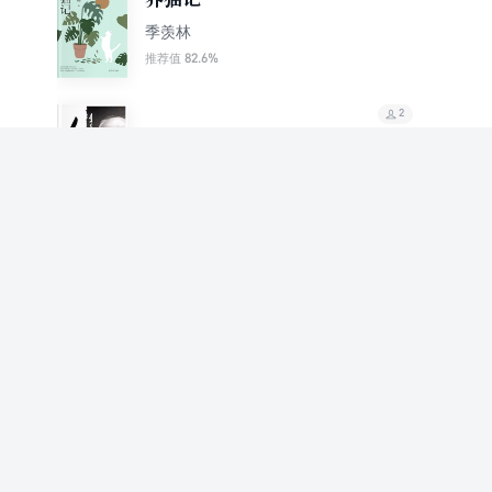
季羡林
82.6%
推荐值
2
季羡林谈人生（迷茫
时，他能治愈你）
季羡林
1
阅世心语
季羡林
91.4%
推荐值
1
我的灰黄时代（大师是
如何养成的）
季羡林
76.8%
推荐值