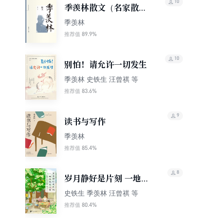
10
季羡林散文（名家散文
珍藏）
季羡林
89.9%
推荐值
10
别怕！请允许一切发生
季羡林 史铁生 汪曾祺 等
83.6%
推荐值
9
读书与写作
季羡林
85.4%
推荐值
8
岁月静好是片刻 一地鸡
毛是日常
史铁生 季羡林 汪曾祺 等
80.4%
推荐值