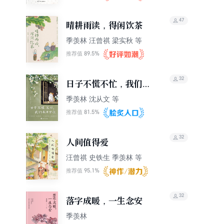
47
晴耕雨读，得闲饮茶
季羡林 汪曾祺 梁实秋 等
89.5%
推荐值
32
日子不慌不忙，我们来
日方长
季羡林 沈从文 等
81.5%
推荐值
32
人间值得爱
汪曾祺 史铁生 季羡林 等
95.1%
推荐值
32
落字成暖，一生念安
季羡林