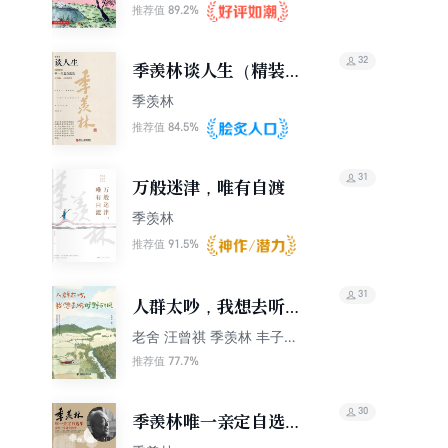
89.2%
推荐值
32
季羡林谈人生（精装珍
藏版）
季羡林
84.5%
推荐值
31
万般迷津，唯有自渡
季羡林
91.5%
推荐值
31
人群太吵，我想去听旷
野的风
老舍 汪曾祺 季羡林 丰子恺
梁实秋等
77.7%
推荐值
30
季羡林唯一亲定自选集
（珍藏版）（套装共14