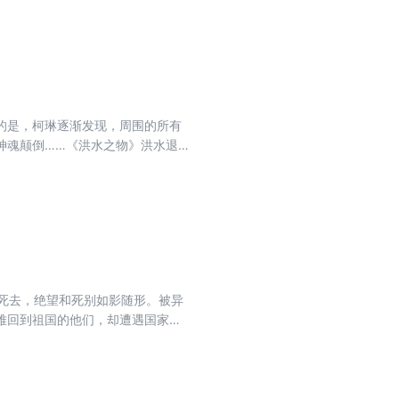
的是，柯琳逐渐发现，周围的所有
神魂颠倒……《洪水之物》洪水退
仅能分泌液体，竟然还可以操控人
上遇到一位摆地摊的老婆婆，用身
死去，绝望和死别如影随形。被异
难回到祖国的他们，却遭遇国家的
不怀好意的橄榄枝，杭一是否能够从
何抉择？埋藏于三巨头内部成员暗
底还酝酿着怎样的秘密和阴谋？