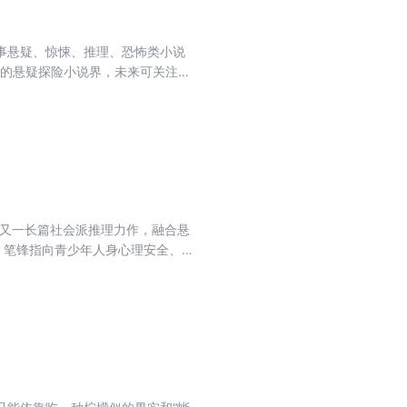
从事悬疑、惊悚、推理、恐怖类小说
国的悬疑探险小说界，未来可关注两
力下人性对战的悬疑大作。超禁
感。一颗突然出现的小行星，将世
同时，一直藏匿于幕后的旧神，终
一又一长篇社会派推理力作，融合悬
，笔锋指向青少年人身心理安全、
故事设定抓人眼球，情节连环反转
亲，并且动机成谜，随着警方的调
……不到最 后一刻，永远不要试
你永远想象不到追求极 致的父母，