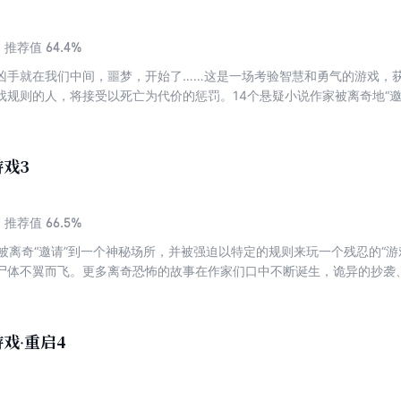
64.4%
推荐值
凶手就在我们中间，噩梦，开始了……这是一场考验智慧和勇气的游戏，
戏规则的人，将接受以死亡为代价的惩罚。14个悬疑小说作家被离奇地“邀
事件接二连三地发生在他们身上。身为悬疑推理小说家的他们也无法解释
趋减少的时候，人们终于发现了一个惊人的“规律”和秘密……“死亡游戏”已
究竟有何目的？14天之后，剩下的人能够活着出去吗？谜底将在很后一刻揭
戏3
请记住，从翻开本书的页起，你，就是游戏的参与者！
66.5%
推荐值
家被离奇“邀请”到一个神秘场所，并被强迫以特定的规则来玩一个残忍的“
尸体不翼而飞。更多离奇恐怖的故事在作家们口中不断诞生，诡异的抄袭
的是，故事中的片段不断从虚构渐渐成为现实。震惊、猜疑和恐惧笼罩在
人在操纵？
戏·重启4