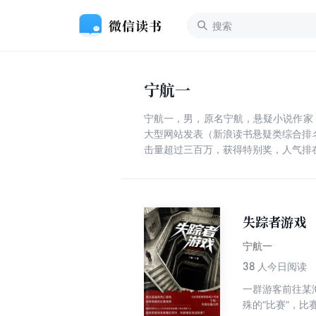
宁航一
宁航一，男，原名宁航，悬疑小说作家
大型网站发表（新浪读书悬疑类综合排
击量超过三百万，获得特别奖，人气排
失踪者游戏
宁航一
38
人今日阅读
一群游客前往某
殊的“比赛”，