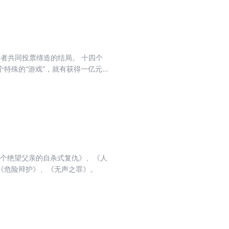
开……让人头皮发麻的诡异事件，欲
特殊的“游戏”，就有获得一亿元
主办者通过录音宣布了游戏规则：十
着游戏的进行，一桩桩诡异莫名、恐
增加，似乎谁都有可能是那个神秘
一个绝望父亲的自杀式复仇》、《人
《危险辩护》、《无声之罪》。