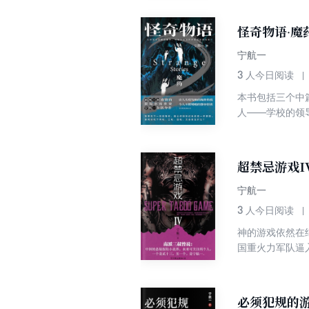
怪奇物语·魔
宁航一
3
人今日阅读
本书包括三个中
人——学校的领
去后，出现了一
的思维……《后
上最后的10.
超禁忌游戏I
宁航一
3
人今日阅读
神的游戏依然在
国重火力军队逼
警惕和质疑，然
容应对？一边是
涌终于爆发，短
必须犯规的游