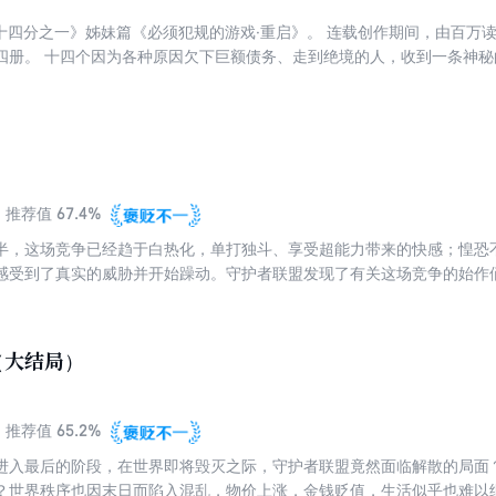
《十四分之一》姊妹篇《必须犯规的游戏·重启》。 连载创作期间，由百万
四册。 十四个因为各种原因欠下巨额债务、走到绝境的人，收到一条神
就有获得一亿元巨款的机会。于是，十四个人纷纷按照指示来到指定地点，
游戏规则：十四个人，每天晚上轮流讲一个恐怖故事。由网友们给每个故
诡异莫名、恐怖骇人的事件接二连三地发生在他们身上，不断有人离奇遇
可能是那个神秘的主办者。死亡的威胁无处不在……
67.4%
推荐值
半，这场竞争已经趋于白热化，单打独斗、享受超能力带来的快感；惶恐
感受到了真实的威胁并开始躁动。守护者联盟发现了有关这场竞争的始作俑
到底是什么？杭一等人能够阻止不断升级的残酷对战吗？死亡规则、复活
重阻击后，众人终于窥得上届竞争的秘密，五十个超能力者的名字竟然在
这场命定的旋涡里，没有人能独善其身。
（大结局）
65.2%
推荐值
进入最后的阶段，在世界即将毁灭之际，守护者联盟竟然面临解散的局面？
？世界秩序也因末日而陷入混乱，物价上涨，金钱贬值，生活似乎也难以