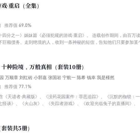
究竟有何目的？14天之后，剩下的人能够活着出去吗？谜底将在很后一刻揭
戏·重启（全集）
请记住，从翻开本书的页起，你，就是游戏的参与者！
69.0%
推荐值
姊妹篇《必须犯规的游戏·重启》。 连载创作期间，由百万读者共同投票缔造的结局。 十四个
下巨额债务、走到绝境的人，收到一条神秘的短信，告知他们只要参加某个
是，十四个人纷纷按照指示来到指定地点，被软禁在一个密闭场所内。 
上轮流讲一个恐怖故事。由网友们给每个故事打分，并计算平均分。 随
二连三地发生在他们身上，不断有人离奇遇害。众人之间的不信任感日趋
：十种险境，万般真相（套装10册）
的威胁无处不在……
园 万顺章 刘红砖 小郭嘉 张国岩 宁航一 陈希 钱幸 我是槿然
77.1%
推荐值
包含《天谴者·典藏版》、《没药花园案件：罪恶追踪》、《沉默的枷锁：
七怪谈》、《火山灰》、《失踪者游戏》、《欢迎光临兔子的直播间》、
（套装共5册）