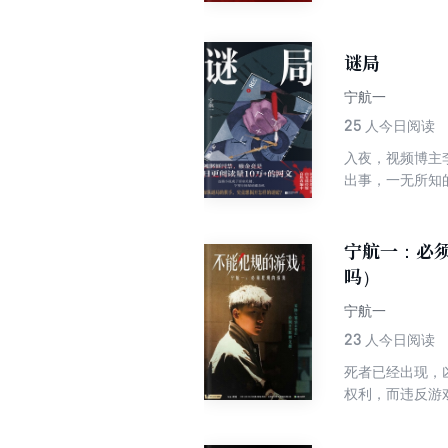
游戏，只有一个
卷入游戏后，他
游戏机制愈发残
谜局
背后，隐藏着怎
宁航一
25
人今日阅读
入夜，视频博主
出事，一无所知
完成的离奇要求
能够完结，否则
么故事自救? 
宁航一：必
吗）
宁航一
23
人今日阅读
死者已经出现，
权利，而违反游
名、恐怖骇人的
他们。当人数日