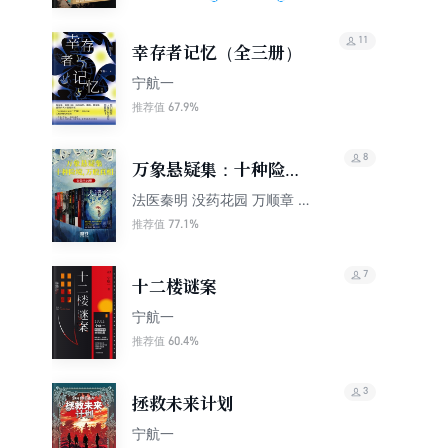
11
幸存者记忆（全三册）
宁航一
67.9%
推荐值
8
万象悬疑集：十种险
境，万般真相（套装10
法医秦明 没药花园 万顺章 刘
红砖 小郭嘉 张国岩 宁航一
册）
77.1%
推荐值
陈希 钱幸 我是槿然
7
十二楼谜案
宁航一
60.4%
推荐值
3
拯救未来计划
宁航一