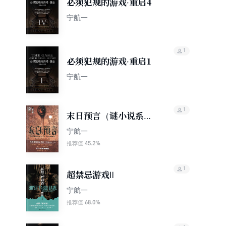
必须犯规的游戏·重启4
宁航一
1
必须犯规的游戏·重启1
宁航一
1
末日预言（谜小说系
列）
宁航一
45.2%
推荐值
1
超禁忌游戏Ⅱ
宁航一
68.0%
推荐值