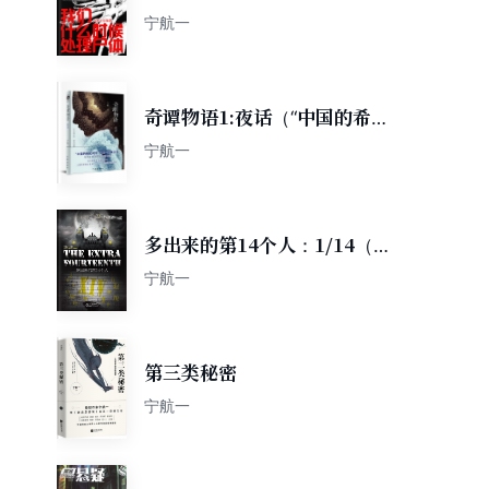
宁航一
奇谭物语1:夜话（“中国的希区
柯克”宁航一经典力作）
宁航一
多出来的第14个人：1/14（第
四季）
宁航一
第三类秘密
宁航一