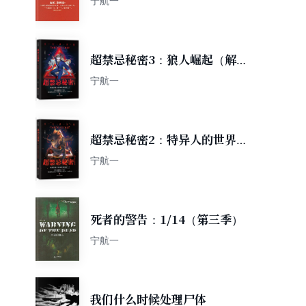
宁航一
超禁忌秘密3：狼人崛起（解
锁异能世界的禁忌秘密，随书
宁航一
附赠3张插画师苍狼野兽绘制
的精美异能卡。）
超禁忌秘密2：特异人的世界
（解锁异能世界的禁忌秘密，
宁航一
随书附赠插画师苍狼野兽绘制
的精美海报）
死者的警告：1/14（第三季）
宁航一
我们什么时候处理尸体