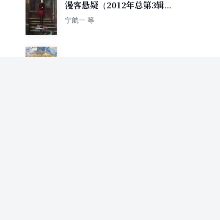
漫客悬疑（2012年总第3辑）
（套装共2册）
宁航一 等
外星弟弟1
宁航一
新客房和活死人：终极死亡游
戏
宁航一
幽冥怪谈Ⅱ：死亡约定
宁航一