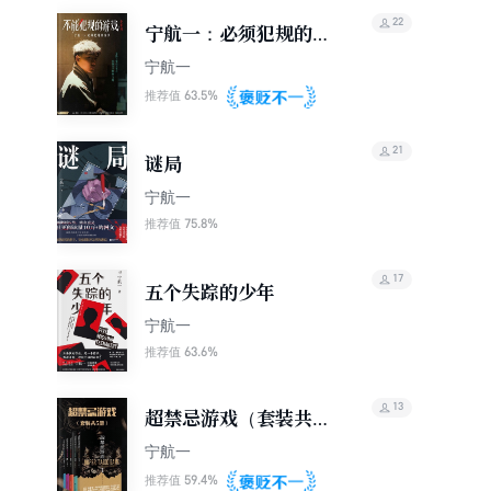
22
宁航一：必须犯规的游
戏（全5册）（同名剧
宁航一
本杀火热上线，不犯规
63.5%
推荐值
就会死，你敢来吗）
21
谜局
宁航一
75.8%
推荐值
17
五个失踪的少年
宁航一
63.6%
推荐值
13
超禁忌游戏（套装共5
册）
宁航一
59.4%
推荐值