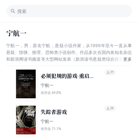
宁航一
宁航一，男，原名宁航，悬疑小说作家，从1999年至今一直从事
悬疑、惊悚、推理、恐怖类小说创作。作品多次在国内各知名杂志
和新浪网读书频道等大型网站发表（新浪读书悬疑类综合排名前五
位），并被翻译成英文刊登于外文杂志。长篇小说《四人夜话》参
加新浪网举办的“第四届推理原创大赛”点击量超过三百万，获得特
29
必须犯规的游戏·重启
别奖，人气排在前三位。
（全集）
宁航一
69.0%
推荐值
28
失踪者游戏
宁航一
71.1%
推荐值