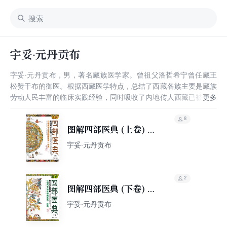
宇妥·元丹贡布
字妥·元丹贡布，男，著名藏族医学家。曾祖父洛哲希宁曾任藏王
松赞干布的御医。根据西藏医学特点，总结了西藏各族主要是藏族
劳动人民丰富的临床实践经验，同时吸收了内地传人西藏已被译成
藏文的中酬代著作《医学大全》、《月王药诊》等书。主持编著
《四部医典》，成为A代藏医学印重要著作，其后西藏医学家对该
8
图解四部医典 (上卷) 医
书进行了注释和发探。对藏医学的发展起到较大作用。著订《脉学
师承记》、《原药十八种》等书，为汉藏两族医学交流做出了贡
理与养生篇
宇妥·元丹贡布
献。
2
图解四部医典 (下卷) 秘
法与实用篇
宇妥·元丹贡布