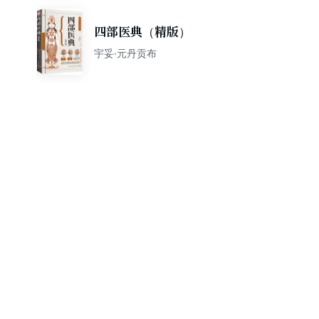
四部医典（精版）
宇妥·元丹贡布