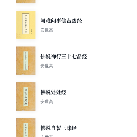
阿难问事佛吉凶经
安世高
佛说禅行三十七品经
安世高
佛说处处经
安世高
佛说自誓三昧经