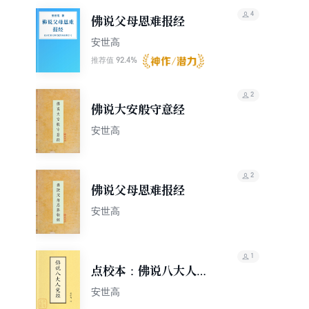
详。在中国活动约30年。
4
佛说父母恩难报经
安世高
92.4%
推荐值
2
佛说大安般守意经
安世高
2
佛说父母恩难报经
安世高
1
点校本：佛说八大人觉
经
安世高