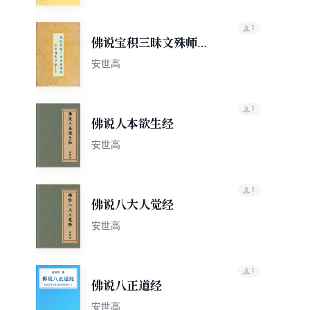
1
佛说宝积三昧文殊师利
菩萨问法身经
安世高
1
佛说人本欲生经
安世高
1
佛说八大人觉经
安世高
1
佛说八正道经
安世高