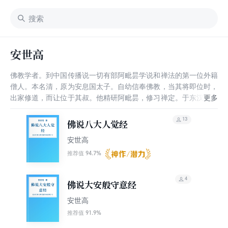
安世高
佛教学者。到中国传播说一切有部阿毗昙学说和禅法的第一位外籍
僧人。本名清，原为安息国太子。自幼信奉佛教，当其将即位时，
出家修道，而让位于其叔。他精研阿毗昙，修习禅定。于东汉建和
元年(147)到达洛阳。不久即通晓汉语，翻译经典。据晋代道安编
纂的《众经目录》记载，安世高所译经典共35种，41卷。此外，
13
佛说八大人觉经
《历代三宝记》和《开元释教录》所载安世高译经数量，都比《众
安世高
经目录》为多。有关修持的5种中，《大安般守意经》详细地介绍
了数、随、止、观、还、净六种法门，为后来天台宗教授的止观所
94.7%
推荐值
有；《五十校计经》提到十方佛现在说法，又说诸菩萨度人欲使人
悉得佛道，则属于大乘的经典，可据以想见印度当时佛教弘传的情
4
佛说大安般守意经
况。他译文条理清楚，措辞恰当，但偏于直译。由于当时译经尚属
创举，没有其他译作可资观摩取法，所以有些译文意义尚欠明白。
安世高
安世高译经工作约止于东汉建宁(168～171)中。随后，游历了江
91.9%
推荐值
西、浙江等地。有不少关于他的神奇故事，流传民间。晚年踪迹不