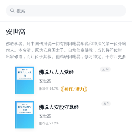
安世高
佛教学者。到中国传播说一切有部阿毗昙学说和禅法的第一位外籍
僧人。本名清，原为安息国太子。自幼信奉佛教，当其将即位时，
出家修道，而让位于其叔。他精研阿毗昙，修习禅定。于东汉建和
元年(147)到达洛阳。不久即通晓汉语，翻译经典。据晋代道安编
纂的《众经目录》记载，安世高所译经典共35种，41卷。此外，
13
佛说八大人觉经
《历代三宝记》和《开元释教录》所载安世高译经数量，都比《众
安世高
经目录》为多。有关修持的5种中，《大安般守意经》详细地介绍
了数、随、止、观、还、净六种法门，为后来天台宗教授的止观所
94.7%
推荐值
有；《五十校计经》提到十方佛现在说法，又说诸菩萨度人欲使人
悉得佛道，则属于大乘的经典，可据以想见印度当时佛教弘传的情
3
佛说大安般守意经
况。他译文条理清楚，措辞恰当，但偏于直译。由于当时译经尚属
创举，没有其他译作可资观摩取法，所以有些译文意义尚欠明白。
安世高
安世高译经工作约止于东汉建宁(168～171)中。随后，游历了江
91.9%
推荐值
西、浙江等地。有不少关于他的神奇故事，流传民间。晚年踪迹不