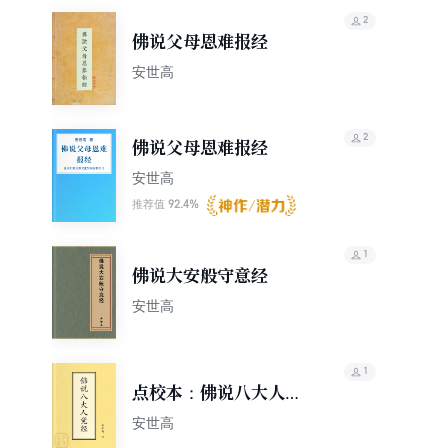
详。在中国活动约30年。
2
佛说父母恩难报经
安世高
2
佛说父母恩难报经
安世高
92.4%
推荐值
1
佛说大安般守意经
安世高
1
点校本：佛说八大人觉
经
安世高