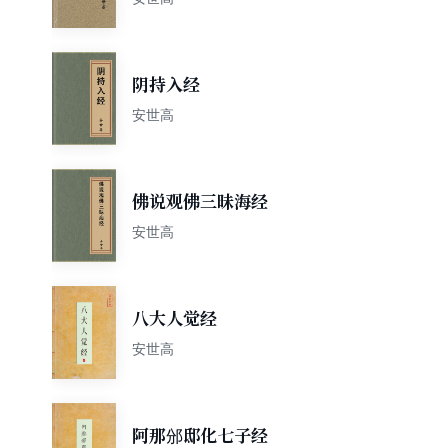
阴持入经
安世高
佛说观佛三昧海经
安世高
八大人觉经
安世高
阿那邠邸化七子经