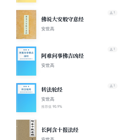
1
佛说大安般守意经
安世高
1
阿难问事佛吉凶经
安世高
1
转法轮经
安世高
90.9%
推荐值
长阿含十报法经
安世高