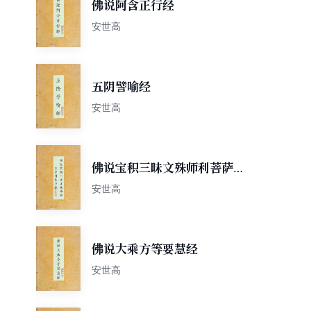
佛说阿含正行经
安世高
五阴譬喻经
安世高
佛说宝积三昧文殊师利菩萨问
法身经
安世高
佛说大乘方等要慧经
安世高