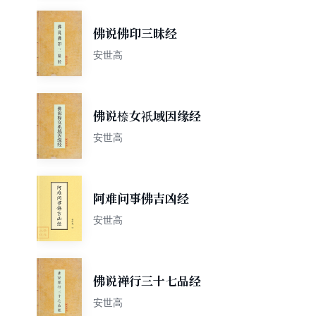
佛说佛印三昧经
安世高
佛说㮈女祇域因缘经
安世高
阿难问事佛吉凶经
安世高
佛说禅行三十七品经
安世高