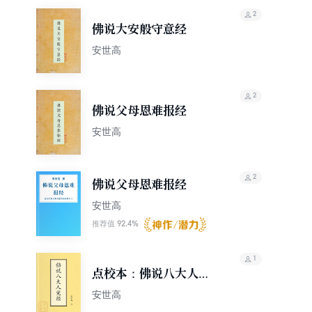
详。在中国活动约30年。
2
佛说大安般守意经
安世高
2
佛说父母恩难报经
安世高
2
佛说父母恩难报经
安世高
92.4%
推荐值
1
点校本：佛说八大人觉
经
安世高