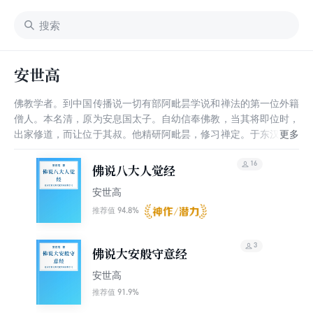
安世高
佛教学者。到中国传播说一切有部阿毗昙学说和禅法的第一位外籍
僧人。本名清，原为安息国太子。自幼信奉佛教，当其将即位时，
出家修道，而让位于其叔。他精研阿毗昙，修习禅定。于东汉建和
元年(147)到达洛阳。不久即通晓汉语，翻译经典。据晋代道安编
纂的《众经目录》记载，安世高所译经典共35种，41卷。此外，
16
佛说八大人觉经
《历代三宝记》和《开元释教录》所载安世高译经数量，都比《众
安世高
经目录》为多。有关修持的5种中，《大安般守意经》详细地介绍
了数、随、止、观、还、净六种法门，为后来天台宗教授的止观所
94.8%
推荐值
有；《五十校计经》提到十方佛现在说法，又说诸菩萨度人欲使人
悉得佛道，则属于大乘的经典，可据以想见印度当时佛教弘传的情
3
佛说大安般守意经
况。他译文条理清楚，措辞恰当，但偏于直译。由于当时译经尚属
创举，没有其他译作可资观摩取法，所以有些译文意义尚欠明白。
安世高
安世高译经工作约止于东汉建宁(168～171)中。随后，游历了江
91.9%
推荐值
西、浙江等地。有不少关于他的神奇故事，流传民间。晚年踪迹不