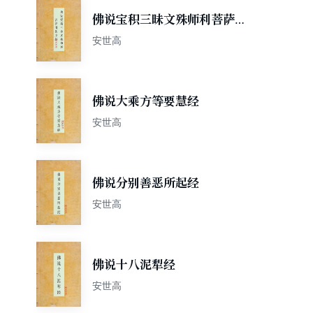
佛说宝积三昧文殊师利菩萨问
法身经
安世高
佛说大乘方等要慧经
安世高
佛说分别善恶所起经
安世高
佛说十八泥犁经
安世高