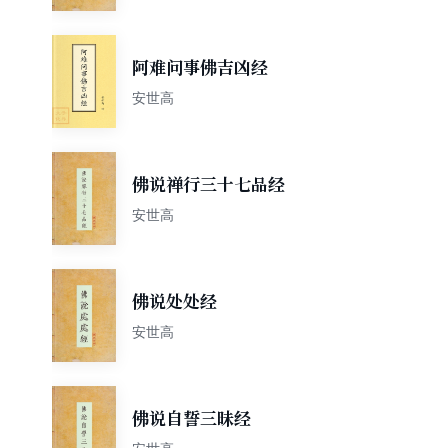
阿难问事佛吉凶经
安世高
佛说禅行三十七品经
安世高
佛说处处经
安世高
佛说自誓三昧经