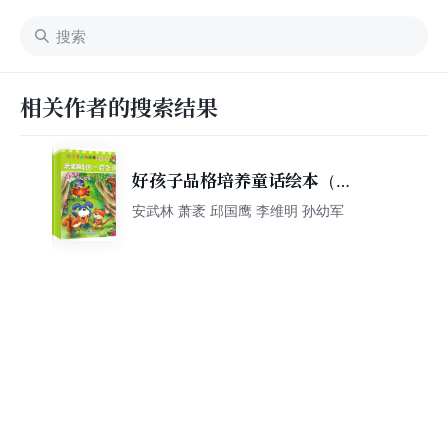
相关作者的搜索结果
好孩子品格培养童话绘本（套
装共6册）
安武林 萧袤 邱国鹰 李维明 孙幼军