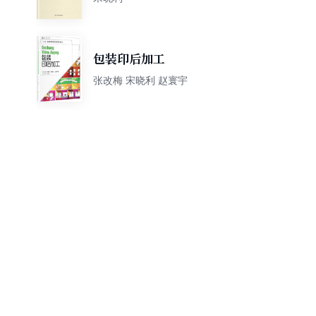
包装印后加工
张改梅 宋晓利 赵寰宇