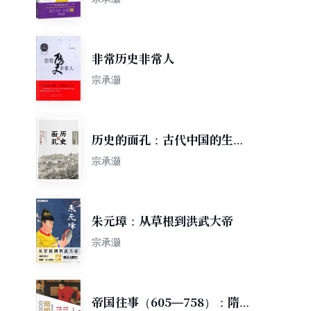
非常历史非常人
宗承灏
历史的面孔：古代中国的生存
路径与人性解读
宗承灏
朱元璋：从草根到洪武大帝
宗承灏
帝国往事（605—758）：隋