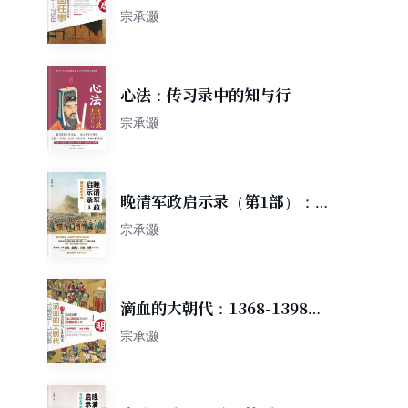
唐大繁华背后的暗伤
宗承灏
心法：传习录中的知与行
宗承灏
晚清军政启示录（第1部）：
被砍断的龙旗
宗承灏
滴血的大朝代：1368-1398的
政治困局与人性解读
宗承灏