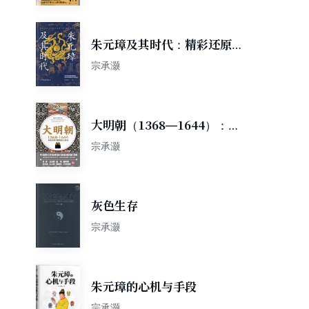
朱元璋及其时代：精彩还原洪
武时代朝堂权力博弈的巅峰时
宗承灏
刻
大明朝（1368—1644）：从
洪武到崇祯的权力变局
宗承灏
灰色生存
宗承灏
朱元璋的心机与手段
宗承灏