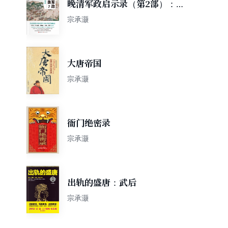
晚清军政启示录（第2部）：
帝国命运的决战
宗承灏
大唐帝国
宗承灏
衙门绝密录
宗承灏
出轨的盛唐：武后
宗承灏