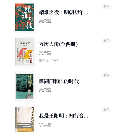
3
靖难之役：明朝初年的
改革、削藩、政争与叛
宗承灏
乱
3
万历大传(全两册)
宗承灏
82.4%
推荐值
2
谭嗣同和他的时代
宗承灏
2
我是王阳明：知行合一
的心学之旅
宗承灏