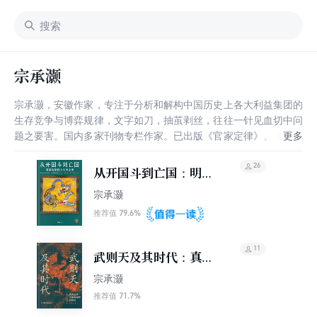
宗承灏
宗承灏，安徽作家，专注于分析和解构中国历史上各大利益集团的
生存竞争与博弈规律，文字如刀，抽茧剥丝，往往一针见血切中问
题之要害。国内多家刊物专栏作家。已出版《官家定律》、《灰章
程》、《灰色生存》、《跑偏的帝国——大明王朝谁当家》、《生
存的逻辑》、《出轨的盛唐》（3卷）、《大唐帝国》、《窃唐》
26
从开国斗到亡国：明朝
等十余部作品。作品曾荣获新浪中国好书榜年度历史类十大好书，
残酷权力斗争全史
宗承灏
多部作品在港台地区出版发行。并被《广州日报》《洛阳商报》
《半岛都市报》《济南时报》以及凤凰、网易、凤凰网和腾讯网、
79.6%
推荐值
中国台湾网、中国文化传媒等数十家媒体报道。
11
武则天及其时代：真实
还原有血有肉的武则天
宗承灏
71.7%
推荐值