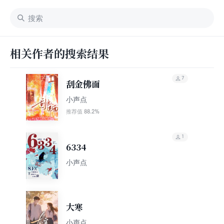
相关作者的搜索结果
7
刮金佛面
小声点
88.2%
推荐值
1
6334
小声点
大寒
小声点