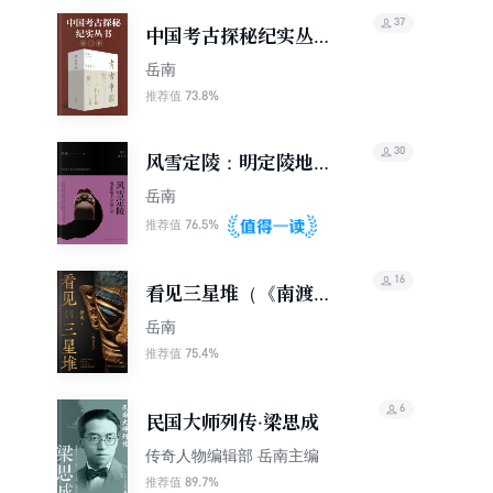
37
中国考古探秘纪实丛书
（全11册）
岳南
73.8%
推荐值
30
风雪定陵：明定陵地下
玄宫洞开记
岳南
76.5%
推荐值
16
看见三星堆（《南渡北
归》作者岳南新作！）
岳南
75.4%
推荐值
6
民国大师列传·梁思成
传奇人物编辑部 岳南主编
89.7%
推荐值