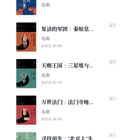
岳南
2
复活的军团：秦始皇陵
兵马俑发现记
岳南
69.4%
推荐值
2
天赐王国：三星堆与金
沙遗址惊世记
岳南
69.1%
推荐值
1
万世法门：法门寺地宫
佛骨现世记
岳南
66.3%
推荐值
1
寻找祖先：“北京人”头