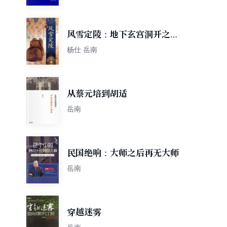
风雪定陵：地下玄宫洞开之谜
（修订本）
杨仕 岳南
从蔡元培到胡适
岳南
民国绝响：大师之后再无大师
岳南
穿越迷雾