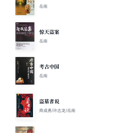
岳南
惊天盗案
岳南
考古中国
岳南
盗墓者说
商成勇/许志龙/岳南