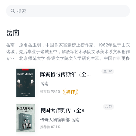
岳南
岳南，原名岳玉明，中国作家富豪榜上榜作家。1962年生于山东
诸城，先后毕业于诸城五中，解放军艺术学院文学美术系文学创作
专业，北京师范大学·鲁迅文学院文艺学研究生班。中国作家协会
会员，中华考古文学协会副会长，前中国台湾清华大学驻校作家。
112
陈寅恪与傅斯年（全新
修订版）
岳南
90.4%
推荐值
53
民国大师列传（全8
册）
传奇人物编辑部 岳南
87.1%
推荐值