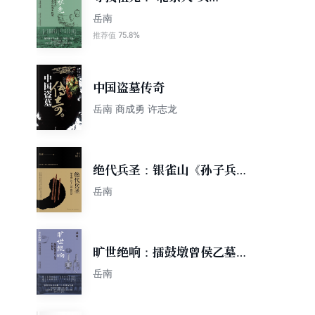
盖骨化石失踪记
岳南
75.8%
推荐值
中国盗墓传奇
岳南 商成勇 许志龙
绝代兵圣：银雀山《孙子兵
法》破译记
岳南
旷世绝响：擂鼓墩曾侯乙墓发
掘记
岳南