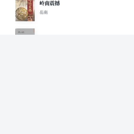
岭南震撼
岳南
夜读百年中国（此间中国系
列）
易中天 岳南
如果我的心是一朵莲花：林徽
因时代的追忆
岳南
热河的冷风
金泉 岳南