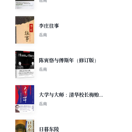
岳南
李庄往事
岳南
陈寅恪与傅斯年（修订版）
岳南
大学与大师：清华校长梅贻琦
传
岳南
日暮东陵