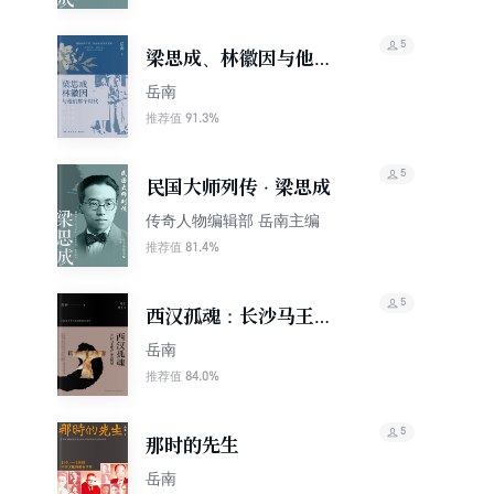
5
梁思成、林徽因与他们
那个时代
岳南
91.3%
推荐值
5
民国大师列传 · 梁思成
传奇人物编辑部 岳南主编
81.4%
推荐值
5
西汉孤魂：长沙马王堆
汉墓发掘记
岳南
84.0%
推荐值
5
那时的先生
岳南