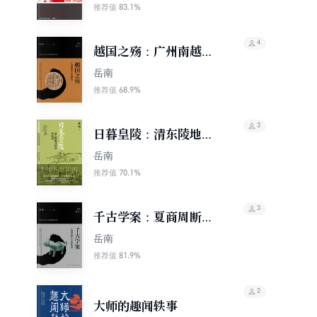
83.1%
推荐值
4
越国之殇：广州南越王
墓发掘记
岳南
68.9%
推荐值
3
日暮皇陵：清东陵地宫
珍宝被盗记
岳南
70.1%
推荐值
3
千古学案：夏商周断代
工程解密记
岳南
81.9%
推荐值
2
大师的趣闻轶事