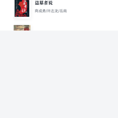
盗墓者说
商成勇/许志龙/岳南
岭南震撼
岳南
夜读百年中国（此间中国系
列）
易中天 岳南
如果我的心是一朵莲花：林徽
因时代的追忆
岳南