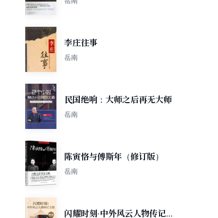
岳南
李庄往事
岳南
民国绝响：大师之后再无大师
岳南
陈寅恪与傅斯年（修订版）
岳南
闪耀时刻·中外风云人物传记文