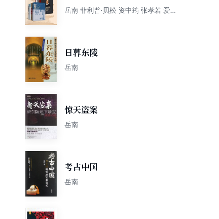
选（共8册）
岳南 菲利普·贝松 资中筠 张孝若 爱
德华·斯诺登 伊琳·卡蒙 莎娜·卡尼兹
尼克 洛朗·阿朗-卡龙 贝恩德·勒克
日暮东陵
岳南
惊天盗案
岳南
考古中国
岳南