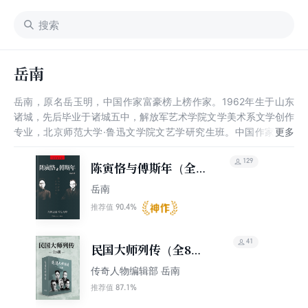
岳南
岳南，原名岳玉明，中国作家富豪榜上榜作家。1962年生于山东
诸城，先后毕业于诸城五中，解放军艺术学院文学美术系文学创作
专业，北京师范大学·鲁迅文学院文艺学研究生班。中国作家协会
会员，中华考古文学协会副会长，前中国台湾清华大学驻校作家。
129
陈寅恪与傅斯年（全新
修订版）
岳南
90.4%
推荐值
41
民国大师列传（全8
册）
传奇人物编辑部 岳南
87.1%
推荐值