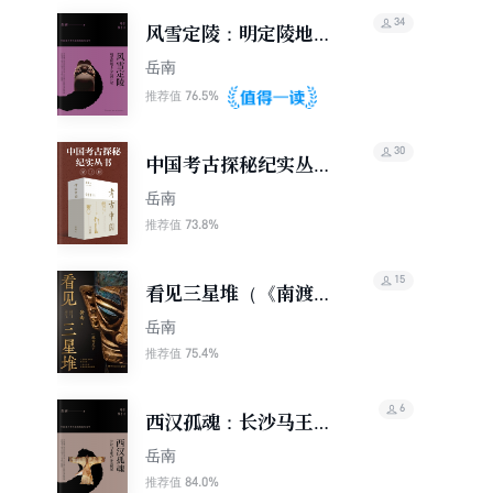
34
风雪定陵：明定陵地下
玄宫洞开记
岳南
76.5%
推荐值
30
中国考古探秘纪实丛书
（全11册）
岳南
73.8%
推荐值
15
看见三星堆（《南渡北
归》作者岳南新作！）
岳南
75.4%
推荐值
6
西汉孤魂：长沙马王堆
汉墓发掘记
岳南
84.0%
推荐值