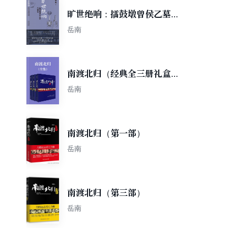
旷世绝响：擂鼓墩曾侯乙墓发
掘记
岳南
南渡北归（经典全三册礼盒
装）
岳南
南渡北归（第一部）
岳南
南渡北归（第三部）
岳南