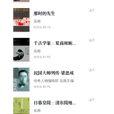
5
那时的先生
岳南
83.1%
推荐值
4
千古学案：夏商周断代
工程解密记
岳南
81.9%
推荐值
3
民国大师列传·梁思成
传奇人物编辑部 岳南主编
89.7%
推荐值
3
日暮皇陵：清东陵地宫
珍宝被盗记
岳南