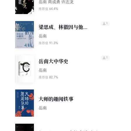
岳南 商成勇 许志龙
64.4%
推荐值
1
梁思成、林徽因与他们
那个时代
岳南
91.3%
推荐值
1
岳南大中华史
岳南
82.7%
推荐值
大师的趣闻轶事
岳南