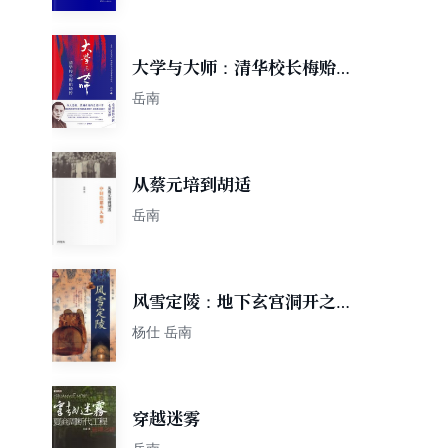
大学与大师：清华校长梅贻琦
传
岳南
从蔡元培到胡适
岳南
风雪定陵：地下玄宫洞开之谜
（修订本）
杨仕 岳南
穿越迷雾