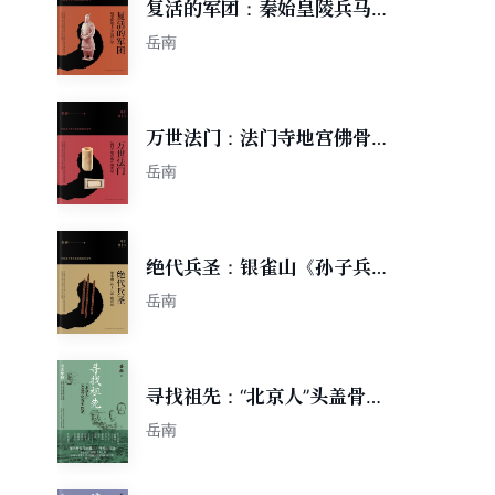
复活的军团：秦始皇陵兵马俑
发现记
岳南
万世法门：法门寺地宫佛骨现
世记
岳南
绝代兵圣：银雀山《孙子兵
法》破译记
岳南
寻找祖先：“北京人”头盖骨化
石失踪记
岳南