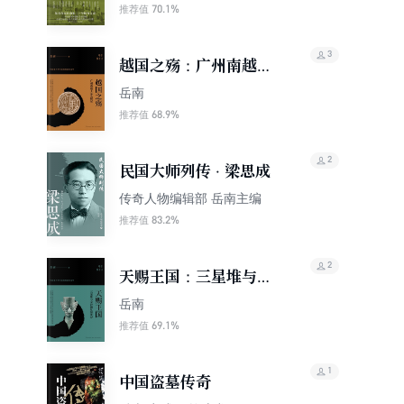
70.1%
推荐值
3
越国之殇：广州南越王
墓发掘记
岳南
68.9%
推荐值
2
民国大师列传 · 梁思成
传奇人物编辑部 岳南主编
83.2%
推荐值
2
天赐王国：三星堆与金
沙遗址惊世记
岳南
69.1%
推荐值
1
中国盗墓传奇