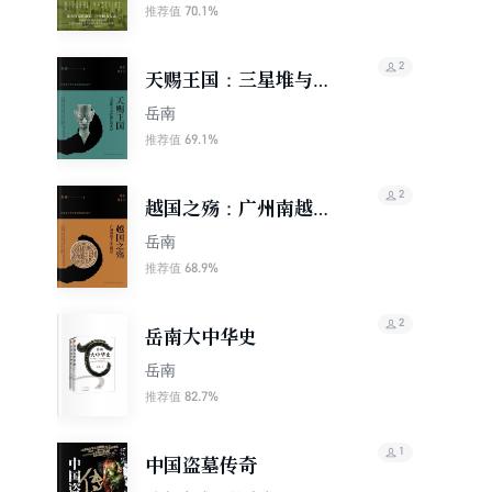
70.1%
推荐值
2
天赐王国：三星堆与金
沙遗址惊世记
岳南
69.1%
推荐值
2
越国之殇：广州南越王
墓发掘记
岳南
68.9%
推荐值
2
岳南大中华史
岳南
82.7%
推荐值
1
中国盗墓传奇