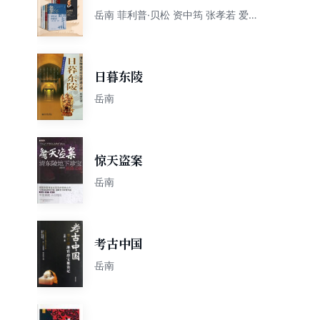
选（共8册）
岳南 菲利普·贝松 资中筠 张孝若 爱
德华·斯诺登 伊琳·卡蒙 莎娜·卡尼兹
尼克 洛朗·阿朗-卡龙 贝恩德·勒克
日暮东陵
岳南
惊天盗案
岳南
考古中国
岳南