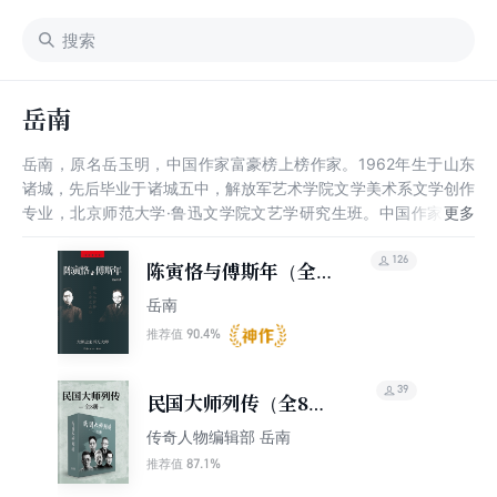
岳南
岳南，原名岳玉明，中国作家富豪榜上榜作家。1962年生于山东
诸城，先后毕业于诸城五中，解放军艺术学院文学美术系文学创作
专业，北京师范大学·鲁迅文学院文艺学研究生班。中国作家协会
会员，中华考古文学协会副会长，前中国台湾清华大学驻校作家。
126
陈寅恪与傅斯年（全新
修订版）
岳南
90.4%
推荐值
39
民国大师列传（全8
册）
传奇人物编辑部 岳南
87.1%
推荐值