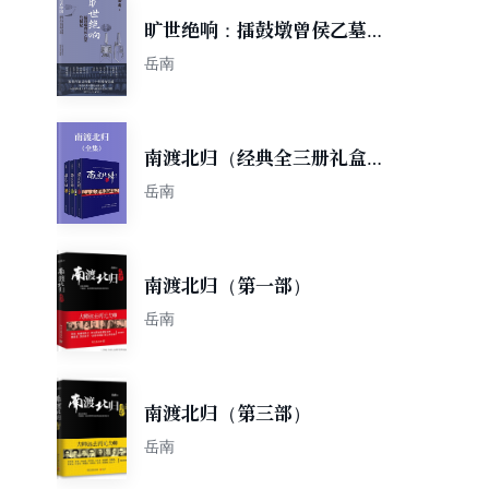
旷世绝响：擂鼓墩曾侯乙墓发
掘记
岳南
南渡北归（经典全三册礼盒
装）
岳南
南渡北归（第一部）
岳南
南渡北归（第三部）
岳南