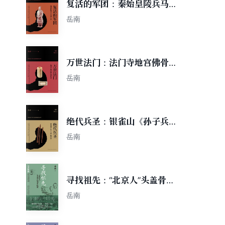
复活的军团：秦始皇陵兵马俑
发现记
岳南
万世法门：法门寺地宫佛骨现
世记
岳南
绝代兵圣：银雀山《孙子兵
法》破译记
岳南
寻找祖先：“北京人”头盖骨化
石失踪记
岳南