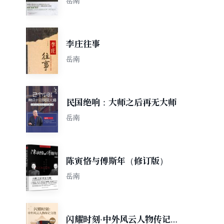
岳南
李庄往事
岳南
民国绝响：大师之后再无大师
岳南
陈寅恪与傅斯年（修订版）
岳南
闪耀时刻·中外风云人物传记文