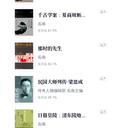
6
千古学案：夏商周断代
工程解密记
岳南
81.9%
推荐值
5
那时的先生
岳南
83.1%
推荐值
4
民国大师列传·梁思成
传奇人物编辑部 岳南主编
89.7%
推荐值
3
日暮皇陵：清东陵地宫
珍宝被盗记
岳南