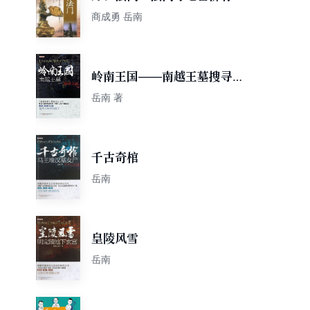
世之谜
商成勇 岳南
岭南王国——南越王墓搜寻之
谜
岳南 著
千古奇棺
岳南
皇陵风雪
岳南