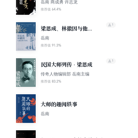
岳南 商成勇 许志龙
64.4%
推荐值
1
梁思成、林徽因与他们
那个时代
岳南
91.3%
推荐值
1
民国大师列传 · 梁思成
传奇人物编辑部 岳南主编
83.2%
推荐值
大师的趣闻轶事
岳南