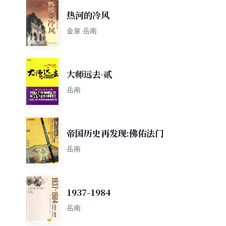
热河的冷风
金泉 岳南
大师远去·贰
岳南
帝国历史再发现:佛佑法门
岳南
1937-1984
岳南