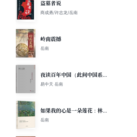
盗墓者说
商成勇/许志龙/岳南
岭南震撼
岳南
夜读百年中国（此间中国系
列）
易中天 岳南
如果我的心是一朵莲花：林徽
因时代的追忆
岳南