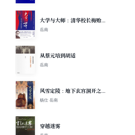
大学与大师：清华校长梅贻琦
传
岳南
从蔡元培到胡适
岳南
风雪定陵：地下玄宫洞开之谜
（修订本）
杨仕 岳南
穿越迷雾