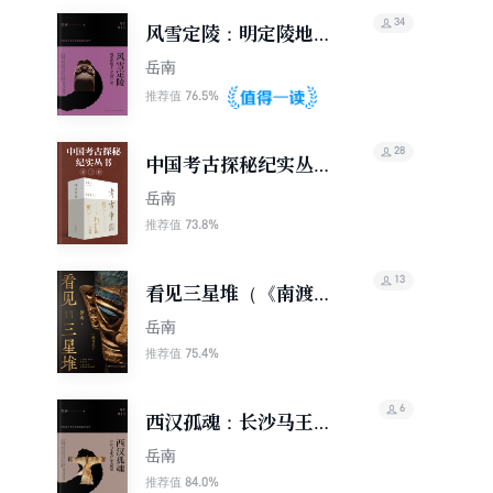
34
风雪定陵：明定陵地下
玄宫洞开记
岳南
76.5%
推荐值
28
中国考古探秘纪实丛书
（全11册）
岳南
73.8%
推荐值
13
看见三星堆（《南渡北
归》作者岳南新作！）
岳南
75.4%
推荐值
6
西汉孤魂：长沙马王堆
汉墓发掘记
岳南
84.0%
推荐值