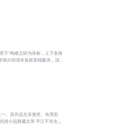
君子”殉难之际为坐标，上下各推
穿插介绍清末各路英雄豪杰，演绎
谨绵密，情节跌宕起伏，文字波翻
之一。其作品文采斐然、布局宏
武侠小说典藏文库·平江不肖生
其中之一部，系长篇小说，曾被改编