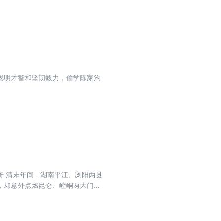
聪明才智和坚韧毅力，偷学陈家沟
奇 清末年间，湖南平江、浏阳两县
，却意外点燃昆仑、崆峒两大门派
小青窥破红莲寺住持智圆的恶行，身
逃脱的智圆与邪教妖道勾结，掀起
奇曲折的故事，串联起一幅兼具写