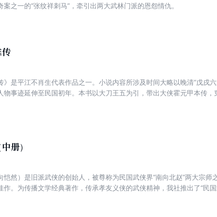
奇案之一的“张纹祥刺马”，牵引出两大武林门派的恩怨情仇。
雄传
传》是平江不肖生代表作品之一。小说内容所涉及时间大略以晚清“戊戌六
人物事迹延伸至民国初年。本书以大刀王五为引，带出大侠霍元甲本传，
打外国大力士”的传奇，最后以霍元甲被毒害为结束总结全书。本书结构严
高的文学价值。
（中册）
向恺然）是旧派武侠的创始人，被尊称为民国武侠界“南向北赵”两大宗师
佳作。为传播文学经典著作，传承孝友义侠的武侠精神，我社推出了“民国
原作、还原经典的原则，均以民国原本为蓝本对作品进行点校整理，此为
933年上映。