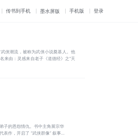
传书到手机
手机版
登录
墨水屏版
南方武侠潮流，被称为武侠小说奠基人。他
名来由：灵感来自老子《道德经》之“天
派弟子的恩怨情仇。书中主角展宗华
表作，开启了 “武侠群像” 叙事先