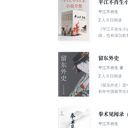
平江不肖生小
实与奇幻的江湖
情，还原昆仑、
平江不肖生
义精神的家国情
2
人今日阅读
《平江不肖生小
雄，也有深沉机
态。作者笔触细
究民国通俗文学
留东外史
平江不肖生 著
2
人今日阅读
《留东外史》是
初年中国留学生
也写了一部分亡
拳术见闻录
平江不肖生