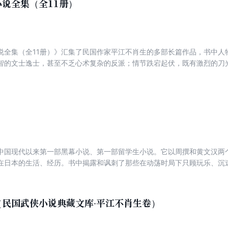
说全集（全11册）
长卷。 本书完整保留原著“奇侠、奇事、奇术”的核心精髓，褪去民国旧
崆峒两派的门派纷争，刻画杨天池、柳迟、红姑等一众奇侠的鲜活形象，
怀，更开创了现代武侠“门派之争”的先河，是读懂中国武侠起源、领略江
说全集（全11册）》汇集了民国作家平江不肖生的多部长篇作品，书中人
智的文士逸士，甚至不乏心术复杂的反派；情节跌宕起伏，既有激烈的刀
腻，兼具侠义豪情与现实关怀，通过侠客命运描绘民间疾苦，展现了一个
与武侠文化的重要资料。
中国现代以来第一部黑幕小说、第一部留学生小说。它以周撰和黄文汉两
在日本的生活、经历。书中揭露和讽刺了那些在动荡时局下只顾玩乐、沉
命客落拓风尘、挑灯看剑的事迹。
（民国武侠小说典藏文库·平江不肖生卷）