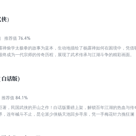
武侠）
76.4%
推荐值
露禅偷学太极拳的故事为蓝本，生动地描绘了杨露禅如何在困境中，凭借
最终成为一代宗师的传奇历程，展现了武术传承与江湖斗争的精彩画面。
白话版)
84.1%
推荐值
巨著，民国武侠的开山之作！白话版重磅上架，解锁百年江湖的热血与传
界，连年械斗不止，昆仑派少侠杨天池回乡寻亲，凭一手梅花针力挽狂澜
此，剑仙云集、法术交锋，江湖恩怨与地方纷争交织缠绕。 少年侠客陆
小侠柳迟相救，二人携手红姑等奇侠，火烧红莲寺、营救被囚巡抚，却让
。邛崃山擂台对峙、妖术与侠义的较量、两派侠客的恩怨化解，一个个离